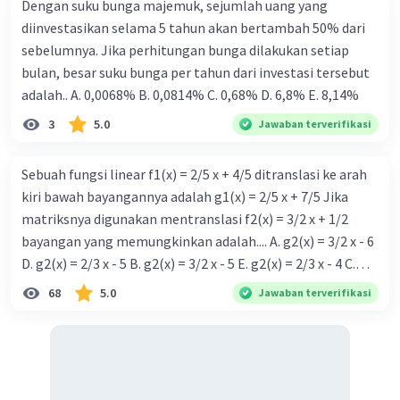
Dengan suku bunga majemuk, sejumlah uang yang
diinvestasikan selama 5 tahun akan bertambah 50% dari
sebelumnya. Jika perhitungan bunga dilakukan setiap
bulan, besar suku bunga per tahun dari investasi tersebut
adalah.. A. 0,0068% B. 0,0814% C. 0,68% D. 6,8% Ε. 8,14%
3
5.0
Jawaban terverifikasi
Sebuah fungsi linear f1(x) = 2/5 x + 4/5 ditranslasi ke arah
kiri bawah bayangannya adalah g1(x) = 2/5 x + 7/5 Jika
matriksnya digunakan mentranslasi f2(x) = 3/2 x + 1/2
bayangan yang memungkinkan adalah.... A. g2(x) = 3/2 x - 6
D. g2(x) = 2/3 x - 5 B. g2(x) = 3/2 x - 5 E. g2(x) = 2/3 x - 4 C.
g{2}(x) = 3/2 x + 5
68
5.0
Jawaban terverifikasi