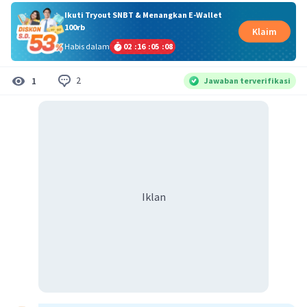
Ikuti Tryout SNBT & Menangkan E-Wallet
100rb
Klaim
Habis dalam
02
:
16
:
05
:
08
2
1
Jawaban terverifikasi
Iklan