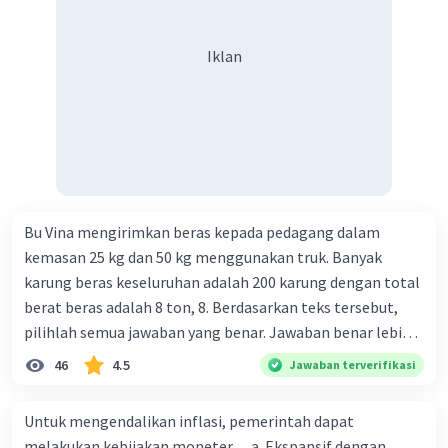
Iklan
Bu Vina mengirimkan beras kepada pedagang dalam
kemasan 25 kg dan 50 kg menggunakan truk. Banyak
karung beras keseluruhan adalah 200 karung dengan total
berat beras adalah 8 ton, 8. Berdasarkan teks tersebut,
pilihlah semua jawaban yang benar. Jawaban benar lebih
dari satu. Banyak karung beras kemasan 25 kg adalah 50
46
4.5
Jawaban terverifikasi
buah. Banyak karung beras kemasan 50 kg adalah 150
buah. Total berat beras dalam kemasan 25 kg adalah 2
Untuk mengendalikan inflasi, pemerintah dapat
ton. Perbandingan berat beras kemasan 25 kg dan 50 kg
melakukan kebijakan moneter .... a. Ekspansif dengan