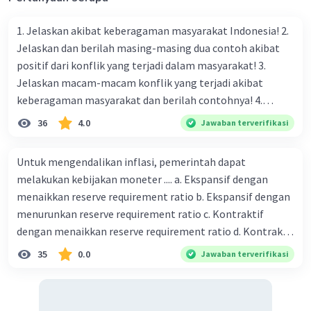
1. Jelaskan akibat keberagaman masyarakat Indonesia! 2.
Jelaskan dan berilah masing-masing dua contoh akibat
positif dari konflik yang terjadi dalam masyarakat! 3.
Jelaskan macam-macam konflik yang terjadi akibat
keberagaman masyarakat dan berilah contohnya! 4.
Mengapa dalam masyarakat yang memiliki keberagaman
36
4.0
Jawaban terverifikasi
diperlukan harmoni? 5. Indonesia merupakan negara yang
kaya akan keberagaman baik dilihat dari agama, suku, ras,
Untuk mengendalikan inflasi, pemerintah dapat
bahasa, dan budaya. Berdasarkan pernyataan tersebut,
melakukan kebijakan moneter .... a. Ekspansif dengan
apa yang dapat kalian lakukan untuk menjaga
menaikkan reserve requirement ratio b. Ekspansif dengan
keberagaman supaya terhindar dari konflik?
menurunkan reserve requirement ratio c. Kontraktif
dengan menaikkan reserve requirement ratio d. Kontraktif
dengan menurunkan reserve requirement ratio e.
35
0.0
Jawaban terverifikasi
Ekspansif dengan menaikkan tingkat diskonto Bila Bank
Indonesia melakukan kebijakan moneter ekspansif,
ceteris paribus maka .... a. Menimbulkan inflasi di mana