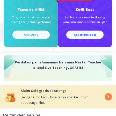
Tanya ke AiRIS
Drill Soal
Yuk, cobain chat dan belajar
Latihan soal sesuai topik yang
bareng AiRIS, teman pintarmu!
kamu mau untuk persiapan ujian
Iklan
Chat AiRIS
Cobain Drill Soal
Perdalam pemahamanmu bersama Master Teacher
di sesi Live Teaching, GRATIS!
Klaim Gold gratis sekarang!
Dengan Gold kamu bisa tanya soal ke Forum
sepuasnya, lho.
Pertanyaan serupa