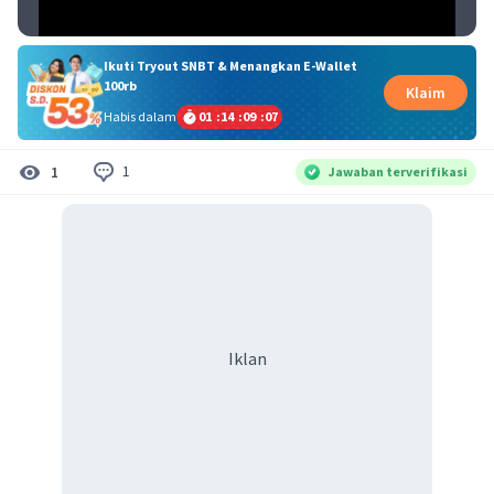
Ikuti Tryout SNBT & Menangkan E-Wallet
100rb
Klaim
Habis dalam
01
:
14
:
09
:
07
1
1
Jawaban terverifikasi
Iklan