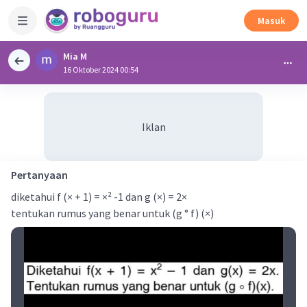
Masuk
Mia M
16 Oktober 2024 00:54
Iklan
Pertanyaan
diketahui f (× + 1) = ×² -1 dan g (×) = 2×
tentukan rumus yang benar untuk (g ° f) (×)