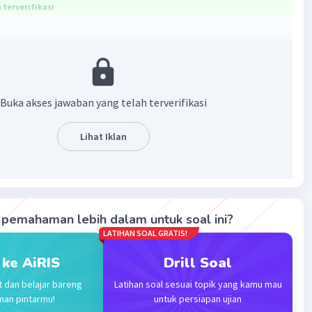
terverifikasi
um, diresolusikan berarti diselesaikan atau dituntaskan
ra damai, rasional, dan kompromistis. Sedangkan
kan berarti diubah atau diperbarui dengan cara radikal,
 dan konfrontatif.
Buka akses jawaban yang telah terverifikasi
, sebuah konflik bisa diresolusikan dengan mediasi,
Lihat Iklan
, atau arbitrase. Namun, sebuah konflik bisa direvolusikan
emonstrasi, pemogokan, atau pemberontakan.
·
0.0
(
0
)
Balas
ating
pemahaman lebih dalam untuk soal ini?
LATIHAN SOAL GRATIS!
 ke AiRIS
Drill Soal
t dan belajar bareng
Latihan soal sesuai topik yang kamu mau
man pintarmu!
untuk persiapan ujian
Iklan