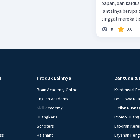
papan, dan kardus
lantainya berupa 
tinggal mereka tidak layak 
dalam paragraf ters
8
0.0
u
Produk Lainnya
Bantuan & 
Brain Academy Online
Kredensial P
English Academy
Beasiswa Ru
Skill Academy
Cicilan Ruang
Ruangkerja
Promo Ruang
Schoters
Laporan Kere
ess
Kalananti
Layanan Pen