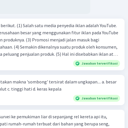
dia iklan adalah YouTube.
 perusahaan besar yang menggunakan fitur iklan pada YouTube
si menjadi jalan masuk bagi
produk oleh konsumen,
jualan produk. (5) Hal ini disebabkan iklan atau
n cara untuk mengenalkan produk perusahaan kepada
Jawaban terverifikasi
-(4)-(1)-
an makna 'sombong' tersirat dalam ungkapan.... a. besar
(4)-(2)
kepala b. besar mulut c. tinggi hati d. keras kepala
Jawaban terverifikasi
urvei ke pemukiman liar di sepanjang rel kereta api itu,
ti rumah-rumah terbuat dari bahan yang berupa seng,