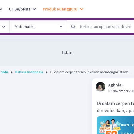
UTBK/SNBT
Produk Ruangguru
Iklan
SMA
Bahasa Indonesia
Di dalam cerpen tersebut kalian mendengar istilah ...
Aghnia F
07 November 202
Di dalam cerpen t
direvolusikan, ap
Ikuti T
Habis d