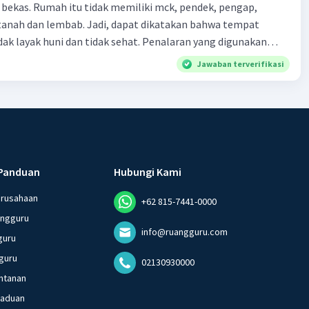
 bekas. Rumah itu tidak memiliki mck, pendek, pengap,
tanah dan lembab. Jadi, dapat dikatakan bahwa tempat
huni dan tidak sehat. Penalaran yang digunakan
ebut adalah . . . .
Jawaban terverifikasi
Panduan
Hubungi Kami
erusahaan
+62 815-7441-0000
angguru
info@ruangguru.com
guru
guru
02130930000
ntanan
gaduan