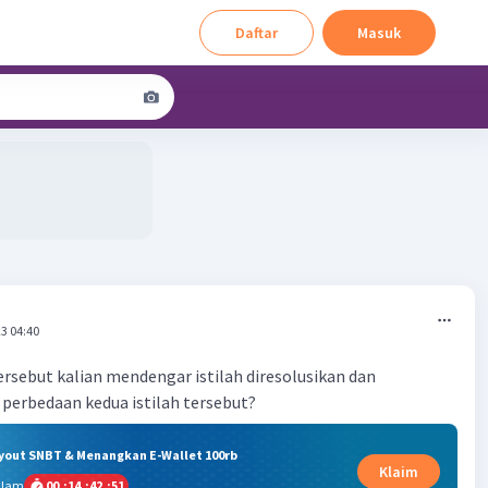
Daftar
Masuk
3 04:40
ersebut kalian mendengar istilah diresolusikan dan
a perbedaan kedua istilah tersebut?
ryout SNBT & Menangkan E-Wallet 100rb
Klaim
alam
00
:
14
:
42
:
50