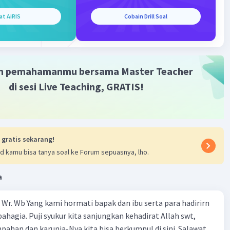
at AiRIS
Cobain Drill Soal
m pemahamanmu bersama Master Teacher
di sesi Live Teaching, GRATIS!
 gratis sekarang!
d kamu bisa tanya soal ke Forum sepuasnya, lho.
a
Wr. Wb Yang kami hormati bapak dan ibu serta para hadirirn
ahagia. Puji syukur kita sanjungkan kehadirat Allah swt,
pahan dan karunia-Nya kita bisa berkumpul di sini. Salawat