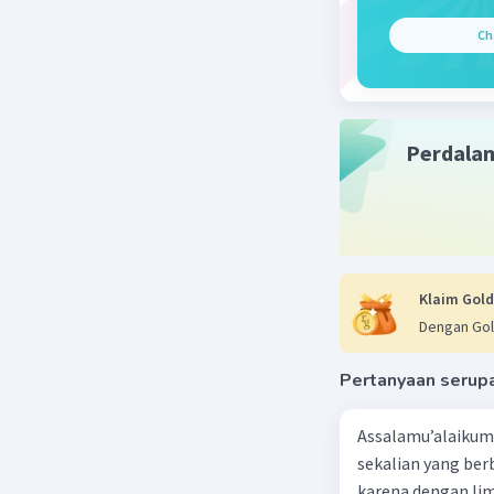
Ch
Perdala
Klaim Gold
Dengan Gol
Pertanyaan serup
Assalamu’alaikum 
sekalian yang berb
karena dengan lim