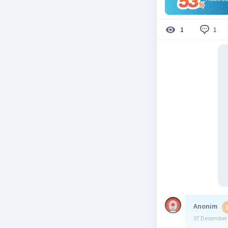
1
1
Anonim
07 Desember 