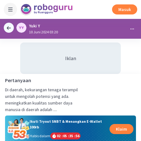
Masuk
Yuki Y
10 Juni 2024 03:20
Iklan
Pertanyaan
Di daerah, kekurangan tenaga terampil
untuk mengolah potensi yang ada.
meningkatkan kualitas sumber daya
manusia di daerah adalah ....
Ikuti Tryout SNBT & Menangkan E-Wallet
100rb
Klaim
Habis dalam
02
:
05
:
35
:
56