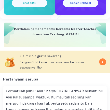
industri untuk mengidentifikasi kebutuhan tenaga kerja
Chat AiRIS
Cobain Drill Soal
dan menyusun program pelatihan yang sesuai.
Pengembangan Kewirausahaan: Mendorong
pengembangan kewirausahaan di daerah untuk
menciptakan lapangan kerja baru dan meningkatkan
Perdalam pemahamanmu bersama Master Teacher
perekonomian lokal.
di sesi Live Teaching, GRATIS!
Pemberdayaan Masyarakat: Menggalakkan program
pemberdayaan masyarakat melalui pelatihan
keterampilan seperti pengolahan produk lokal,
Klaim Gold gratis sekarang!
teknologi pertanian modern, atau kerajinan tangan.
Dengan Gold kamu bisa tanya soal ke Forum
sepuasnya, lho.
·
0.0
(
0
)
Balas
Beri Rating
Pertanyaan serupa
Cermatilah puisi " Aku " Karya CHAIRIL ANWAR benkut ini!
Aku Kalau sampai waktuku Ku mau tak seorang kan
merayu Tidak juga kau Tak pertu sedu sedan itu Dari
kumpulannya terbuang Biar peluru menembus kulitku Aku