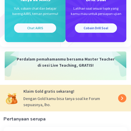
Iklan
Yuk, cobain chat dan belajar
Latihan soal sesuai topik yang
bareng AiRIS, teman pintarmu!
kamu mau untuk persiapan ujian
Chat AiRIS
Cobain Drill Soal
Perdalam pemahamanmu bersama Master Teacher
di sesi Live Teaching, GRATIS!
Klaim Gold gratis sekarang!
Dengan Gold kamu bisa tanya soal ke Forum
sepuasnya, lho.
Pertanyaan serupa