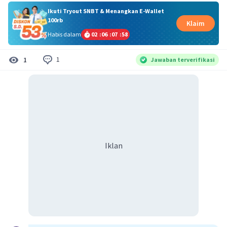
Ikuti Tryout SNBT & Menangkan E-Wallet
100rb
Klaim
Habis dalam
02
:
06
:
07
:
58
1
1
Jawaban terverifikasi
Iklan