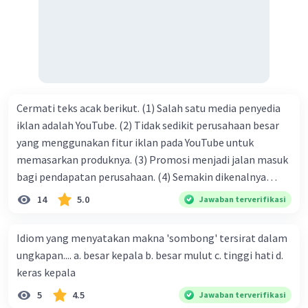
tersebut termasuk …. A. salam pembuka B. ucapan terima
kasih C. pengenalan topik D. tema E. judul
Cermati teks acak berikut. (1) Salah satu media penyedia
iklan adalah YouTube. (2) Tidak sedikit perusahaan besar
yang menggunakan fitur iklan pada YouTube untuk
memasarkan produknya. (3) Promosi menjadi jalan masuk
bagi pendapatan perusahaan. (4) Semakin dikenalnya
suatu produk oleh konsumen, semakin besar pula peluang
14
5.0
Jawaban terverifikasi
penjualan produk. (5) Hal ini disebabkan iklan atau
promosi merupakan cara untuk mengenalkan produk
Idiom yang menyatakan makna 'sombong' tersirat dalam
perusahaan kepada konsumen. Urutan yang tepat agar
ungkapan.... a. besar kepala b. besar mulut c. tinggi hati d.
menjadi teks eksposisi yang padu adalah .... A. (1)-(2)-(3)-
keras kepala
(4)-(5) B. (2)-(1)-(3)-(4)-(5) C. (3)-(1)-(2)-(5)-(4) D. (3)-(5)-
5
4.5
Jawaban terverifikasi
(4)-(1)-(2) E. (5)-(1)-(3)-(4)-(2)