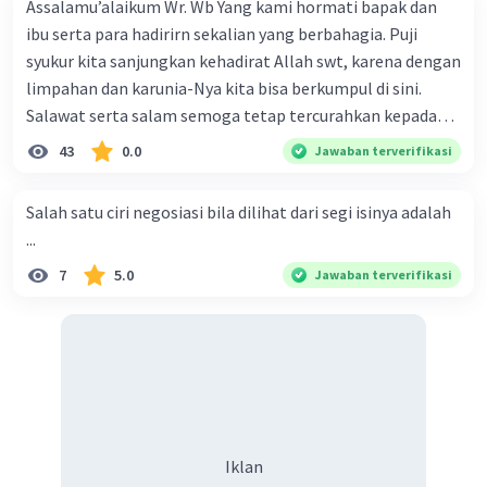
Assalamu’alaikum Wr. Wb Yang kami hormati bapak dan
ibu serta para hadirirn sekalian yang berbahagia. Puji
syukur kita sanjungkan kehadirat Allah swt, karena dengan
limpahan dan karunia-Nya kita bisa berkumpul di sini.
Salawat serta salam semoga tetap tercurahkan kepada
junjungan Nabi besar Muhammad saw, karena beliau
43
0.0
Jawaban terverifikasi
menyiarkan agama yang haq, yakni agama islam, agama
yang diridai oleh Allah swt. Semoga kita sekalian termasuk
Salah satu ciri negosiasi bila dilihat dari segi isinya adalah
ke dalam umat-Nya yang diberkahi. Amin ya rabbal alamin.
...
Hadirin sekalian yang berbahagia! Dirasa amat penting
7
5.0
Jawaban terverifikasi
sekali jiwa sosial untuk diterapkan di lingkungan keluarga,
sanak saudara, bahkan juga di masyarakat luas. Karena
dengan jiwa sosial, maka terjalinlah di antara kita saling
tolong-menolong, dan kasih sayang. Sehngga orang-
orang yang butuh akan pertolongan kita, akan
mendapatkan haq-Nya. Perhatikan kalimat berikut! Puji
syukur kita sanjungkan kehadirat Allah swt, karena dengan
Iklan
limpahan karuniaNya kita bisa berkumpul di sini. Kalimat