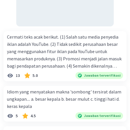
kasih C. pengenalan topik D. tema E. judul
Cermati teks acak berikut. (1) Salah satu media penyedia
iklan adalah YouTube. (2) Tidak sedikit perusahaan besar
yang menggunakan fitur iklan pada YouTube untuk
memasarkan produknya. (3) Promosi menjadi jalan masuk
bagi pendapatan perusahaan. (4) Semakin dikenalnya
suatu produk oleh konsumen, semakin besar pula peluang
13
5.0
Jawaban terverifikasi
penjualan produk. (5) Hal ini disebabkan iklan atau
promosi merupakan cara untuk mengenalkan produk
Idiom yang menyatakan makna 'sombong' tersirat dalam
perusahaan kepada konsumen. Urutan yang tepat agar
ungkapan.... a. besar kepala b. besar mulut c. tinggi hati d.
menjadi teks eksposisi yang padu adalah .... A. (1)-(2)-(3)-
keras kepala
(4)-(5) B. (2)-(1)-(3)-(4)-(5) C. (3)-(1)-(2)-(5)-(4) D. (3)-(5)-
5
4.5
Jawaban terverifikasi
(4)-(1)-(2) E. (5)-(1)-(3)-(4)-(2)