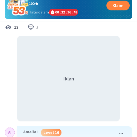
100rb
Klaim
Habis dalam
00
:
22
:
36
:
49
2
13
Iklan
Amelia I
Level 16