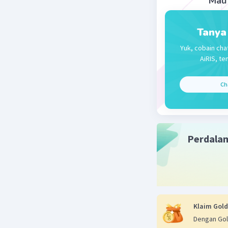
Mau 
Tanya
Yuk, cobain cha
AiRIS, te
Ch
Perdala
Klaim Gold
Dengan Gol