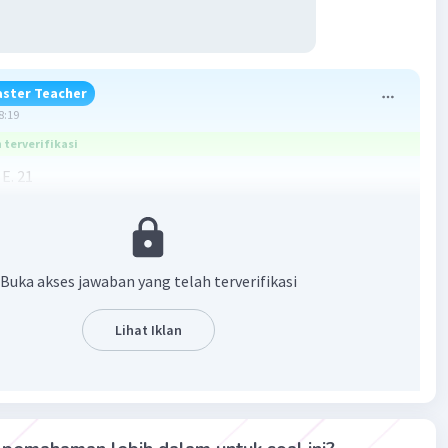
ster Teacher
8:19
terverifikasi
E. 21
an pada gambar terlampir
Buka akses jawaban yang telah terverifikasi
Lihat Iklan
·
5.0
(
1
)
Balas
ating