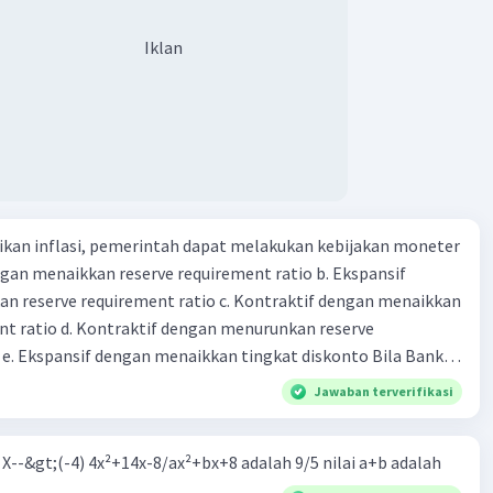
Iklan
kan inflasi, pemerintah dapat melakukan kebijakan moneter
dengan menaikkan reserve requirement ratio b. Ekspansif
n reserve requirement ratio c. Kontraktif dengan menaikkan
nt ratio d. Kontraktif dengan menurunkan reserve
. Ekspansif dengan menaikkan tingkat diskonto Bila Bank
n kebijakan moneter ekspansif, ceteris paribus maka .... a.
Jawaban terverifikasi
asi di mana bentuk kurva jumlah uang beredar (penawaran
iri bawah ke kanan atas b. Menimbulkan deflasi di mana bentuk
m X--&gt;(-4) 4x²+14x-8/ax²+bx+8 adalah 9/5 nilai a+b adalah
 beredar (penawaran uang) naik dari kiri bawah ke kanan atas
meningkat di mana bentuk kurva jumlah uang beredar