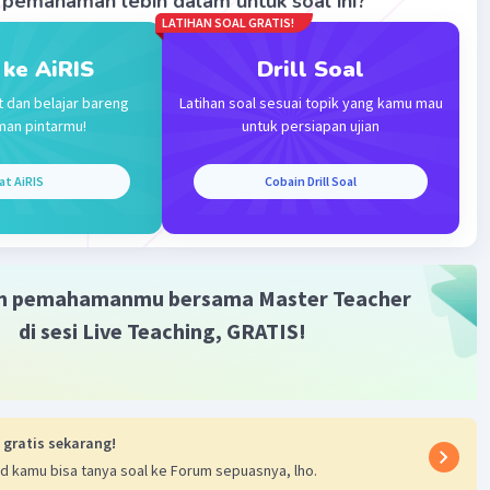
pemahaman lebih dalam untuk soal ini?
LATIHAN SOAL GRATIS!
 ke AiRIS
Drill Soal
t dan belajar bareng
Latihan soal sesuai topik yang kamu mau
man pintarmu!
untuk persiapan ujian
Iklan
at AiRIS
Cobain Drill Soal
m pemahamanmu bersama Master Teacher
di sesi Live Teaching, GRATIS!
 gratis sekarang!
d kamu bisa tanya soal ke Forum sepuasnya, lho.