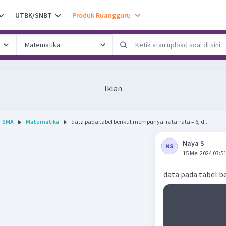
UTBK/SNBT
Produk Ruangguru
Iklan
SMA
Matematika
data pada tabel berikut mempunyai rata-rata = 6, d...
Naya S
15 Mei 2024 03:5
data pada tabel be