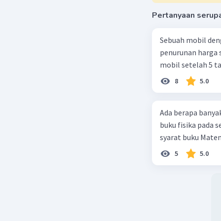
Pertanyaan serup
Sebuah mobil den
penurunan harga s
mobil setelah 5 t
8
5.0
Ada berapa banya
buku fisika pada s
syarat buku Matem
5
5.0