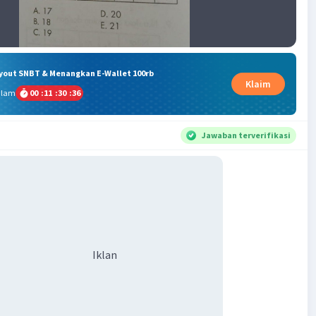
ryout SNBT & Menangkan E-Wallet 100rb
Klaim
alam
00
:
11
:
30
:
35
Jawaban terverifikasi
Iklan