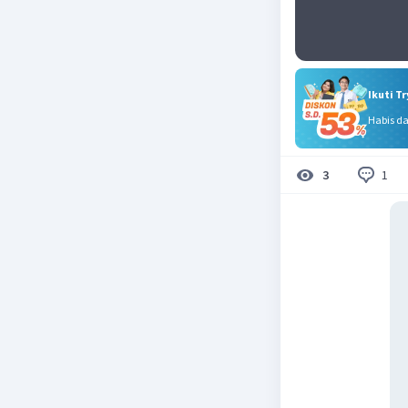
Ikuti T
Habis d
1
3