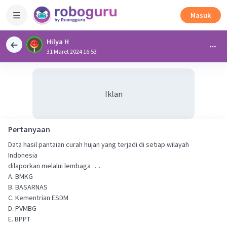
Masuk
Hilya H
31 Maret 2024 16:53
Iklan
Pertanyaan
Data hasil pantaian curah hujan yang terjadi di setiap wilayah
Indonesia
dilaporkan melalui lembaga ….
A. BMKG
B. BASARNAS
C. Kementrian ESDM
D. PVMBG
E. BPPT