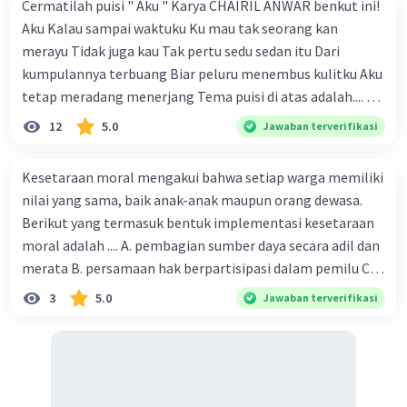
Cermatilah puisi " Aku " Karya CHAIRIL ANWAR benkut ini!
Aku Kalau sampai waktuku Ku mau tak seorang kan
merayu Tidak juga kau Tak pertu sedu sedan itu Dari
kumpulannya terbuang Biar peluru menembus kulitku Aku
tetap meradang menerjang Tema puisi di atas adalah.... A.
ketekunan dan kemauan seseorang dalam
12
5.0
Jawaban terverifikasi
memperjuangan hak dirinya B. kemauan untuk hidup
tenang tanpa beban C. kegigihan sesorang dalam
Kesetaraan moral mengakui bahwa setiap warga memiliki
mendapatkan cinta sejati D. seseorang yang tidak mau
nilai yang sama, baik anak-anak maupun orang dewasa.
diganggu oleh siapapun E. kepasrahan kepada keadaan
Berikut yang termasuk bentuk implementasi kesetaraan
yang sedang terjadi
moral adalah .... A. pembagian sumber daya secara adil dan
merata B. persamaan hak berpartisipasi dalam pemilu C.
menghargai pendapat orang lain D. menerapkan hukum
3
5.0
Jawaban terverifikasi
secara adil E. merendahkan status orang lain