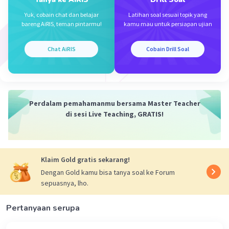
dilaporkan melalui lembaga:
Yuk, cobain chat dan belajar
Latihan soal sesuai topik yang
A. BMKG (Badan Meteorologi, Klimatologi, dan
bareng AiRIS, teman pintarmu!
kamu mau untuk persiapan ujian
Geofisika).
BMKG adalah lembaga pemerintah di Indonesia
Chat AiRIS
Cobain Drill Soal
yang bertanggung jawab atas pengamatan dan
pemantauan kondisi meteorologi, klimatologi,
dan geofisika di seluruh wilayah Indonesia. Salah
satu tugasnya adalah memantau curah hujan dan
Perdalam pemahamanmu bersama Master Teacher
menyediakan data serta informasi terkait
di sesi Live Teaching, GRATIS!
kondisi cuaca dan iklim kepada masyarakat. Oleh
karena itu, jawaban yang tepat adalah pilihan A.
BMKG.
Klaim Gold gratis sekarang!
Dengan Gold kamu bisa tanya soal ke Forum
sepuasnya, lho.
Pertanyaan serupa
·
0.0
(
0
)
Balas
Beri Rating