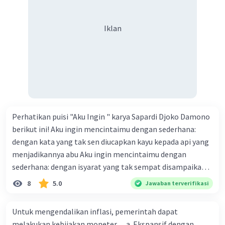
Iklan
Perhatikan puisi "Aku Ingin " karya Sapardi Djoko Damono
berikut ini! Aku ingin mencintaimu dengan sederhana:
dengan kata yang tak sen diucapkan kayu kepada api yang
menjadikannya abu Aku ingin mencintaimu dengan
sederhana: dengan isyarat yang tak sempat disampaikan
awan kepada hujan yang menjadikannya tiada Penyair
8
5.0
Jawaban terverifikasi
mencintai seseorang dengan setulus hat dan dengan cara
yang tidak berlebihan. Dengan cara mencintai dengan
Untuk mengendalikan inflasi, pemerintah dapat
keserhanaan dan kesetiaan, bahwa kesederhanaan
melakukan kebijakan moneter .... a. Ekspansif dengan