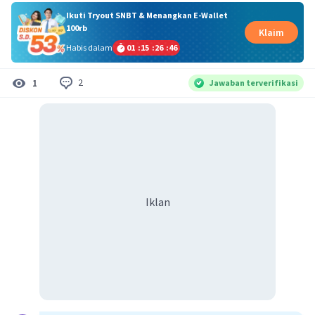
Ikuti Tryout SNBT & Menangkan E-Wallet
100rb
Klaim
Habis dalam
01
:
15
:
26
:
46
2
1
Jawaban terverifikasi
Iklan