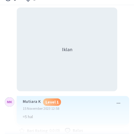
Iklan
Mutiara K
Level 1
15 November 2023 12:58
=5 hal
·
0.0
(
0
)
Balas
Beri Rating