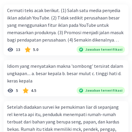
Cermati teks acak berikut. (1) Salah satu media penyedia
iklan adalah YouTube. (2) Tidak sedikit perusahaan besar
yang menggunakan fitur iklan pada YouTube untuk
memasarkan produknya. (3) Promosi menjadi jalan masuk
bagi pendapatan perusahaan. (4) Semakin dikenalnya
suatu produk oleh konsumen, semakin besar pula peluang
13
5.0
Jawaban terverifikasi
penjualan produk. (5) Hal ini disebabkan iklan atau
promosi merupakan cara untuk mengenalkan produk
Idiom yang menyatakan makna 'sombong' tersirat dalam
perusahaan kepada konsumen. Urutan yang tepat agar
ungkapan.... a. besar kepala b. besar mulut c. tinggi hati d.
menjadi teks eksposisi yang padu adalah .... A. (1)-(2)-(3)-
keras kepala
(4)-(5) B. (2)-(1)-(3)-(4)-(5) C. (3)-(1)-(2)-(5)-(4) D. (3)-(5)-
5
4.5
Jawaban terverifikasi
(4)-(1)-(2) E. (5)-(1)-(3)-(4)-(2)
Setelah diadakan survei ke pemukiman liar di sepanjang
rel kereta api itu, penduduk menempati rumah-rumah
terbuat dari bahan yang berupa seng, papan, dan kardus
bekas. Rumah itu tidak memiliki mck, pendek, pengap,