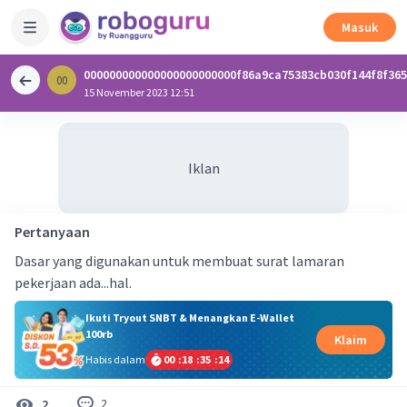
Masuk
000000000000000000000000f86a9ca75383cb030f144f8f36
00
0
15 November 2023 12:51
Iklan
Pertanyaan
Dasar yang digunakan untuk membuat surat lamaran
pekerjaan ada...hal.
Ikuti Tryout SNBT & Menangkan E-Wallet
100rb
Klaim
Habis dalam
00
:
18
:
35
:
13
2
2