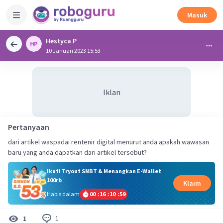
Masuk
Hestyca P
10 Januari 2023 15:53
Iklan
Pertanyaan
dari artikel waspadai rentenir digital menurut anda apakah wawasan
baru yang anda dapatkan dari artikel tersebut?
Ikuti Tryout SNBT & Menangkan E-Wallet
100rb
Klaim
Habis dalam
00
:
16
:
10
:
59
1
1