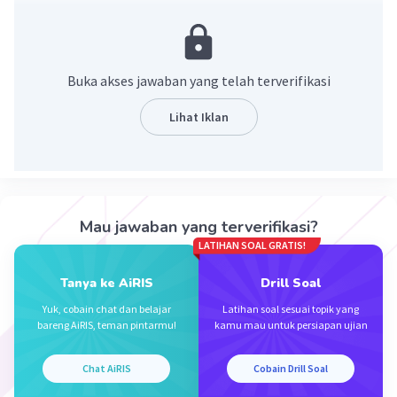
praktik peminjaman yang tidak etis dan merugikan bagi
masyarakat.
2. Perlindungan konsumen: Artikel menekankan
pentingnya perlindungan data pribadi dan hak-hak
Buka akses jawaban yang telah terverifikasi
konsumen dalam transaksi keuangan digital.
3. Pengawasan otoritas keuangan: Artikel menyoroti
Lihat Iklan
perlunya pengawasan yang lebih ketat dari otoritas
keuangan terhadap praktik rentenir digital dan
perusahaan fintech untuk melindungi konsumen.
·
0.0
(
0
)
Balas
Beri Rating
Mau jawaban yang terverifikasi?
LATIHAN SOAL GRATIS!
Tanya ke AiRIS
Drill Soal
Yuk, cobain chat dan belajar
Latihan soal sesuai topik yang
bareng AiRIS, teman pintarmu!
kamu mau untuk persiapan ujian
Iklan
Chat AiRIS
Cobain Drill Soal