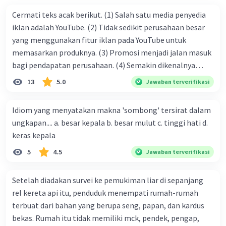
Cermati teks acak berikut. (1) Salah satu media penyedia
iklan adalah YouTube. (2) Tidak sedikit perusahaan besar
yang menggunakan fitur iklan pada YouTube untuk
memasarkan produknya. (3) Promosi menjadi jalan masuk
bagi pendapatan perusahaan. (4) Semakin dikenalnya
suatu produk oleh konsumen, semakin besar pula peluang
13
5.0
Jawaban terverifikasi
penjualan produk. (5) Hal ini disebabkan iklan atau
promosi merupakan cara untuk mengenalkan produk
Idiom yang menyatakan makna 'sombong' tersirat dalam
perusahaan kepada konsumen. Urutan yang tepat agar
ungkapan.... a. besar kepala b. besar mulut c. tinggi hati d.
menjadi teks eksposisi yang padu adalah .... A. (1)-(2)-(3)-
keras kepala
(4)-(5) B. (2)-(1)-(3)-(4)-(5) C. (3)-(1)-(2)-(5)-(4) D. (3)-(5)-
5
4.5
Jawaban terverifikasi
(4)-(1)-(2) E. (5)-(1)-(3)-(4)-(2)
Setelah diadakan survei ke pemukiman liar di sepanjang
rel kereta api itu, penduduk menempati rumah-rumah
terbuat dari bahan yang berupa seng, papan, dan kardus
bekas. Rumah itu tidak memiliki mck, pendek, pengap,