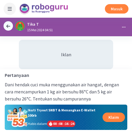
Masuk
Tika T
15 Mei 2024 04:51
Iklan
Pertanyaan
Dani hendak cuci muka menggunakan air hangat, dengan
cara mencampurkan 1 kg air bersuhu 86°C dan 5 kg air
bersuhu 26°C. Tentukan suhu campurannya
Ikuti Tryout SNBT & Menangkan E-Wallet
100rb
Klaim
Habis dalam
00
:
08
:
16
:
24