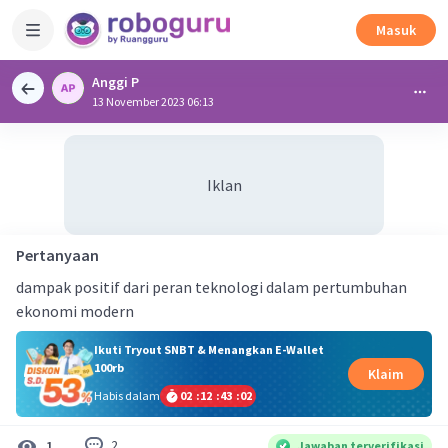
Masuk
Anggi P
13 November 2023 06:13
Iklan
Pertanyaan
dampak positif dari peran teknologi dalam pertumbuhan
ekonomi modern
Ikuti Tryout SNBT & Menangkan E-Wallet
100rb
Klaim
Habis dalam
02
:
12
:
43
:
02
2
1
Jawaban terverifikasi