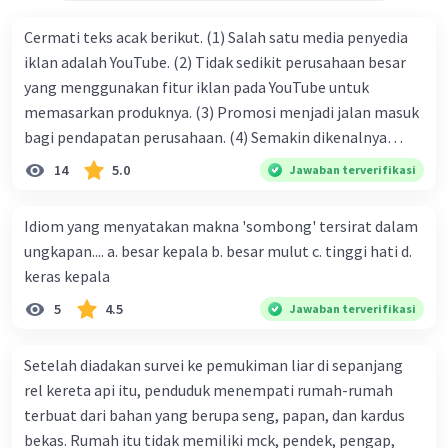
Cinta T
Level 25
20 November 2023 03:38
Cermati teks acak berikut. (1) Salah satu media penyedia
iklan adalah YouTube. (2) Tidak sedikit perusahaan besar
Adanya IPTEK membuat kita mudah mengirim
yang menggunakan fitur iklan pada YouTube untuk
barang jarak jauh dalam waktu yang cepat.
Iklan
memasarkan produknya. (3) Promosi menjadi jalan masuk
Perkembangan IPTEK membuat distribusi
bagi pendapatan perusahaan. (4) Semakin dikenalnya
semakin mudah dan ekonomi semakin
suatu produk oleh konsumen, semakin besar pula peluang
meningkat. IPTEK membuat suatu negara dapat
14
5.0
Jawaban terverifikasi
penjualan produk. (5) Hal ini disebabkan iklan atau
mengembangkan perdagangannya ke luar negeri
promosi merupakan cara untuk mengenalkan produk
melalui ekspor komoditas. Sehingga dapat
Idiom yang menyatakan makna 'sombong' tersirat dalam
perusahaan kepada konsumen. Urutan yang tepat agar
meningkatkan perekonomian negara.
ungkapan.... a. besar kepala b. besar mulut c. tinggi hati d.
menjadi teks eksposisi yang padu adalah .... A. (1)-(2)-(3)-
keras kepala
·
0.0
(
0
)
Balas
Beri Rating
(4)-(5) B. (2)-(1)-(3)-(4)-(5) C. (3)-(1)-(2)-(5)-(4) D. (3)-(5)-
5
4.5
Jawaban terverifikasi
(4)-(1)-(2) E. (5)-(1)-(3)-(4)-(2)
Setelah diadakan survei ke pemukiman liar di sepanjang
rel kereta api itu, penduduk menempati rumah-rumah
terbuat dari bahan yang berupa seng, papan, dan kardus
bekas. Rumah itu tidak memiliki mck, pendek, pengap,