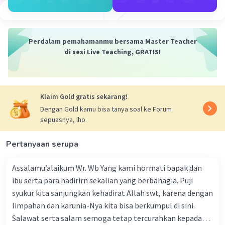
3. Peningkatan akses pasar: Teknologi, seperti internet
dan telekomunikasi, telah mengubah cara bisnis
beroperasi. Perusahaan dapat memanfaatkan teknologi
ini untuk mencapai pasar yang lebih luas, baik di tingkat
Perdalam pemahamanmu bersama Master Teacher
lokal maupun global. Dengan adanya akses pasar yang
di sesi Live Teaching, GRATIS!
lebih luas, perusahaan dapat meningkatkan penjualan
dan ekspansi bisnis mereka, yang pada gilirannya
berkontribusi pada pertumbuhan ekonomi.
Klaim Gold gratis sekarang!
4. Penciptaan lapangan kerja baru: Perkembangan
Dengan Gold kamu bisa tanya soal ke Forum
teknologi sering kali menciptakan lapangan kerja baru.
sepuasnya, lho.
Misalnya, dengan adanya perkembangan teknologi
informasi dan komunikasi, industri teknologi dan
perangkat lunak telah berkembang pesat, menciptakan
Pertanyaan serupa
lapangan kerja baru dalam bidang seperti
pengembangan perangkat lunak, analisis data, dan
Assalamu’alaikum Wr. Wb Yang kami hormati bapak dan
keamanan siber. Penciptaan lapangan kerja baru ini
ibu serta para hadirirn sekalian yang berbahagia. Puji
membantu mengurangi tingkat pengangguran dan
syukur kita sanjungkan kehadirat Allah swt, karena dengan
meningkatkan pendapatan masyarakat, yang pada
limpahan dan karunia-Nya kita bisa berkumpul di sini.
akhirnya mendorong pertumbuhan ekonomi.
Salawat serta salam semoga tetap tercurahkan kepada