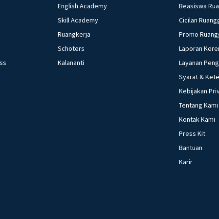
English Academy
Beasiswa Ru
Skill Academy
Cicilan Ruang
Ruangkerja
Promo Ruang
Schoters
Laporan Kere
ess
Kalananti
Layanan Pen
Syarat & Ket
Kebijakan Pri
Tentang Kami
Kontak Kami
Press Kit
Bantuan
Karir