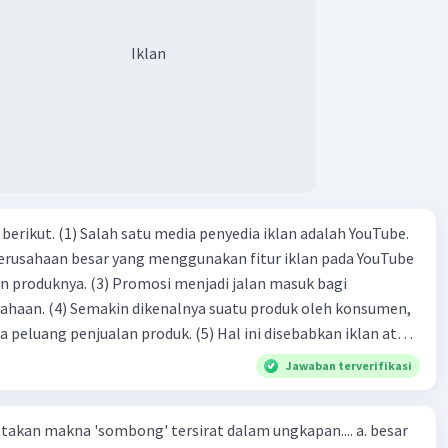
Iklan
dia iklan adalah YouTube.
 perusahaan besar yang menggunakan fitur iklan pada YouTube
si menjadi jalan masuk bagi
produk oleh konsumen,
jualan produk. (5) Hal ini disebabkan iklan atau
n cara untuk mengenalkan produk perusahaan kepada
Jawaban terverifikasi
-(4)-(1)-
an makna 'sombong' tersirat dalam ungkapan.... a. besar
(4)-(2)