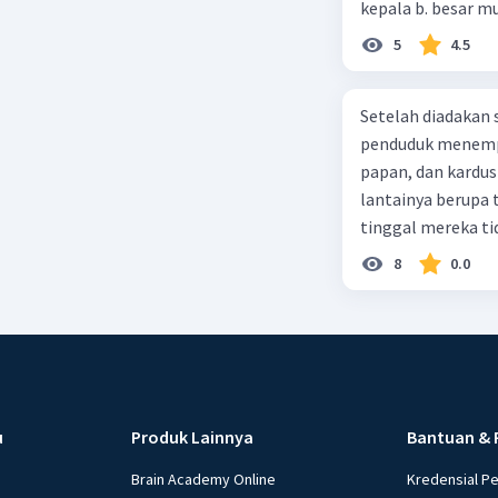
5
4.5
Setelah diadakan s
penduduk menempa
papan, dan kardus
lantainya berupa 
tinggal mereka tidak layak 
dalam paragraf ters
8
0.0
u
Produk Lainnya
Bantuan & 
Brain Academy Online
Kredensial P