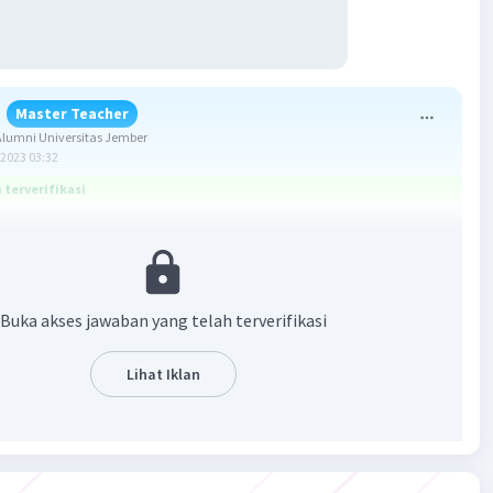
Master Teacher
lumni Universitas Jember
2023 03:32
terverifikasi
enar adalah langkah-langkah melakukan kegiatan.
edur adalah teks yang berisi petunjuk atau cara untuk
Buka akses jawaban yang telah terverifikasi
 suatu kegiatan. Struktur atau bagian teks prosedur yaitu:
 berisi hal yang ingin dilakukan dalam suatu kegiatan.
Lihat Iklan
an bahan, memuat segala alat atau bahan yang
ukan sesuair dengan tujuan.
h-langkah, berisi ururan langkah secara rinci dan
ap sehingga tujaun teks prosedur dapat tercapai.