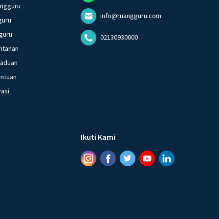
angguru
info@ruangguru.com
guru
guru
02130930000
ntanan
gaduan
entuan
vasi
Ikuti Kami