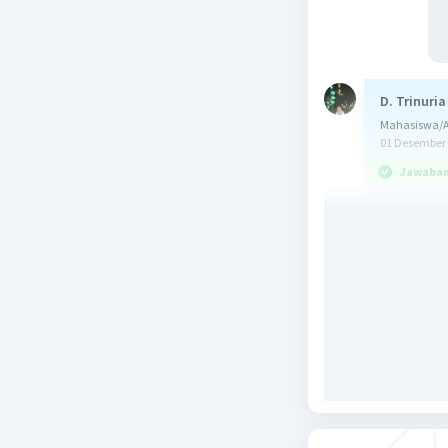
D. Trinuria
Mahasiswa/A
01 Desember 
Jawaban 
Jawaban b
Teks pros
melakukan
Tujuan,
Alat d
diperl
Langka
bertah