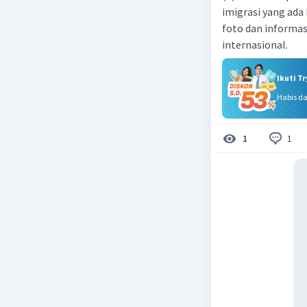
imigrasi yang ada 
foto dan informasi
internasional.
Ikuti T
Habis d
1
1