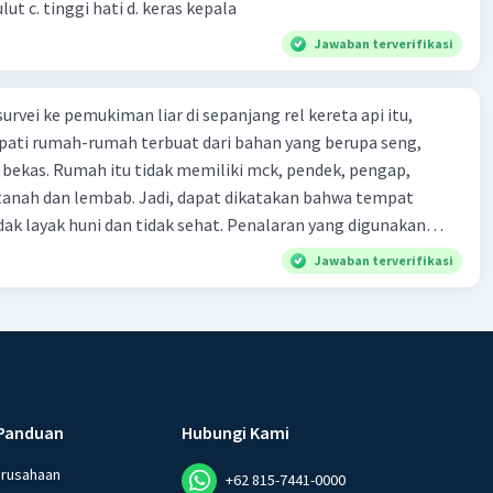
kepala b. besar mulut c. tinggi hati d. keras kepala
Jawaban terverifikasi
urvei ke pemukiman liar di sepanjang rel kereta api itu,
ti rumah-rumah terbuat dari bahan yang berupa seng,
 bekas. Rumah itu tidak memiliki mck, pendek, pengap,
tanah dan lembab. Jadi, dapat dikatakan bahwa tempat
huni dan tidak sehat. Penalaran yang digunakan
ebut adalah . . . .
Jawaban terverifikasi
Panduan
Hubungi Kami
erusahaan
+62 815-7441-0000