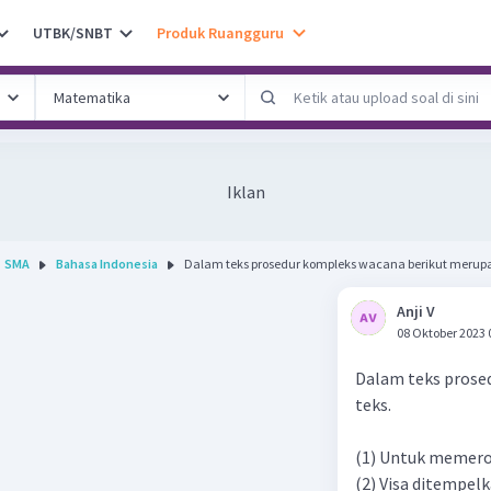
UTBK/SNBT
Produk Ruangguru
Iklan
SMA
Bahasa Indonesia
Dalam teks prosedur kompleks wacana berikut merupa
Anji V
08 Oktober 2023 
Dalam teks prosed
teks.
(1) Untuk memerol
(2) Visa ditempelk