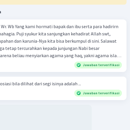
a
Wr. Wb Yang kami hormati bapak dan ibu serta para hadirirn
ahagia. Puji syukur kita sanjungkan kehadirat Allah swt,
pahan dan karunia-Nya kita bisa berkumpul di sini. Salawat
ga tetap tercurahkan kepada junjungan Nabi besar
rena beliau menyiarkan agama yang haq, yakni agama islam,
i oleh Allah swt. Semoga kita sekalian termasuk ke dalam
Jawaban terverifikasi
erkahi. Amin ya rabbal alamin. Hadirin sekalian yang
 amat penting sekali jiwa sosial untuk diterapkan di
siasi bila dilihat dari segi isinya adalah ...
ga, sanak saudara, bahkan juga di masyarakat luas. Karena
l, maka terjalinlah di antara kita saling tolong-menolong,
Jawaban terverifikasi
 Sehngga orang-orang yang butuh akan pertolongan kita,
t berikut! Puji syukur kita
rat Allah swt, karena dengan limpahan karuniaNya kita bisa
. Kalimat tersebut termasuk …. A. salam pembuka B. ucapan
ngenalan topik D. tema E. judul