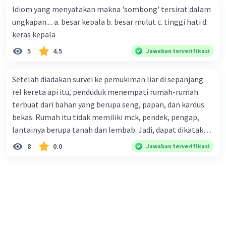
promosi merupakan cara untuk mengenalkan produk
Idiom yang menyatakan makna 'sombong' tersirat dalam
perusahaan kepada konsumen. Urutan yang tepat agar
ungkapan.... a. besar kepala b. besar mulut c. tinggi hati d.
menjadi teks eksposisi yang padu adalah .... A. (1)-(2)-(3)-
keras kepala
(4)-(5) B. (2)-(1)-(3)-(4)-(5) C. (3)-(1)-(2)-(5)-(4) D. (3)-(5)-
5
4.5
Jawaban terverifikasi
(4)-(1)-(2) E. (5)-(1)-(3)-(4)-(2)
Setelah diadakan survei ke pemukiman liar di sepanjang
rel kereta api itu, penduduk menempati rumah-rumah
terbuat dari bahan yang berupa seng, papan, dan kardus
bekas. Rumah itu tidak memiliki mck, pendek, pengap,
lantainya berupa tanah dan lembab. Jadi, dapat dikatakan
bahwa tempat tinggal mereka tidak layak huni dan tidak
8
0.0
Jawaban terverifikasi
sehat. Penalaran yang digunakan dalam paragraf tersebut
adalah . . . .