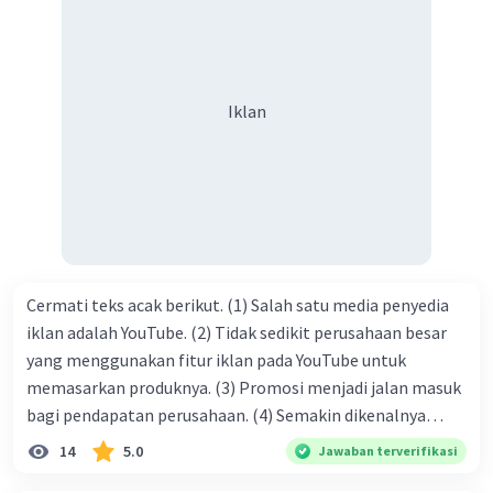
tolong-menolong, dan kasih sayang. Sehngga orang-
orang yang butuh akan pertolongan kita, akan
mendapatkan haq-Nya. Perhatikan kalimat berikut! Puji
syukur kita sanjungkan kehadirat Allah swt, karena dengan
Iklan
limpahan karuniaNya kita bisa berkumpul di sini. Kalimat
tersebut termasuk …. A. salam pembuka B. ucapan terima
kasih C. pengenalan topik D. tema E. judul
Cermati teks acak berikut. (1) Salah satu media penyedia
iklan adalah YouTube. (2) Tidak sedikit perusahaan besar
yang menggunakan fitur iklan pada YouTube untuk
memasarkan produknya. (3) Promosi menjadi jalan masuk
bagi pendapatan perusahaan. (4) Semakin dikenalnya
suatu produk oleh konsumen, semakin besar pula peluang
14
5.0
Jawaban terverifikasi
penjualan produk. (5) Hal ini disebabkan iklan atau