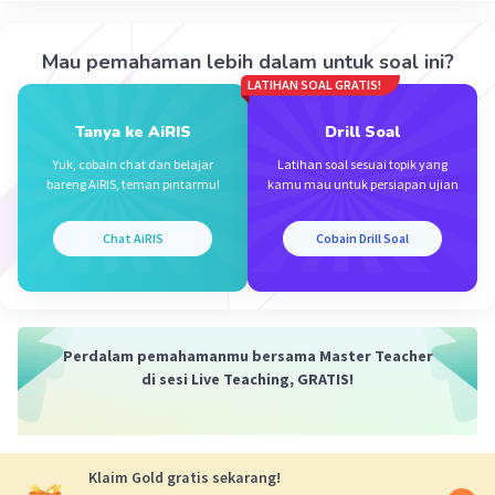
Iklan
·
0.0
(
0
)
Balas
Beri Rating
Mau pemahaman lebih dalam untuk soal ini?
Nabil H
Level 100
LATIHAN SOAL GRATIS!
26 September 2023 08:49
Tanya ke AiRIS
Drill Soal
jadi yg mana yg bener? ada yg jawab E juga..
Yuk, cobain chat dan belajar
Latihan soal sesuai topik yang
bareng AiRIS, teman pintarmu!
kamu mau untuk persiapan ujian
Chat AiRIS
Cobain Drill Soal
Perdalam pemahamanmu bersama Master Teacher
di sesi Live Teaching, GRATIS!
Klaim Gold gratis sekarang!