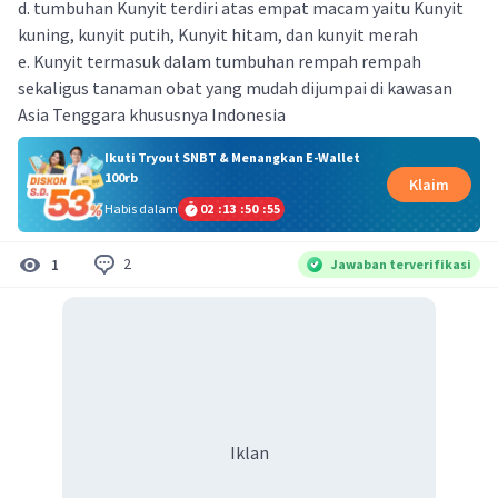
d. tumbuhan Kunyit terdiri atas empat macam yaitu Kunyit
kuning, kunyit putih, Kunyit hitam, dan kunyit merah
e. Kunyit termasuk dalam tumbuhan rempah rempah
sekaligus tanaman obat yang mudah dijumpai di kawasan
Asia Tenggara khususnya Indonesia
Ikuti Tryout SNBT & Menangkan E-Wallet
100rb
Klaim
Habis dalam
02
:
13
:
50
:
55
2
1
Jawaban terverifikasi
Iklan