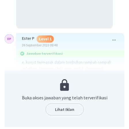
Ester P
Level 1
26 September 2023 08:48
Jawaban terverifikasi
e. kunyit termasuk dalam tumbuhan rempah-rempah
sekaligus tanaman obat yang mudah dijumpai di
kawasan Asia Tenggara khusus Indonesia
·
0.0
(
0
)
Balas
Beri Rating
Buka akses jawaban yang telah terverifikasi
Ayni E
Level 92
Lihat Iklan
26 September 2023 08:48
Jawabannya D