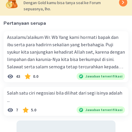
Dengan Gold kamu bisa tanya soal ke Forum
sepuasnya, lho.
Pertanyaan serupa
Assalamu’alaikum Wr. Wb Yang kami hormati bapak dan
ibu serta para hadirirn sekalian yang berbahagia. Puji
syukur kita sanjungkan kehadirat Allah swt, karena dengan
limpahan dan karunia-Nya kita bisa berkumpul di sini.
Salawat serta salam semoga tetap tercurahkan kepada
junjungan Nabi besar Muhammad saw, karena beliau
43
0.0
Jawaban terverifikasi
menyiarkan agama yang haq, yakni agama islam, agama
yang diridai oleh Allah swt. Semoga kita sekalian termasuk
Salah satu ciri negosiasi bila dilihat dari segi isinya adalah
ke dalam umat-Nya yang diberkahi. Amin ya rabbal alamin.
...
Hadirin sekalian yang berbahagia! Dirasa amat penting
7
5.0
Jawaban terverifikasi
sekali jiwa sosial untuk diterapkan di lingkungan keluarga,
sanak saudara, bahkan juga di masyarakat luas. Karena
dengan jiwa sosial, maka terjalinlah di antara kita saling