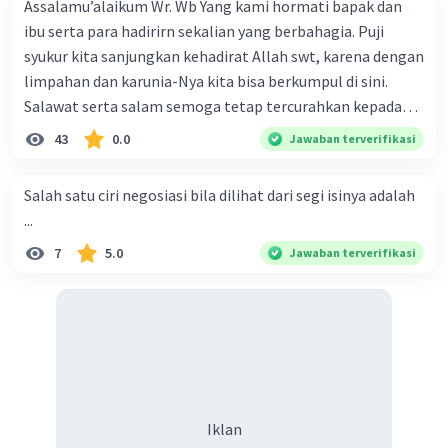
Assalamu’alaikum Wr. Wb Yang kami hormati bapak dan
ibu serta para hadirirn sekalian yang berbahagia. Puji
syukur kita sanjungkan kehadirat Allah swt, karena dengan
limpahan dan karunia-Nya kita bisa berkumpul di sini.
Salawat serta salam semoga tetap tercurahkan kepada
junjungan Nabi besar Muhammad saw, karena beliau
43
0.0
Jawaban terverifikasi
menyiarkan agama yang haq, yakni agama islam, agama
yang diridai oleh Allah swt. Semoga kita sekalian termasuk
Salah satu ciri negosiasi bila dilihat dari segi isinya adalah
ke dalam umat-Nya yang diberkahi. Amin ya rabbal alamin.
...
Hadirin sekalian yang berbahagia! Dirasa amat penting
7
5.0
Jawaban terverifikasi
sekali jiwa sosial untuk diterapkan di lingkungan keluarga,
sanak saudara, bahkan juga di masyarakat luas. Karena
dengan jiwa sosial, maka terjalinlah di antara kita saling
tolong-menolong, dan kasih sayang. Sehngga orang-
orang yang butuh akan pertolongan kita, akan
mendapatkan haq-Nya. Perhatikan kalimat berikut! Puji
syukur kita sanjungkan kehadirat Allah swt, karena dengan
Iklan
limpahan karuniaNya kita bisa berkumpul di sini. Kalimat