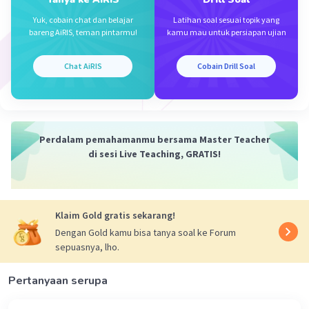
Yuk, cobain chat dan belajar
Latihan soal sesuai topik yang
bareng AiRIS, teman pintarmu!
kamu mau untuk persiapan ujian
Chat AiRIS
Cobain Drill Soal
Perdalam pemahamanmu bersama Master Teacher
di sesi Live Teaching, GRATIS!
Klaim Gold gratis sekarang!
Dengan Gold kamu bisa tanya soal ke Forum
sepuasnya, lho.
Pertanyaan serupa