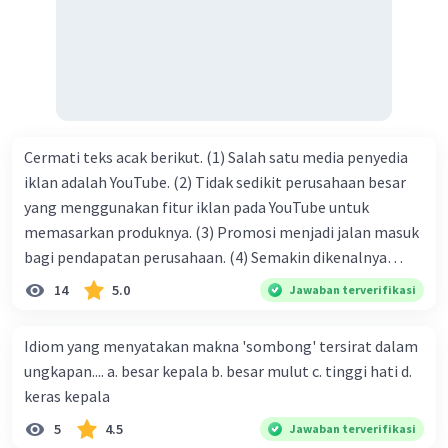
tersebut termasuk …. A. salam pembuka B. ucapan terima
kasih C. pengenalan topik D. tema E. judul
Cermati teks acak berikut. (1) Salah satu media penyedia
iklan adalah YouTube. (2) Tidak sedikit perusahaan besar
yang menggunakan fitur iklan pada YouTube untuk
memasarkan produknya. (3) Promosi menjadi jalan masuk
bagi pendapatan perusahaan. (4) Semakin dikenalnya
suatu produk oleh konsumen, semakin besar pula peluang
14
5.0
Jawaban terverifikasi
penjualan produk. (5) Hal ini disebabkan iklan atau
promosi merupakan cara untuk mengenalkan produk
Idiom yang menyatakan makna 'sombong' tersirat dalam
perusahaan kepada konsumen. Urutan yang tepat agar
ungkapan.... a. besar kepala b. besar mulut c. tinggi hati d.
menjadi teks eksposisi yang padu adalah .... A. (1)-(2)-(3)-
keras kepala
(4)-(5) B. (2)-(1)-(3)-(4)-(5) C. (3)-(1)-(2)-(5)-(4) D. (3)-(5)-
5
4.5
Jawaban terverifikasi
(4)-(1)-(2) E. (5)-(1)-(3)-(4)-(2)