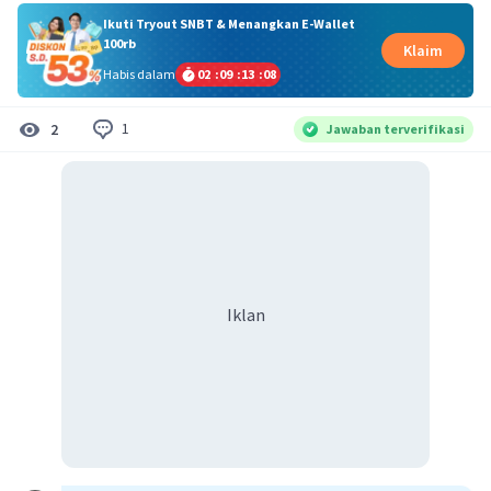
Ikuti Tryout SNBT & Menangkan E-Wallet
100rb
Klaim
Habis dalam
02
:
09
:
13
:
08
1
2
Jawaban terverifikasi
Iklan