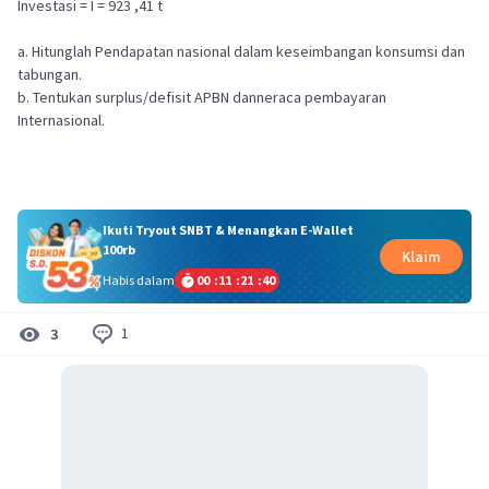
Investasi = I = 923 ,41 t
a. Hitunglah Pendapatan nasional dalam keseimbangan konsumsi dan
tabungan.
b. Tentukan surplus/defisit APBN danneraca pembayaran
Internasional.
Ikuti Tryout SNBT & Menangkan E-Wallet
100rb
Klaim
Habis dalam
00
:
11
:
21
:
39
1
3