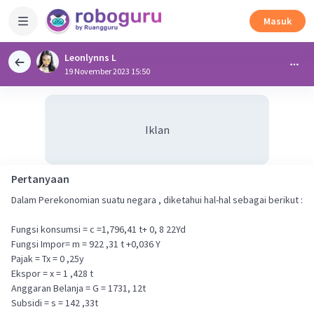
Masuk
Leonlynns L
19 November 2023 15:50
Iklan
Pertanyaan
Dalam Perekonomian suatu negara , diketahui hal-hal sebagai berikut :
Fungsi konsumsi = c =1,796,41 t+ 0, 8 22Yd
Fungsi Impor= m = 922 ,31 t +0,036 Y
Pajak = Tx = 0 ,25y
Ekspor = x = 1 ,428 t
Anggaran Belanja = G = 1731, 12t
Subsidi = s = 142 ,33t