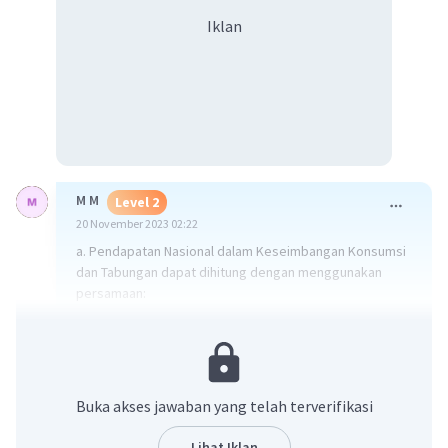
Iklan
M M
Level 2
20 November 2023 02:22
a. Pendapatan Nasional dalam Keseimbangan Konsumsi
dan Tabungan dapat dihitung dengan menggunakan
persamaan:
\(Y = C + I + G + (X - M)\)
Dimana:
\(Y\) = Pendapatan Nasional
Buka akses jawaban yang telah terverifikasi
\(C\) = Konsumsi
\(I\) = Investasi
Lihat Iklan