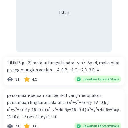
Iklan
·
0.0
(
0
)
Balas
Beri Rating
Iklan
Titik P(p,−2) melalui fungsi kuadrat y=x²−5x+4, maka nilai
p yang mungkin adalah .... A. 0 B. −1 C. −2 D. 3 E. 4
31
4.5
Jawaban terverifikasi
persamaan-persamaan berikut yang merupakan
persamaan lingkaran adalah a.) x²+y²+4x-6y-12=0 b.)
x²+y²+4x-6y-16=0 c.) x²-y²+4x-6y+16=0 d.) x²+y²+4x-6y+5xy-
12=0 e.) x²+y²+4x-6y+13=0
41
3.0
Jawaban terverifikasi