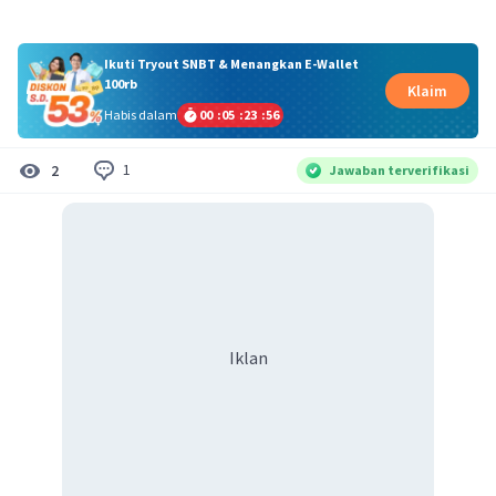
Ikuti Tryout SNBT & Menangkan E-Wallet
100rb
Klaim
Habis dalam
00
:
05
:
23
:
56
1
2
Jawaban terverifikasi
Iklan