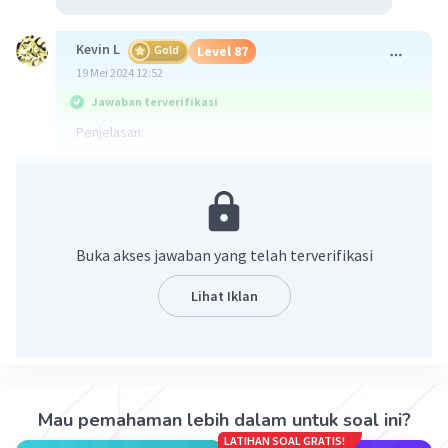
Kevin L
Gold
Level 87
19 Mei 2024 12:52
Jawaban terverifikasi
Penjelasan:
Dalam soal ini, kita ingin mencari peluang bahwa lebih
dari 2 truk mengalami pecah ban dari 15 truk yang diuji.
Kita diberikan informasi bahwa 15% truk mengalami
kegagalan karena ban pecah.
Buka akses jawaban yang telah terverifikasi
Langkah 1: Tentukan parameter-parameter yang
Lihat Iklan
diberikan.
- Jumlah percobaan (n) = 15 (jumlah truk yang diuji)
- Peluang keberhasilan dalam satu percobaan (p) = 0.15
(peluang bahwa truk mengalami kegagalan karena ban
pecah)
- Peluang kegagalan dalam satu percobaan (q) = 1 - p = 1
Mau pemahaman lebih dalam untuk soal ini?
- 0.15 = 0.85
LATIHAN SOAL GRATIS!