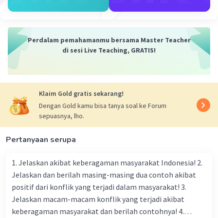
yang sulit diukur secara objektif. Berikut adalah
contoh-contoh tindakan nyata yang bersifat
membatin dan subjektif:
Perdalam pemahamanmu bersama Master Teacher
Seni Lukis Abstrak:
di sesi Live Teaching, GRATIS!
Seorang seniman melukis lukisan abstrak
yang memuat ekspresi dan perasaan
pribadinya. Penafsiran tentang karya seni
Klaim Gold gratis sekarang!
tersebut dapat bervariasi antara satu
Dengan Gold kamu bisa tanya soal ke Forum
individu dengan individu lainnya.
sepuasnya, lho.
Menulis Puisi atau Sastra:
Pertanyaan serupa
Seorang penulis menciptakan puisi atau
1. Jelaskan akibat keberagaman masyarakat Indonesia! 2.
karya sastra yang menggambarkan
Jelaskan dan berilah masing-masing dua contoh akibat
perasaan, pemikiran, atau pengalaman
positif dari konflik yang terjadi dalam masyarakat! 3.
pribadinya. Interpretasi terhadap makna
Jelaskan macam-macam konflik yang terjadi akibat
karya tersebut dapat sangat subjektif.
keberagaman masyarakat dan berilah contohnya! 4.