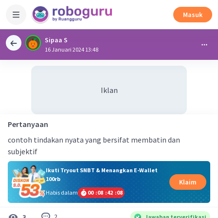
Masuk
Sipaa S
16 Januari 2024 13:48
Iklan
Pertanyaan
contoh tindakan nyata yang bersifat membatin dan
subjektif
Ikuti Tryout SNBT & Menangkan E-Wallet
100rb
Klaim
Habis dalam
00
:
08
:
42
:
08
2
3
Jawaban terverifikasi