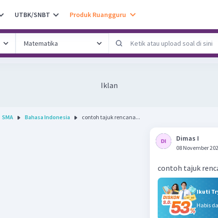
UTBK/SNBT
Produk Ruangguru
Iklan
SMA
Bahasa Indonesia
contoh tajuk rencana...
Dimas I
08 November 202
contoh tajuk ren
Ikuti T
Habis d