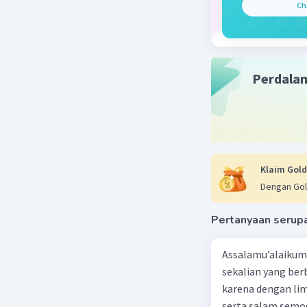
Ch
Keberlan
Beri R
Perdala
Airistud A
11 November 
Contoh ta
Klaim Gold
dengan awa
Dengan Gol
Beri R
Pertanyaan serup
Assalamu’alaikum 
sekalian yang berb
karena dengan lim
serta salam semo