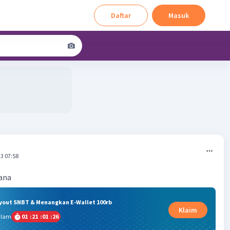
Daftar
Masuk
3 07:58
cana
ryout SNBT & Menangkan E-Wallet 100rb
Klaim
alam
01
:
21
:
01
:
25