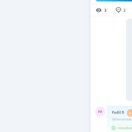
2
2
Fadil D
L
08 November 
Jawaban 