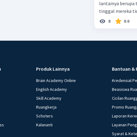
lantainya berupa 
tinggal mereka tidak layak 
dalam paragraf ters
8
0.0
u
Produk Lainnya
Bantuan & 
Brain Academy Online
Kredensial P
English Academy
Beasiswa Ru
Skill Academy
Cicilan Ruang
Ruangkerja
Promo Ruang
Schoters
Laporan Kere
ess
Kalananti
Layanan Pen
Syarat & Ket