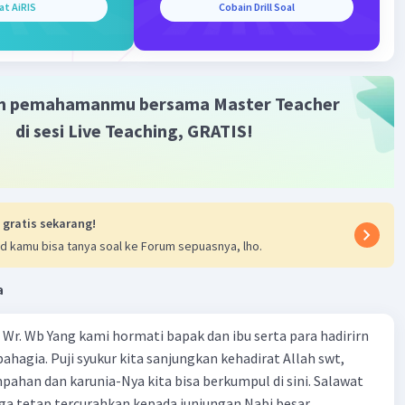
at AiRIS
Cobain Drill Soal
jutan Lingkungan"
·
0.0
(
0
)
Balas
ating
m pemahamanmu bersama Master Teacher
di sesi Live Teaching, GRATIS!
Level 29
2023 15:30
juk rencana biasanya terdapat pada koran, yang ditandai
 gratis sekarang!
lan "tajuk rencana" di atas kiri koran.
Iklan
d kamu bisa tanya soal ke Forum sepuasnya, lho.
·
0.0
(
0
)
Balas
ating
a
Wr. Wb Yang kami hormati bapak dan ibu serta para hadirirn
ahagia. Puji syukur kita sanjungkan kehadirat Allah swt,
pahan dan karunia-Nya kita bisa berkumpul di sini. Salawat
ga tetap tercurahkan kepada junjungan Nabi besar