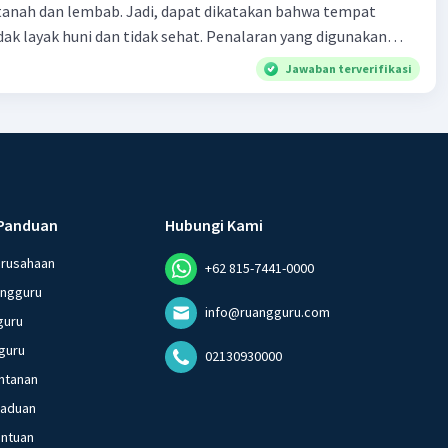
tanah dan lembab. Jadi, dapat dikatakan bahwa tempat
huni dan tidak sehat. Penalaran yang digunakan
ebut adalah . . . .
Jawaban terverifikasi
Panduan
Hubungi Kami
erusahaan
+62 815-7441-0000
angguru
info@ruangguru.com
guru
guru
02130930000
ntanan
gaduan
entuan