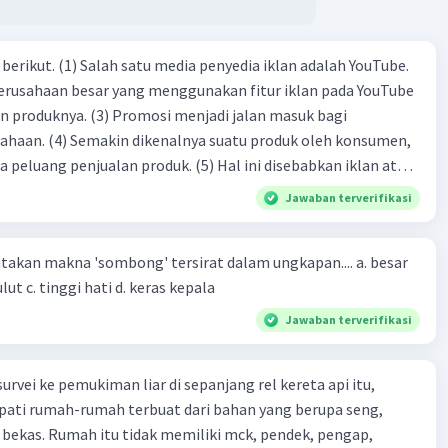
dia iklan adalah YouTube.
 perusahaan besar yang menggunakan fitur iklan pada YouTube
si menjadi jalan masuk bagi
produk oleh konsumen,
jualan produk. (5) Hal ini disebabkan iklan atau
n cara untuk mengenalkan produk perusahaan kepada
Jawaban terverifikasi
-(4)-(1)-
an makna 'sombong' tersirat dalam ungkapan.... a. besar
(4)-(2)
kepala b. besar mulut c. tinggi hati d. keras kepala
Jawaban terverifikasi
urvei ke pemukiman liar di sepanjang rel kereta api itu,
ti rumah-rumah terbuat dari bahan yang berupa seng,
 bekas. Rumah itu tidak memiliki mck, pendek, pengap,