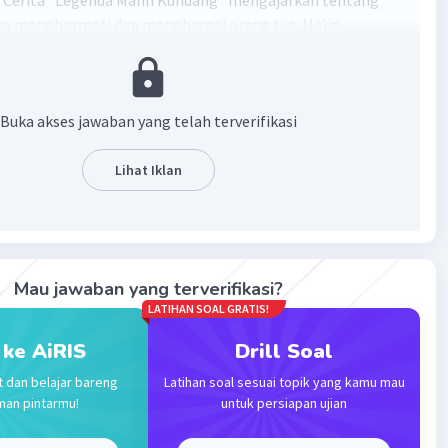
 Cerita "Legenda Malin Kundang" mengajarkan tentang
a menghormati dan menghargai orang tua. Malin
yang awalnya miskin namun sukses dan kaya setelah
 melupakan ibunya dan merendahkan asal usulnya.
, ia mengalami kutukan dari ibunya yang mengubahnya
atu. Simpulan dari cerita ini adalah bahwa kesombongan
Buka akses jawaban yang telah terverifikasi
akpedulian terhadap keluarga dapat mendatangkan
serta pentingnya tetap rendah hati dan menghargai orang
Lihat Iklan
 peduli seberapa sukses kita.
·
0.0
(
0
)
Balas
ating
Mau jawaban yang terverifikasi?
LATIHAN SOAL GRATIS!
 ke AiRIS
Drill Soal
t dan belajar bareng
Latihan soal sesuai topik yang kamu mau
man pintarmu!
untuk persiapan ujian
Iklan