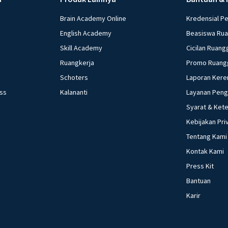
Brain Academy Online
Kredensial P
English Academy
Beasiswa Ru
Skill Academy
Cicilan Ruang
Ruangkerja
Promo Ruang
Schoters
Laporan Kere
ess
Kalananti
Layanan Pen
Syarat & Ket
Kebijakan Pri
Tentang Kami
Kontak Kami
Press Kit
Bantuan
Karir