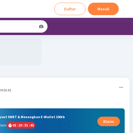
Daftar
Masuk
24 03:41
ryout SNBT & Menangkan E-Wallet 100rb
Klaim
alam
02
:
20
:
31
:
41