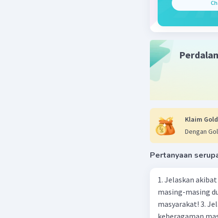
Ch
Perdala
Klaim Gold
Dengan Gol
Pertanyaan serup
1. Jelaskan akibat keber
masing-masing dua
masyarakat! 3. Jelaskan macam-macam konflik yang terjadi akibat
keberagaman masyarakat