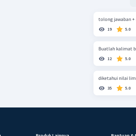
tolong jawaban +
19
5.0
Buatlah kalimat b
12
5.0
diketahui nilai li
35
5.0
u
Produk Lainnya
Bantuan & 