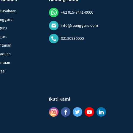
erusahaan
+62 815-7441-0000
angguru
info@ruangguru.com
guru
guru
02130930000
ntanan
gaduan
entuan
vasi
Ikuti Kami