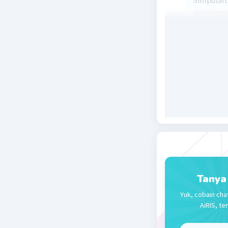
Simpulan:
pentingny
Kundang, 
merantau,
Akibatnya
menjadi b
dan ketid
bencana, 
tua, tidak
Beri R
Tanya
Yuk, cobain cha
AiRIS, te