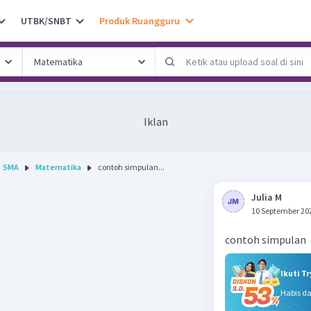
UTBK/SNBT
Produk Ruangguru
Iklan
SMA
Matematika
contoh simpulan...
Julia M
10 September 20
contoh simpulan
Ikuti T
Habis d