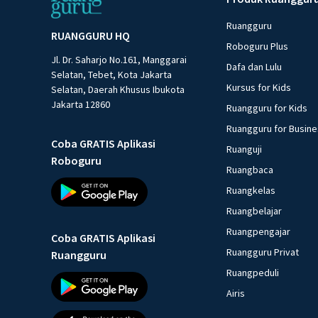
Ruangguru
RUANGGURU HQ
Roboguru Plus
Jl. Dr. Saharjo No.161, Manggarai
Dafa dan Lulu
Selatan, Tebet, Kota Jakarta
Kursus for Kids
Selatan, Daerah Khusus Ibukota
Jakarta 12860
Ruangguru for Kids
Ruangguru for Busin
Coba GRATIS Aplikasi
Ruanguji
Roboguru
Ruangbaca
Ruangkelas
Ruangbelajar
Ruangpengajar
Coba GRATIS Aplikasi
Ruangguru Privat
Ruangguru
Ruangpeduli
Airis