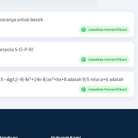
 caranya untuk besok
Jawaban terverifikasi
erpola S-O-P-K!
Jawaban terverifikasi
m X--&gt;(-4) 4x²+14x-8/ax²+bx+8 adalah 9/5 nilai a+b adalah
Jawaban terverifikasi
Panduan
Hubungi Kami