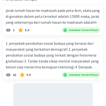
dapat memanfaatkan kemampuan teknologi untuk
membuat website atau aplikasi yang bermanfaat bagi
jarak rumah hasan ke madrasah pada peta 4cm, skala yang
masyarakat, seperti platform edukasi, aplikasi
di gunakan dalam peta tersebut adalah 1:5000 maka, jarak
kesehatan, atau platform untuk membantu UMKM.
yang sebenarnya dari rumah hasan ke madrasah adalahh
* Membuat konten edukatif: Pelajar dapat membuat
konten edukatif dan informatif melalui blog, video, atau
2
5.0
Jawaban terverifikasi
media sosial untuk meningkatkan pengetahuan dan
keterampilan masyarakat.
1. penyebab perubahan sosial budaya yang berasal dari
* Menjadi influencer positif: Pelajar dapat menjadi
influencer positif di media sosial dengan
masyarakat yang berkaitan demografi 2. penyebab
mempromosikan nilai-nilai positif, seperti peduli
perubahan sosial budaya yang terkait dengan fenomena
lingkungan, hidup sehat, atau semangat belajar.
globalisasi 3. Tanda-tanda sikap mental masyarakat yang
belum siap menerima kemajuan teknologi 4. Dampak
3. Menjalankan Program Sosial:
modernisasi dalam kehidupan sosial masyarakat 5.
42
5.0
Jawaban terverifikasi
* Menjadi relawan: Pelajar dapat menjadi relawan di
Kegiatan manusia di bidang ekonomi yang menunjukkan
berbagai organisasi sosial, seperti membantu mengajar
perubahan ke arah modernisasi 6. Contoh pengaruh
di daerah terpencil, membantu korban bencana alam,
modernisasi di bidang ilmu pengetahuan dan pendidikan
atau membantu mengembangkan usaha mikro. Hal ini
terhadap pola pikir masyarakat 7. Konsep mengenai
dapat memberikan pengalaman sosial dan membantu
proses modernisasi di masyarakat seringkali mengalami
meningkatkan kualitas hidup masyarakat.