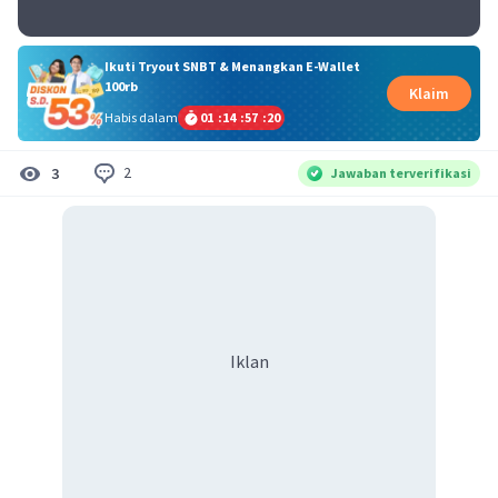
Ikuti Tryout SNBT & Menangkan E-Wallet
100rb
Klaim
Habis dalam
01
:
14
:
57
:
20
2
3
Jawaban terverifikasi
Iklan