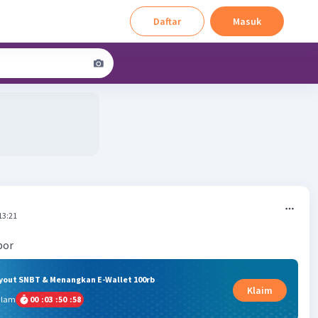
Daftar
Masuk
13:21
por
ryout SNBT & Menangkan E-Wallet 100rb
Klaim
alam
00
:
03
:
50
:
58