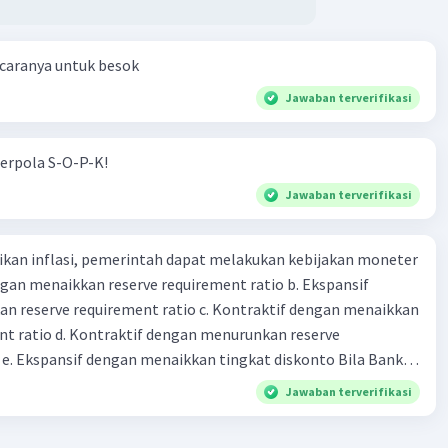
indungi industri dalam negeri dan meningkatkan nilai
konomi lokal.
por ini bisa diberlakukan dalam berbagai bentuk, termasuk
 caranya untuk besok
ntitatif yang menetapkan jumlah tertentu barang yang
Jawaban terverifikasi
kspor, atau kuota nilai yang menetapkan nilai total barang
t diekspor. Tujuan dari kuota ekspor bervariasi tergantung
jakan pemerintah dan kondisi ekonomi domestik suatu
erpola S-O-P-K!
Jawaban terverifikasi
kan inflasi, pemerintah dapat melakukan kebijakan moneter
dengan menaikkan reserve requirement ratio b. Ekspansif
n reserve requirement ratio c. Kontraktif dengan menaikkan
·
0.0
(
0
)
Balas
ating
nt ratio d. Kontraktif dengan menurunkan reserve
. Ekspansif dengan menaikkan tingkat diskonto Bila Bank
n kebijakan moneter ekspansif, ceteris paribus maka .... a.
Jawaban terverifikasi
asi di mana bentuk kurva jumlah uang beredar (penawaran
iri bawah ke kanan atas b. Menimbulkan deflasi di mana bentuk