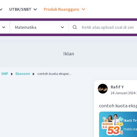
UTBK/SNBT
Produk Ruangguru
Iklan
SMP
Ekonomi
contoh kuota ekspor...
Rafif Y
24 Januari 2024 
contoh kuota eks
Ikuti T
Habis d