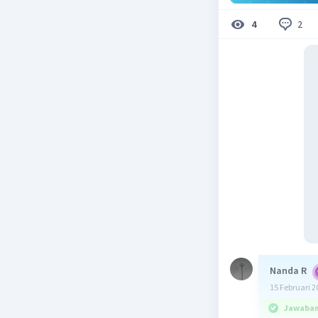
2
4
Nanda R
15 Februari 2
Jawaban 