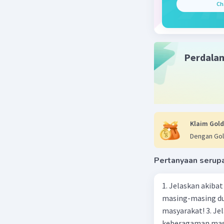
Ch
perangkat
mengatur 
Beri R
Perdala
Salsabila 
15 Maret 2024
Jawaban 
Klaim Gold
Dengan Gol
Kuota eks
pemerinta
Pertanyaan serup
diperbole
tertentu.
1. Jelaskan akibat keber
kepentin
masing-masing dua
ekspor ba
masyarakat! 3. Jelaskan macam-macam konflik yang terjadi akibat
kuota eks
keberagaman masyarakat