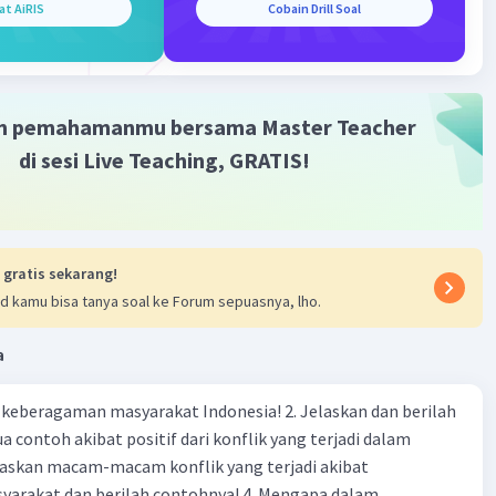
at AiRIS
Cobain Drill Soal
 elektronik tertentu, dapat dikenakan kuota untuk
ekspor dan melindungi industri lokal.
·
5.0
(
1
)
Balas
ating
m pemahamanmu bersama Master Teacher
di sesi Live Teaching, GRATIS!
M
Community
Level 58
 08:13
terverifikasi
 gratis sekarang!
Iklan
d kamu bisa tanya soal ke Forum sepuasnya, lho.
por adalah batasan kuantitatif yang diberlakukan oleh
h suatu negara terhadap volume barang atau jasa yang
a
hkan untuk diekspor ke negara lain selama periode waktu
 Kuota ekspor sering kali diberlakukan untuk melindungi
agaman masyarakat Indonesia! 2. Jelaskan dan berilah
gan domestik, mengatur pasokan, atau mempromosikan
 contoh akibat positif dari konflik yang terjadi dalam
rang-barang tertentu. Berikut adalah beberapa contoh
por yang diberlakukan oleh beberapa negara:
 dan berilah contohnya! 4. Mengapa dalam