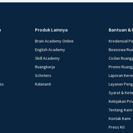
kurva jumlah uang
c. Tingkat bunga 
(penawaran uang) n
mana bentuk kurva
u
Produk Lainnya
Bantuan & 
ke kanan atas e. 
beredar (penawaran uang) vertikal Ke
Brain Academy Online
Kredensial P
dengan cara .... 
English Academy
Beasiswa Ru
pembayaran trans
Skill Academy
Cicilan Ruang
Menurunkan G, me
Ruangkerja
Promo Ruang
menambah Tr, dan
Schoters
Laporan Kere
menurunkan Tx e. 
ess
Kalananti
Layanan Pen
yang dilakukan ke
kebijakan moneter 
Syarat & Ket
Menetapkan harga 
Kebijakan Pri
minimum (reserved
Tentang Kami
Mengatur tingkat bu
Kontak Kami
beberapa pernyataan
Press Kit
Menaikkan suku bun