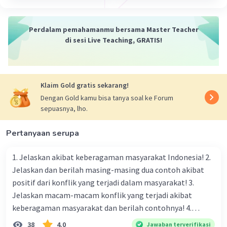
08 Mei 2024 09:12
Jawaban terverifikasi
Perdalam pemahamanmu bersama Master Teacher
di sesi Live Teaching, GRATIS!
Berikut adalah beberapa contoh kalimat mengandung
Iklan
data dalam bahasa Indonesia.
1. Jumlah penduduk kota ini mencapai 1,5 juta jiwa pada
Klaim Gold gratis sekarang!
tahun 2020.
Dengan Gold kamu bisa tanya soal ke Forum
sepuasnya, lho.
2. Suhu tertinggi yang pernah tercatat di kota ini adalah
40 derajat Celsius pada bulan Juli.
Pertanyaan serupa
3. Nilai tukar mata uang rupiah terhadap dolar AS saat ini
adalah 14.000.
1. Jelaskan akibat keberagaman masyarakat Indonesia! 2.
Jelaskan dan berilah masing-masing dua contoh akibat
4. Panjang jembatan mencapai 2 kilometer,
positif dari konflik yang terjadi dalam masyarakat! 3.
menjadikannya jembatan terpanjang di wilayah
Jelaskan macam-macam konflik yang terjadi akibat
kecamatan ini.
keberagaman masyarakat dan berilah contohnya! 4.
5. Berat badan bayi lahir kemarin adalah 3,2 kilogram.
Mengapa dalam masyarakat yang memiliki keberagaman
38
4.0
Jawaban terverifikasi