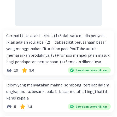
kasih C. pengenalan topik D. tema E. judul
Cermati teks acak berikut. (1) Salah satu media penyedia
iklan adalah YouTube. (2) Tidak sedikit perusahaan besar
yang menggunakan fitur iklan pada YouTube untuk
memasarkan produknya. (3) Promosi menjadi jalan masuk
bagi pendapatan perusahaan. (4) Semakin dikenalnya
suatu produk oleh konsumen, semakin besar pula peluang
13
5.0
Jawaban terverifikasi
penjualan produk. (5) Hal ini disebabkan iklan atau
promosi merupakan cara untuk mengenalkan produk
Idiom yang menyatakan makna 'sombong' tersirat dalam
perusahaan kepada konsumen. Urutan yang tepat agar
ungkapan.... a. besar kepala b. besar mulut c. tinggi hati d.
menjadi teks eksposisi yang padu adalah .... A. (1)-(2)-(3)-
keras kepala
(4)-(5) B. (2)-(1)-(3)-(4)-(5) C. (3)-(1)-(2)-(5)-(4) D. (3)-(5)-
5
4.5
Jawaban terverifikasi
(4)-(1)-(2) E. (5)-(1)-(3)-(4)-(2)