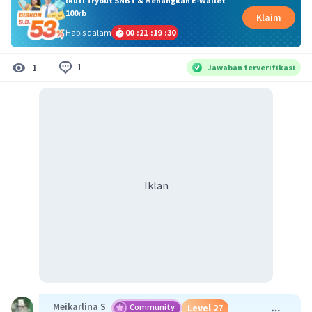
Ikuti Tryout SNBT & Menangkan E-Wallet
100rb
Klaim
Habis dalam
00
:
21
:
19
:
29
1
1
Jawaban terverifikasi
Iklan
Meikarlina S
Community
Level 27