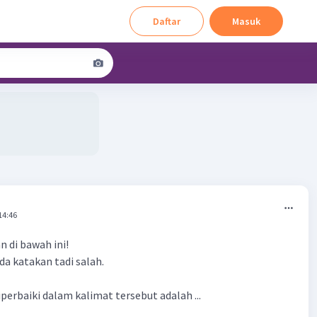
Daftar
Masuk
14:46
n di bawah ini!
a katakan tadi salah.
perbaiki dalam kalimat tersebut adalah ...