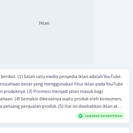
ngenalan topik D. tema E. judul
Iklan
dia iklan adalah YouTube.
 perusahaan besar yang menggunakan fitur iklan pada YouTube
si menjadi jalan masuk bagi
produk oleh konsumen,
jualan produk. (5) Hal ini disebabkan iklan atau
n cara untuk mengenalkan produk perusahaan kepada
Jawaban terverifikasi
-(4)-(1)-