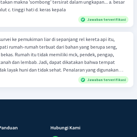
an makna 'sombong' tersirat dalam ungkapan.... a. besar
(4)-(2)
kepala b. besar mulut c. tinggi hati d. keras kepala
Jawaban terverifikasi
urvei ke pemukiman liar di sepanjang rel kereta api itu,
ti rumah-rumah terbuat dari bahan yang berupa seng,
 bekas. Rumah itu tidak memiliki mck, pendek, pengap,
tanah dan lembab. Jadi, dapat dikatakan bahwa tempat
huni dan tidak sehat. Penalaran yang digunakan
ebut adalah . . . .
Jawaban terverifikasi
Panduan
Hubungi Kami