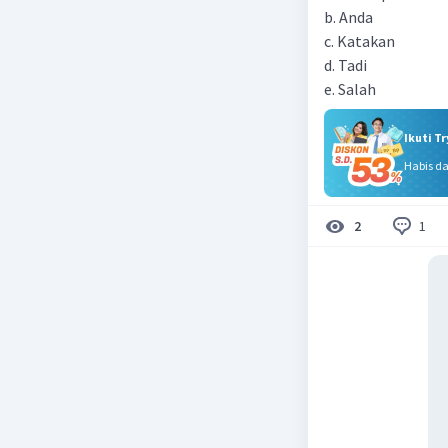
b. Anda
c. Katakan
d. Tadi
e. Salah
Ikuti T
Habis d
1
2