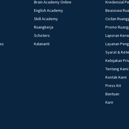
Brain Academy Online
Kredensial P
English Academy
Beasiswa Ru
Skill Academy
Cicilan Ruang
Ruangkerja
Promo Ruang
Schoters
Laporan Kere
ess
Kalananti
Layanan Pen
Syarat & Ket
Kebijakan Pri
Tentang Kami
Kontak Kami
Press Kit
Bantuan
Karir