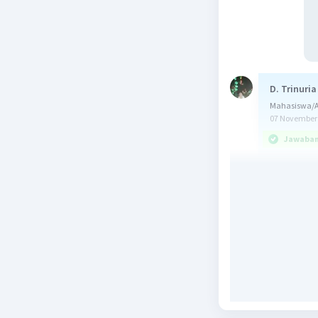
D. Trinuria
Mahasiswa/A
07 November 
Jawaban 
Jawaban b
Kalimat e
dengan st
yang sesu
kalimat "
"anda" di
menjadi k