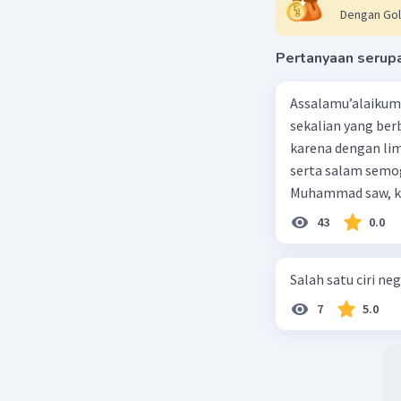
Dengan Gol
Pertanyaan serup
Assalamu’alaikum 
sekalian yang berb
karena dengan lim
serta salam semo
Muhammad saw, ka
agama yang dirida
43
0.0
umat-Nya yang dib
berbahagia! Dirasa
Salah satu ciri nego
lingkungan keluar
dengan jiwa sosia
7
5.0
dan kasih sayang.
akan mendapatkan haq-Nya. Perhatikan kalima
sanjungkan kehadi
berkumpul di sini