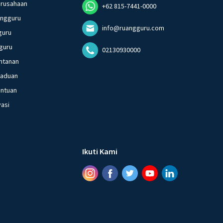
erusahaan
+62 815-7441-0000
angguru
info@ruangguru.com
guru
guru
02130930000
ntanan
gaduan
entuan
vasi
Ikuti Kami