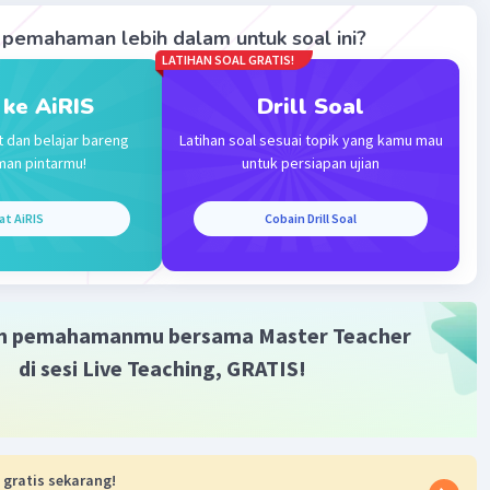
na itu, jawaban yang benar adalah B.
pemahaman lebih dalam untuk soal ini?
LATIHAN SOAL GRATIS!
·
5.0
(
1
)
Balas
ating
 ke AiRIS
Drill Soal
t dan belajar bareng
Latihan soal sesuai topik yang kamu mau
man pintarmu!
untuk persiapan ujian
at AiRIS
Cobain Drill Soal
Iklan
m pemahamanmu bersama Master Teacher
di sesi Live Teaching, GRATIS!
 gratis sekarang!