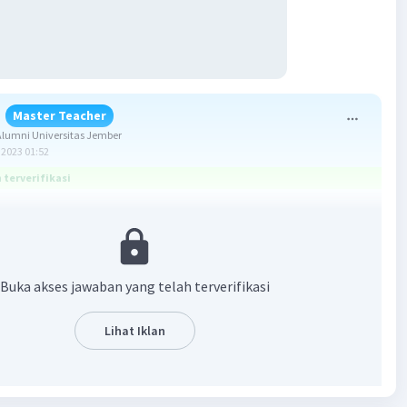
Master Teacher
lumni Universitas Jember
2023 01:52
terverifikasi
enar adalah B. Anda.
fektif adalah penulisan kalimat yang penulisannya sesuai
Buka akses jawaban yang telah terverifikasi
ruktur bahasa Indonesia seperti penggunaan huruf kapital
ai dalam penulisan kalimatnya. Perbaikan dari kata dalam
Pendapat yang anda katakan tadi salah" seharusnya kata
Lihat Iklan
tulis dengan menggunakan huruf "A" besar sehingga
alimat "Pendapat yang Anda katakan tadi salah."