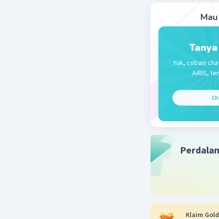
Oleh kare
Mau 
Beri R
Tanya
Yuk, cobain cha
AiRIS, te
Ch
Perdala
Klaim Gold