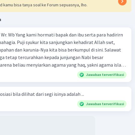
d kamu bisa tanya soal ke Forum sepuasnya, lho.
a
Wr. Wb Yang kami hormati bapak dan ibu serta para hadirirn
ahagia. Puji syukur kita sanjungkan kehadirat Allah swt,
pahan dan karunia-Nya kita bisa berkumpul di sini. Salawat
ga tetap tercurahkan kepada junjungan Nabi besar
rena beliau menyiarkan agama yang haq, yakni agama islam,
i oleh Allah swt. Semoga kita sekalian termasuk ke dalam
Jawaban terverifikasi
erkahi. Amin ya rabbal alamin. Hadirin sekalian yang
 amat penting sekali jiwa sosial untuk diterapkan di
siasi bila dilihat dari segi isinya adalah ...
ga, sanak saudara, bahkan juga di masyarakat luas. Karena
l, maka terjalinlah di antara kita saling tolong-menolong,
Jawaban terverifikasi
 Sehngga orang-orang yang butuh akan pertolongan kita,
t berikut! Puji syukur kita
rat Allah swt, karena dengan limpahan karuniaNya kita bisa
. Kalimat tersebut termasuk …. A. salam pembuka B. ucapan