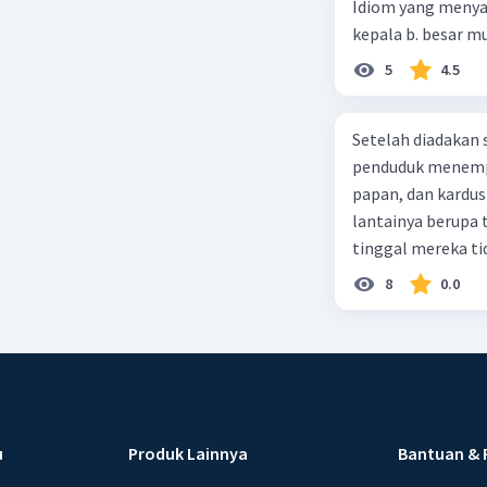
Idiom yang menyatak
(2) E. (5)-(1)-(3)-
5
4.5
Setelah diadakan s
penduduk menempa
papan, dan kardus
lantainya berupa 
tinggal mereka tidak layak 
dalam paragraf ters
8
0.0
u
Produk Lainnya
Bantuan & 