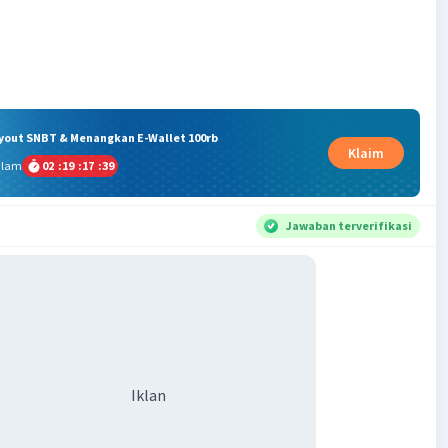
ryout SNBT & Menangkan E-Wallet 100rb
Klaim
alam
02
:
19
:
17
:
38
Jawaban terverifikasi
Iklan