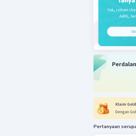
Tanya
Yuk, cobain cha
AiRIS, te
Ch
Perdala
Klaim Gold
Dengan Gol
Pertanyaan serup