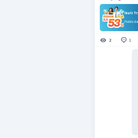
Ikuti T
Habis d
1
2