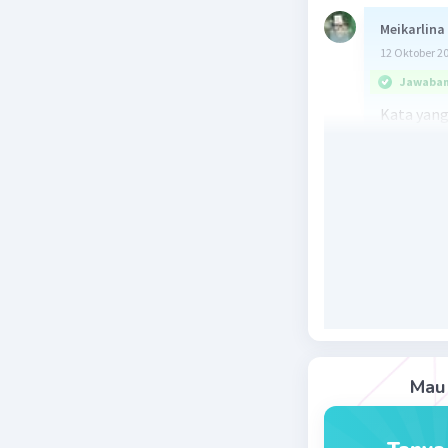
Meikarlina
12 Oktober 2
Jawaban 
Kata yang
"anda" seh
tengah ka
tanda tit
yang anda
katakan ta
Beri R
Mau 