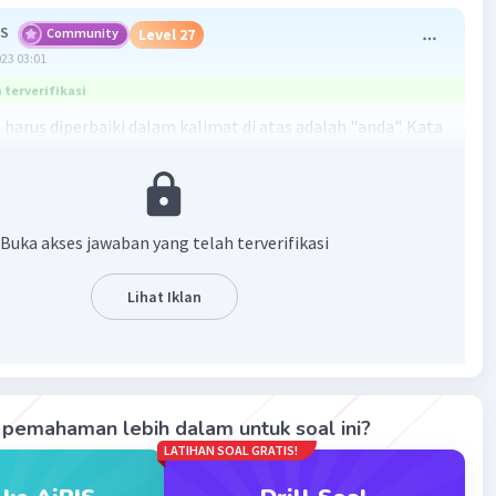
 S
Community
Level 27
023 03:01
terverifikasi
 harus diperbaiki dalam kalimat di atas adalah "anda". Kata
arusnya ditulis dengan huruf kecil "a" karena berada di
limat dan bukan di awal kalimat atau awal kalimat setelah
ik. Oleh karena itu, kalimat yang benar adalah "Pendapat
 katakan tadi salah" diganti menjadi "Pendapat yang Anda
Buka akses jawaban yang telah terverifikasi
di salah".
Lihat Iklan
·
0.0
(
0
)
Balas
ating
pemahaman lebih dalam untuk soal ini?
LATIHAN SOAL GRATIS!