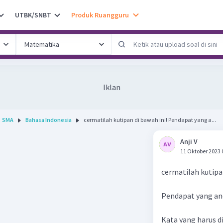
UTBK/SNBT
Produk Ruangguru
Iklan
SMA
Bahasa Indonesia
cermatilah kutipan di bawah ini! Pendapat yang a...
Anji V
11 Oktober 2023 
cermatilah kutipan
Pendapat yang and
Kata yang harus di