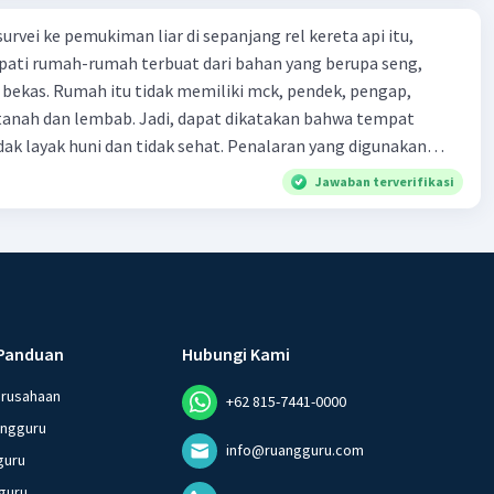
urvei ke pemukiman liar di sepanjang rel kereta api itu,
ti rumah-rumah terbuat dari bahan yang berupa seng,
 bekas. Rumah itu tidak memiliki mck, pendek, pengap,
tanah dan lembab. Jadi, dapat dikatakan bahwa tempat
huni dan tidak sehat. Penalaran yang digunakan
ebut adalah . . . .
Jawaban terverifikasi
Panduan
Hubungi Kami
erusahaan
+62 815-7441-0000
angguru
info@ruangguru.com
guru
guru