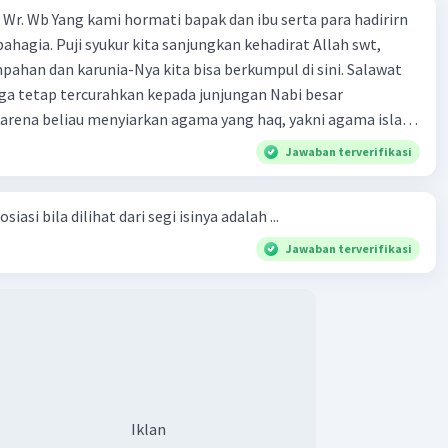
Wr. Wb Yang kami hormati bapak dan ibu serta para hadirirn
ahagia. Puji syukur kita sanjungkan kehadirat Allah swt,
pahan dan karunia-Nya kita bisa berkumpul di sini. Salawat
ga tetap tercurahkan kepada junjungan Nabi besar
rena beliau menyiarkan agama yang haq, yakni agama islam,
i oleh Allah swt. Semoga kita sekalian termasuk ke dalam
Jawaban terverifikasi
erkahi. Amin ya rabbal alamin. Hadirin sekalian yang
 amat penting sekali jiwa sosial untuk diterapkan di
siasi bila dilihat dari segi isinya adalah ...
ga, sanak saudara, bahkan juga di masyarakat luas. Karena
l, maka terjalinlah di antara kita saling tolong-menolong,
Jawaban terverifikasi
 Sehngga orang-orang yang butuh akan pertolongan kita,
t berikut! Puji syukur kita
rat Allah swt, karena dengan limpahan karuniaNya kita bisa
. Kalimat tersebut termasuk …. A. salam pembuka B. ucapan
ngenalan topik D. tema E. judul
Iklan