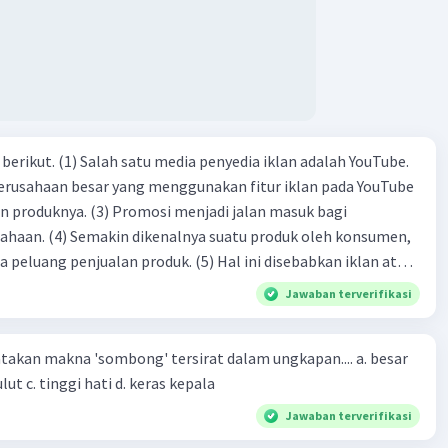
dia iklan adalah YouTube.
 perusahaan besar yang menggunakan fitur iklan pada YouTube
si menjadi jalan masuk bagi
produk oleh konsumen,
jualan produk. (5) Hal ini disebabkan iklan atau
n cara untuk mengenalkan produk perusahaan kepada
Jawaban terverifikasi
-(4)-(1)-
an makna 'sombong' tersirat dalam ungkapan.... a. besar
(4)-(2)
kepala b. besar mulut c. tinggi hati d. keras kepala
Jawaban terverifikasi