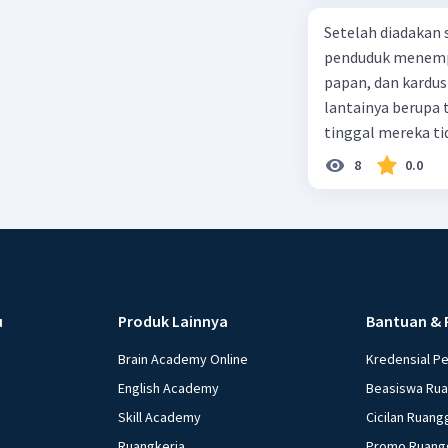
Setelah diadakan s
penduduk menempa
papan, dan kardus
lantainya berupa 
tinggal mereka tidak layak 
dalam paragraf ters
8
0.0
u
Produk Lainnya
Bantuan & 
Brain Academy Online
Kredensial P
English Academy
Beasiswa Ru
Skill Academy
Cicilan Ruang
Ruangkerja
Promo Ruang