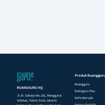
Produk Ruanggur
Ruangguru
RUANGGURU HQ
Roboguru Plus
Jl. Dr. Saharjo No.161, Manggarai
Dafa dan Lulu
Selatan, Tebet, Kota Jakarta
Kursus for Kids