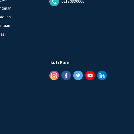
02130930000
ntanan
gaduan
entuan
vasi
Ikuti Kami