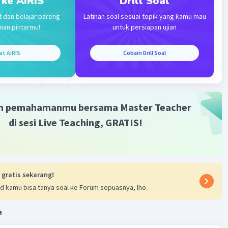
 ke AiRIS
Drill Soal
Iklan
t dan belajar bareng
Latihan soal sesuai topik yang kamu mau
man pintarmu!
untuk persiapan ujian
at AiRIS
Cobain Drill Soal
m pemahamanmu bersama Master Teacher
di sesi Live Teaching, GRATIS!
 gratis sekarang!
d kamu bisa tanya soal ke Forum sepuasnya, lho.
a