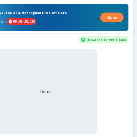
ryout SNBT & Menangkan E-Wallet 100rb
Klaim
alam
00
:
05
:
51
:
29
Jawaban terverifikasi
Iklan