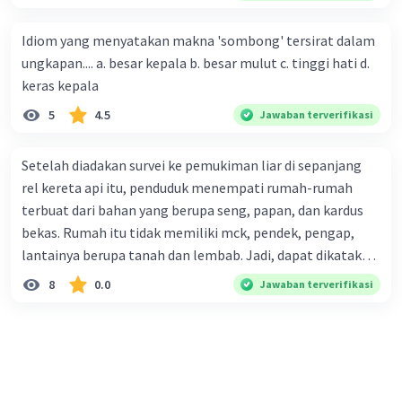
penjualan produk. (5) Hal ini disebabkan iklan atau
promosi merupakan cara untuk mengenalkan produk
Idiom yang menyatakan makna 'sombong' tersirat dalam
perusahaan kepada konsumen. Urutan yang tepat agar
ungkapan.... a. besar kepala b. besar mulut c. tinggi hati d.
menjadi teks eksposisi yang padu adalah .... A. (1)-(2)-(3)-
keras kepala
(4)-(5) B. (2)-(1)-(3)-(4)-(5) C. (3)-(1)-(2)-(5)-(4) D. (3)-(5)-
5
4.5
Jawaban terverifikasi
(4)-(1)-(2) E. (5)-(1)-(3)-(4)-(2)
Setelah diadakan survei ke pemukiman liar di sepanjang
rel kereta api itu, penduduk menempati rumah-rumah
terbuat dari bahan yang berupa seng, papan, dan kardus
bekas. Rumah itu tidak memiliki mck, pendek, pengap,
lantainya berupa tanah dan lembab. Jadi, dapat dikatakan
bahwa tempat tinggal mereka tidak layak huni dan tidak
8
0.0
Jawaban terverifikasi
sehat. Penalaran yang digunakan dalam paragraf tersebut
adalah . . . .