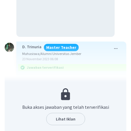
D. Trinuria
Master Teacher
Mahasiswa/Alumni Universitas Jember
23 November 2023 06:08
Jawaban terverifikasi
Jawaban benar adalah C. proses perubahan air
menjadi uap air
Evaporasi
bisa terjadi melalui air (sungai, waduk,
Buka akses jawaban yang telah terverifikasi
dan air laut) dan tanaman. Kata evaporasi artinya
proses perubahan air menjadi uap air
Lihat Iklan