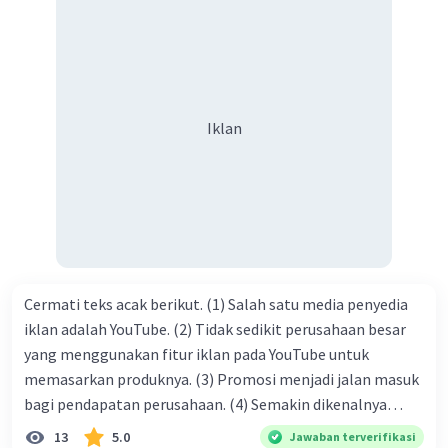
dengan jiwa sosial, maka terjalinlah di antara kita saling
tolong-menolong, dan kasih sayang. Sehngga orang-
orang yang butuh akan pertolongan kita, akan
mendapatkan haq-Nya. Perhatikan kalimat berikut! Puji
syukur kita sanjungkan kehadirat Allah swt, karena dengan
Iklan
limpahan karuniaNya kita bisa berkumpul di sini. Kalimat
tersebut termasuk …. A. salam pembuka B. ucapan terima
kasih C. pengenalan topik D. tema E. judul
Cermati teks acak berikut. (1) Salah satu media penyedia
iklan adalah YouTube. (2) Tidak sedikit perusahaan besar
yang menggunakan fitur iklan pada YouTube untuk
memasarkan produknya. (3) Promosi menjadi jalan masuk
bagi pendapatan perusahaan. (4) Semakin dikenalnya
suatu produk oleh konsumen, semakin besar pula peluang
13
5.0
Jawaban terverifikasi