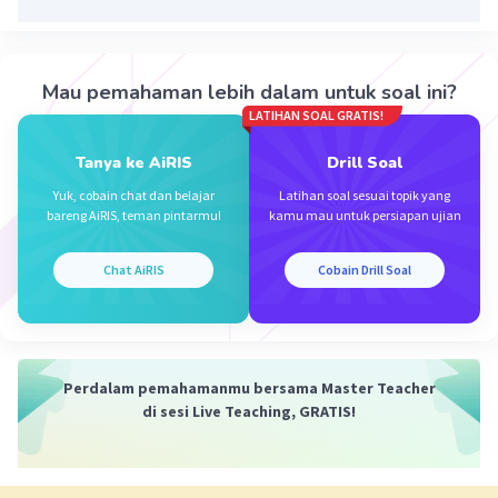
·
5.0
(
1
)
Balas
Beri Rating
Mau pemahaman lebih dalam untuk soal ini?
LATIHAN SOAL GRATIS!
Tanya ke AiRIS
Drill Soal
Yuk, cobain chat dan belajar
Latihan soal sesuai topik yang
bareng AiRIS, teman pintarmu!
kamu mau untuk persiapan ujian
Iklan
Chat AiRIS
Cobain Drill Soal
Perdalam pemahamanmu bersama Master Teacher
di sesi Live Teaching, GRATIS!