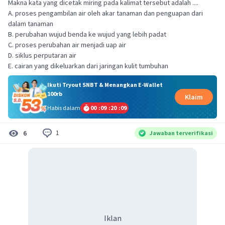
Makna kata yang dicetak miring pada kalimat tersebut adalah ....
A. proses pengambilan air oleh akar tanaman dan penguapan dari
dalam tanaman
B. perubahan wujud benda ke wujud yang lebih padat
C. proses perubahan air menjadi uap air
D. siklus perputaran air
E. cairan yang dikeluarkan dari jaringan kulit tumbuhan
Ikuti Tryout SNBT & Menangkan E-Wallet
100rb
Klaim
Habis dalam
00
:
09
:
20
:
09
1
6
Jawaban terverifikasi
Iklan