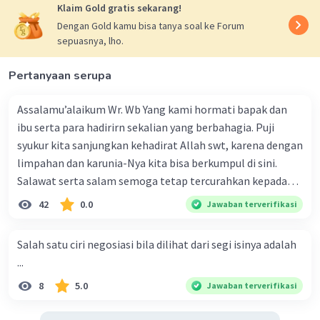
Klaim Gold gratis sekarang!
Dengan Gold kamu bisa tanya soal ke Forum
sepuasnya, lho.
Pertanyaan serupa
Assalamu’alaikum Wr. Wb Yang kami hormati bapak dan
ibu serta para hadirirn sekalian yang berbahagia. Puji
syukur kita sanjungkan kehadirat Allah swt, karena dengan
limpahan dan karunia-Nya kita bisa berkumpul di sini.
Salawat serta salam semoga tetap tercurahkan kepada
junjungan Nabi besar Muhammad saw, karena beliau
42
0.0
Jawaban terverifikasi
menyiarkan agama yang haq, yakni agama islam, agama
yang diridai oleh Allah swt. Semoga kita sekalian termasuk
Salah satu ciri negosiasi bila dilihat dari segi isinya adalah
ke dalam umat-Nya yang diberkahi. Amin ya rabbal alamin.
...
Hadirin sekalian yang berbahagia! Dirasa amat penting
8
5.0
Jawaban terverifikasi
sekali jiwa sosial untuk diterapkan di lingkungan keluarga,
sanak saudara, bahkan juga di masyarakat luas. Karena