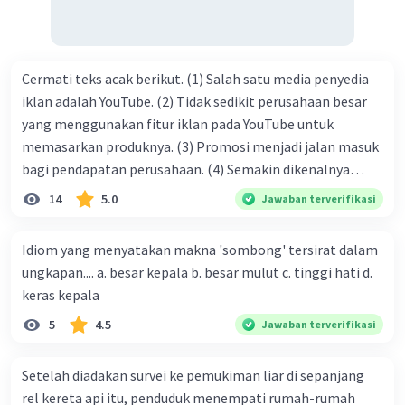
Cermati teks acak berikut. (1) Salah satu media penyedia
iklan adalah YouTube. (2) Tidak sedikit perusahaan besar
yang menggunakan fitur iklan pada YouTube untuk
memasarkan produknya. (3) Promosi menjadi jalan masuk
bagi pendapatan perusahaan. (4) Semakin dikenalnya
suatu produk oleh konsumen, semakin besar pula peluang
14
5.0
Jawaban terverifikasi
penjualan produk. (5) Hal ini disebabkan iklan atau
promosi merupakan cara untuk mengenalkan produk
Idiom yang menyatakan makna 'sombong' tersirat dalam
perusahaan kepada konsumen. Urutan yang tepat agar
ungkapan.... a. besar kepala b. besar mulut c. tinggi hati d.
menjadi teks eksposisi yang padu adalah .... A. (1)-(2)-(3)-
keras kepala
(4)-(5) B. (2)-(1)-(3)-(4)-(5) C. (3)-(1)-(2)-(5)-(4) D. (3)-(5)-
5
4.5
Jawaban terverifikasi
(4)-(1)-(2) E. (5)-(1)-(3)-(4)-(2)
Setelah diadakan survei ke pemukiman liar di sepanjang
rel kereta api itu, penduduk menempati rumah-rumah