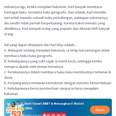
Hebatnya lagi, ketika menjalani hukuman, Karl banyak membaca
berbagai buku. terutama buku geografis. Dari situlah, Karl memiliki
niat untuk menulis sebuah buku petualangan, walaupun sebenarnya
dia sendiri tidak pernah berpetualang. Karena bakat menulis yang
dimilikinya, Karl menjadi orang yang populer dan dikenal oleh banyak
orang.
Hal yang dapat diteladani dari Karl May adalah....
A. Walaupun sedang menjalani hukuman, ia tetap bersemangat untuk
membaca buku-buku geografis.
B. Kehidupannya yang sulit sejak ia masih kecil, sehingga ketika
remaja ia dijauhi oleh teman-temannya.
C. Ketekunannya dalam membaca buku-buku membuatnya terkenal di
dunia
D. Perjuangannya melawan kemiskinan dengan merintis kemerdekaan
E. Kehidupannya berisi penderitaan sampai ia harus menjalani
hukuman.
Ikuti Tryout SNBT & Menangkan E-Wallet
100rb
Klaim
Habis dalam
02
:
02
:
42
:
37