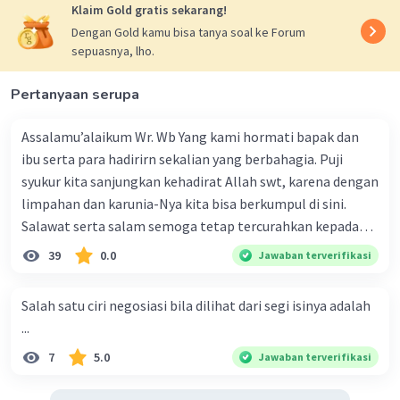
Klaim Gold gratis sekarang!
Dengan Gold kamu bisa tanya soal ke Forum
sepuasnya, lho.
Pertanyaan serupa
Iklan
Assalamu’alaikum Wr. Wb Yang kami hormati bapak dan
ibu serta para hadirirn sekalian yang berbahagia. Puji
syukur kita sanjungkan kehadirat Allah swt, karena dengan
limpahan dan karunia-Nya kita bisa berkumpul di sini.
Salawat serta salam semoga tetap tercurahkan kepada
junjungan Nabi besar Muhammad saw, karena beliau
39
0.0
Jawaban terverifikasi
menyiarkan agama yang haq, yakni agama islam, agama
yang diridai oleh Allah swt. Semoga kita sekalian termasuk
Salah satu ciri negosiasi bila dilihat dari segi isinya adalah
ke dalam umat-Nya yang diberkahi. Amin ya rabbal alamin.
...
Hadirin sekalian yang berbahagia! Dirasa amat penting
7
5.0
Jawaban terverifikasi
sekali jiwa sosial untuk diterapkan di lingkungan keluarga,
sanak saudara, bahkan juga di masyarakat luas. Karena