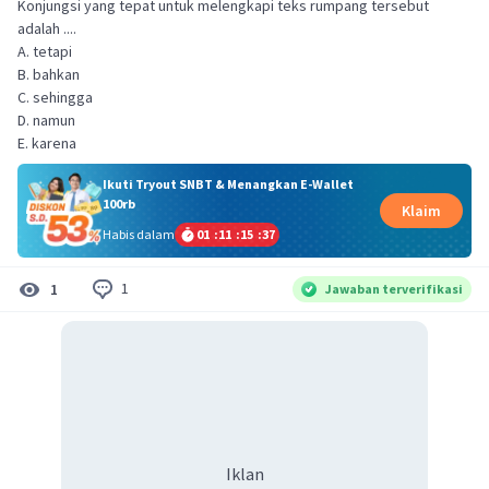
Konjungsi yang tepat untuk melengkapi teks rumpang tersebut
adalah ....
A. tetapi
B. bahkan
C. sehingga
D. namun
E. karena
Ikuti Tryout SNBT & Menangkan E-Wallet
100rb
Klaim
Habis dalam
01
:
11
:
15
:
36
1
1
Jawaban terverifikasi
Iklan