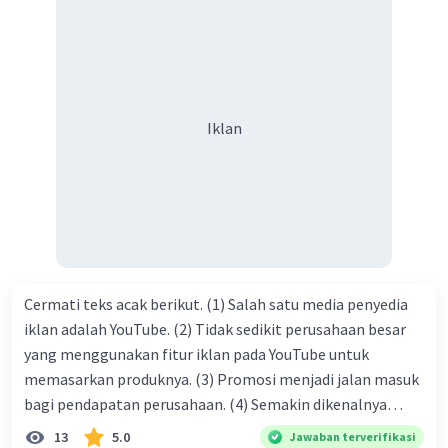
dengan jiwa sosial, maka terjalinlah di antara kita saling
tolong-menolong, dan kasih sayang. Sehngga orang-
orang yang butuh akan pertolongan kita, akan
mendapatkan haq-Nya. Perhatikan kalimat berikut! Puji
syukur kita sanjungkan kehadirat Allah swt, karena dengan
Iklan
limpahan karuniaNya kita bisa berkumpul di sini. Kalimat
tersebut termasuk …. A. salam pembuka B. ucapan terima
kasih C. pengenalan topik D. tema E. judul
Cermati teks acak berikut. (1) Salah satu media penyedia
iklan adalah YouTube. (2) Tidak sedikit perusahaan besar
yang menggunakan fitur iklan pada YouTube untuk
memasarkan produknya. (3) Promosi menjadi jalan masuk
bagi pendapatan perusahaan. (4) Semakin dikenalnya
suatu produk oleh konsumen, semakin besar pula peluang
13
5.0
Jawaban terverifikasi