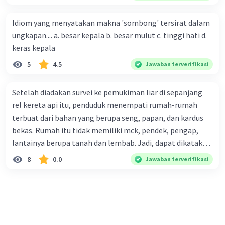
penjualan produk. (5) Hal ini disebabkan iklan atau
promosi merupakan cara untuk mengenalkan produk
Idiom yang menyatakan makna 'sombong' tersirat dalam
perusahaan kepada konsumen. Urutan yang tepat agar
ungkapan.... a. besar kepala b. besar mulut c. tinggi hati d.
menjadi teks eksposisi yang padu adalah .... A. (1)-(2)-(3)-
keras kepala
(4)-(5) B. (2)-(1)-(3)-(4)-(5) C. (3)-(1)-(2)-(5)-(4) D. (3)-(5)-
5
4.5
Jawaban terverifikasi
(4)-(1)-(2) E. (5)-(1)-(3)-(4)-(2)
Setelah diadakan survei ke pemukiman liar di sepanjang
rel kereta api itu, penduduk menempati rumah-rumah
terbuat dari bahan yang berupa seng, papan, dan kardus
bekas. Rumah itu tidak memiliki mck, pendek, pengap,
lantainya berupa tanah dan lembab. Jadi, dapat dikatakan
bahwa tempat tinggal mereka tidak layak huni dan tidak
8
0.0
Jawaban terverifikasi
sehat. Penalaran yang digunakan dalam paragraf tersebut
adalah . . . .