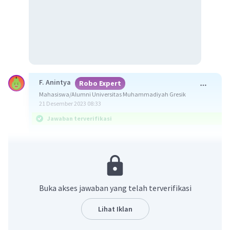
F. Anintya
Robo Expert
Mahasiswa/Alumni Universitas Muhammadiyah Gresik
21 Desember 2023 08:33
Jawaban terverifikasi
Jawaban yang benar adalah (E) karena.
Soal tersebut meminta kita melengkapi bagian
rumpang dari kalimat dengan konjungsi yang
Buka akses jawaban yang telah terverifikasi
tepat.
Lihat Iklan
"Olahraga bagi tubuh dapat diilustrasikan
seperti mesin yang tidak pernah digunakan atau