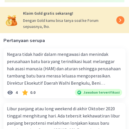
Klaim Gold gratis sekarang!
Dengan Gold kamu bisa tanya soal ke Forum
sepuasnya, lho.
Pertanyaan serupa
Iklan
Negara tidak hadir dalam mengawasi dan menindak
perusahaan batu bara yang terindikasi kuat melanggar
hak asasi manusia (HAM) dan aturan sehingga perusahaan
tambang batu bara merasa leluasa mengoperasikan.
Direktur Eksekutif Daerah Walhi Bengkulu, Beni
Ardiansyah mengemukakan hal tersebut kepada
4
0.0
Jawaban terverifikasi
Mongabay Indonesia. "Kami (Walhi Bengkulu) akan
menggugat negara, dalam hal ini pemerintah daerah,
Libur panjang atau long weekend di akhir Oktober 2020
melalui jalur hukum. lni sangat perlu dilakukan. Tidak
tinggal menghitung hari. Ada tebersit kekhawatiran libur
terlihat itikad pemerintah daerah untuk menghormati,
panjang berpotensi melahirkan lonjakan kasus baru
melindungi termasuk memulihkan hak asasi manusia,