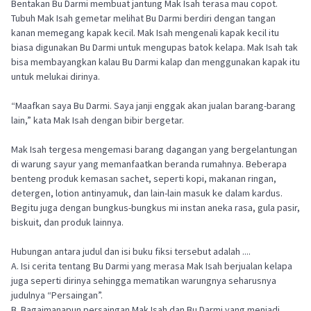
Bentakan Bu Darmi membuat jantung Mak Isah terasa mau copot.
Tubuh Mak Isah gemetar melihat Bu Darmi berdiri dengan tangan
kanan memegang kapak kecil. Mak Isah mengenali kapak kecil itu
biasa digunakan Bu Darmi untuk mengupas batok kelapa. Mak Isah tak
bisa membayangkan kalau Bu Darmi kalap dan menggunakan kapak itu
untuk melukai dirinya.
“Maafkan saya Bu Darmi. Saya janji enggak akan jualan barang-barang
lain,” kata Mak Isah dengan bibir bergetar.
Mak Isah tergesa mengemasi barang dagangan yang bergelantungan
di warung sayur yang memanfaatkan beranda rumahnya. Beberapa
benteng produk kemasan sachet, seperti kopi, makanan ringan,
detergen, lotion antinyamuk, dan lain-lain masuk ke dalam kardus.
Begitu juga dengan bungkus-bungkus mi instan aneka rasa, gula pasir,
biskuit, dan produk lainnya.
Hubungan antara judul dan isi buku fiksi tersebut adalah ....
A. Isi cerita tentang Bu Darmi yang merasa Mak Isah berjualan kelapa
juga seperti dirinya sehingga mematikan warungnya seharusnya
judulnya “Persaingan”.
B. Bagaimanapun persaingan Mak Isah dan Bu Darmi yang menjadi