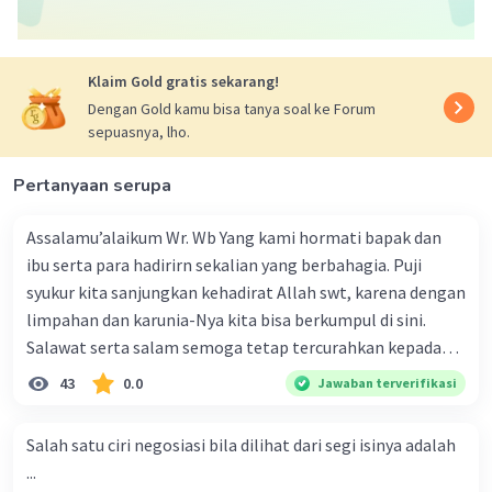
Klaim Gold gratis sekarang!
Dengan Gold kamu bisa tanya soal ke Forum
sepuasnya, lho.
Pertanyaan serupa
Assalamu’alaikum Wr. Wb Yang kami hormati bapak dan
ibu serta para hadirirn sekalian yang berbahagia. Puji
syukur kita sanjungkan kehadirat Allah swt, karena dengan
limpahan dan karunia-Nya kita bisa berkumpul di sini.
Salawat serta salam semoga tetap tercurahkan kepada
junjungan Nabi besar Muhammad saw, karena beliau
43
0.0
Jawaban terverifikasi
menyiarkan agama yang haq, yakni agama islam, agama
yang diridai oleh Allah swt. Semoga kita sekalian termasuk
Salah satu ciri negosiasi bila dilihat dari segi isinya adalah
ke dalam umat-Nya yang diberkahi. Amin ya rabbal alamin.
...
Hadirin sekalian yang berbahagia! Dirasa amat penting