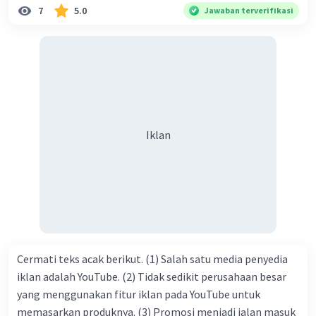
7
5.0
Jawaban terverifikasi
sekali jiwa sosial untuk diterapkan di lingkungan keluarga,
sanak saudara, bahkan juga di masyarakat luas. Karena
dengan jiwa sosial, maka terjalinlah di antara kita saling
tolong-menolong, dan kasih sayang. Sehngga orang-
orang yang butuh akan pertolongan kita, akan
mendapatkan haq-Nya. Perhatikan kalimat berikut! Puji
syukur kita sanjungkan kehadirat Allah swt, karena dengan
Iklan
limpahan karuniaNya kita bisa berkumpul di sini. Kalimat
tersebut termasuk …. A. salam pembuka B. ucapan terima
kasih C. pengenalan topik D. tema E. judul
Cermati teks acak berikut. (1) Salah satu media penyedia
iklan adalah YouTube. (2) Tidak sedikit perusahaan besar
yang menggunakan fitur iklan pada YouTube untuk
memasarkan produknya. (3) Promosi menjadi jalan masuk