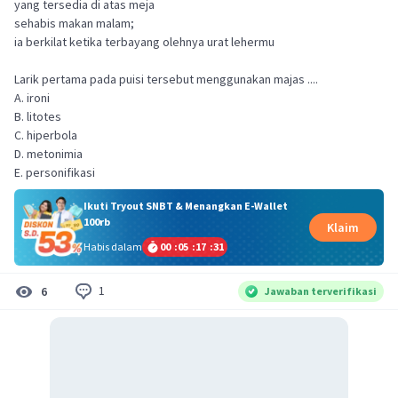
yang tersedia di atas meja
sehabis makan malam;
ia berkilat ketika terbayang olehnya urat lehermu
Larik pertama pada puisi tersebut menggunakan majas ....
A. ironi
B. litotes
C. hiperbola
D. metonimia
E. personifikasi
Ikuti Tryout SNBT & Menangkan E-Wallet
100rb
Klaim
Habis dalam
00
:
05
:
17
:
31
1
6
Jawaban terverifikasi