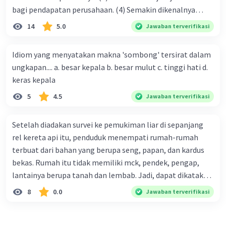
bagi pendapatan perusahaan. (4) Semakin dikenalnya
suatu produk oleh konsumen, semakin besar pula peluang
14
5.0
Jawaban terverifikasi
penjualan produk. (5) Hal ini disebabkan iklan atau
promosi merupakan cara untuk mengenalkan produk
Idiom yang menyatakan makna 'sombong' tersirat dalam
perusahaan kepada konsumen. Urutan yang tepat agar
ungkapan.... a. besar kepala b. besar mulut c. tinggi hati d.
menjadi teks eksposisi yang padu adalah .... A. (1)-(2)-(3)-
keras kepala
(4)-(5) B. (2)-(1)-(3)-(4)-(5) C. (3)-(1)-(2)-(5)-(4) D. (3)-(5)-
5
4.5
Jawaban terverifikasi
(4)-(1)-(2) E. (5)-(1)-(3)-(4)-(2)
Setelah diadakan survei ke pemukiman liar di sepanjang
rel kereta api itu, penduduk menempati rumah-rumah
terbuat dari bahan yang berupa seng, papan, dan kardus
bekas. Rumah itu tidak memiliki mck, pendek, pengap,
lantainya berupa tanah dan lembab. Jadi, dapat dikatakan
bahwa tempat tinggal mereka tidak layak huni dan tidak
8
0.0
Jawaban terverifikasi
sehat. Penalaran yang digunakan dalam paragraf tersebut
adalah . . . .