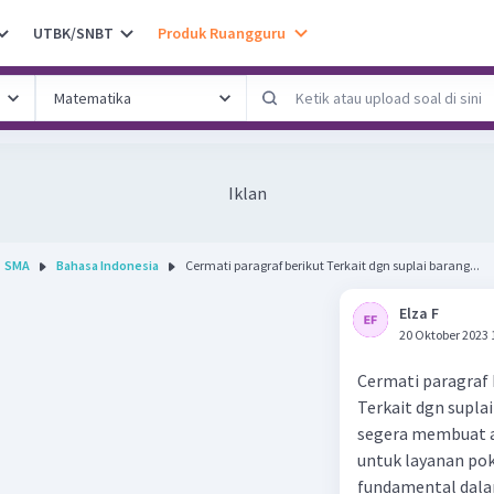
UTBK/SNBT
Produk Ruangguru
Iklan
SMA
Bahasa Indonesia
Cermati paragraf berikut Terkait dgn suplai barang...
Elza F
20 Oktober 2023 
Cermati paragraf 
Terkait dgn supla
segera membuat at
untuk layanan pok
fundamental dalam