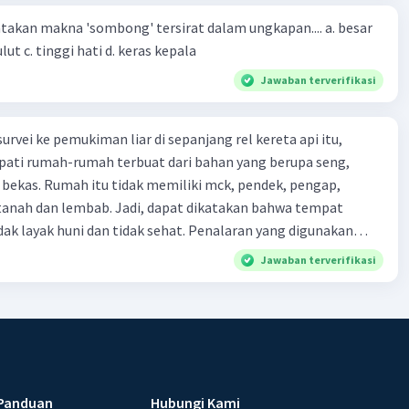
-(4)-(1)-
an makna 'sombong' tersirat dalam ungkapan.... a. besar
(4)-(2)
kepala b. besar mulut c. tinggi hati d. keras kepala
Jawaban terverifikasi
urvei ke pemukiman liar di sepanjang rel kereta api itu,
ti rumah-rumah terbuat dari bahan yang berupa seng,
 bekas. Rumah itu tidak memiliki mck, pendek, pengap,
tanah dan lembab. Jadi, dapat dikatakan bahwa tempat
huni dan tidak sehat. Penalaran yang digunakan
ebut adalah . . . .
Jawaban terverifikasi
Panduan
Hubungi Kami