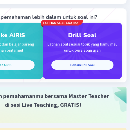
pemahaman lebih dalam untuk soal ini?
LATIHAN SOAL GRATIS!
Iklan
 ke AiRIS
Drill Soal
t dan belajar bareng
Latihan soal sesuai topik yang kamu mau
man pintarmu!
untuk persiapan ujian
at AiRIS
Cobain Drill Soal
m pemahamanmu bersama Master Teacher
di sesi Live Teaching, GRATIS!