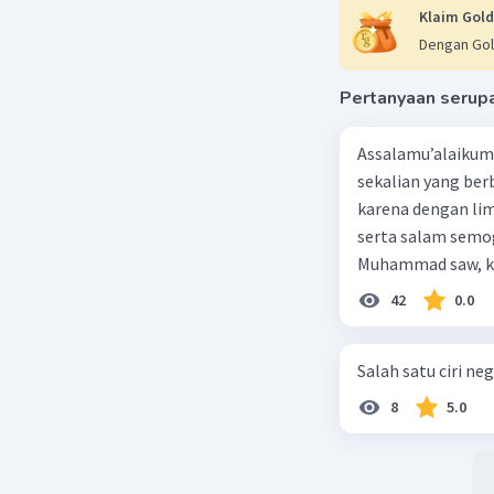
Klaim Gold
Dengan Gol
Pertanyaan serup
Assalamu’alaikum 
sekalian yang berb
karena dengan lim
serta salam semo
Muhammad saw, ka
agama yang dirida
42
0.0
umat-Nya yang dib
berbahagia! Dirasa
Salah satu ciri nego
lingkungan keluar
dengan jiwa sosia
8
5.0
dan kasih sayang.
akan mendapatkan haq-Nya. Perhatikan kalima
sanjungkan kehadi