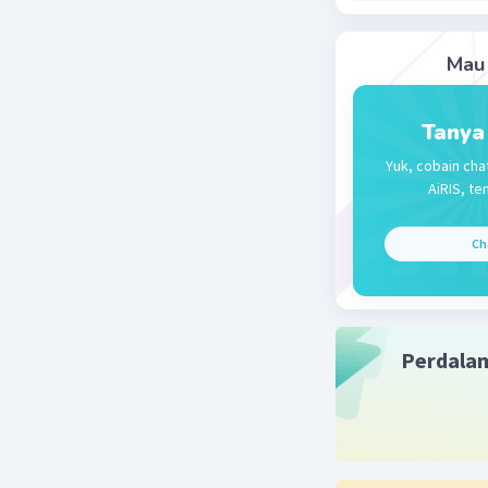
Mau 
Tanya
Yuk, cobain cha
AiRIS, te
Ch
Perdala