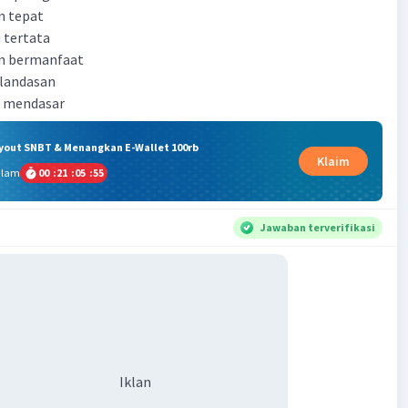
n tepat
 tertata
n bermanfaat
 landasan
n mendasar
ryout SNBT & Menangkan E-Wallet 100rb
Klaim
alam
00
:
21
:
05
:
54
Jawaban terverifikasi
Iklan