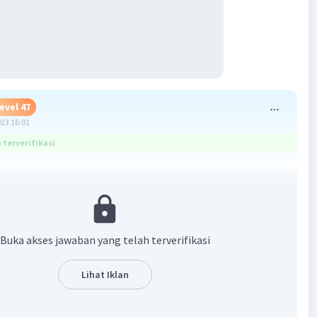
evel 47
023 16:01
terverifikasi
diri berarti "
pembekalan
" dan fundamental berarti
ar"
Jawaban yang tepat ialah
Pembekalan mendasar
an di opsi pilihan dalam pertanyaan tidak ada mungkin yang
ndekati ialah opsi jawaban A. Pembekalan Tepat
Buka akses jawaban yang telah terverifikasi
·
5.0
(
1
)
Balas
ating
Lihat Iklan