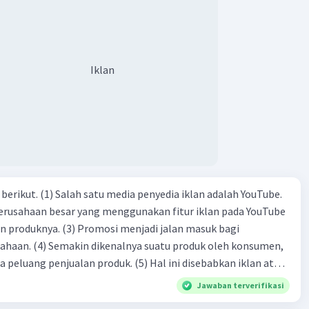
. Kalimat tersebut termasuk …. A. salam pembuka B. ucapan
ngenalan topik D. tema E. judul
Iklan
dia iklan adalah YouTube.
 perusahaan besar yang menggunakan fitur iklan pada YouTube
si menjadi jalan masuk bagi
produk oleh konsumen,
jualan produk. (5) Hal ini disebabkan iklan atau
n cara untuk mengenalkan produk perusahaan kepada
Jawaban terverifikasi