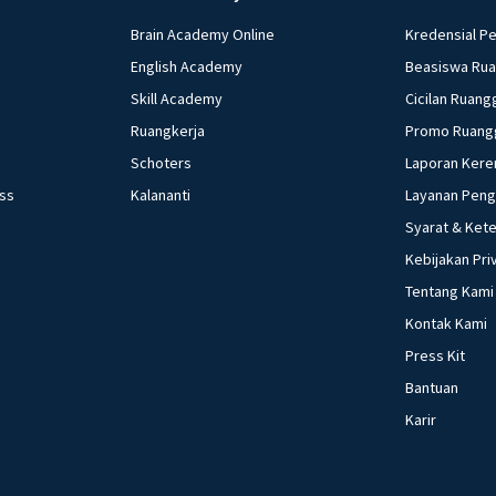
Brain Academy Online
Kredensial P
English Academy
Beasiswa Ru
Skill Academy
Cicilan Ruang
Ruangkerja
Promo Ruang
Schoters
Laporan Kere
ess
Kalananti
Layanan Pen
Syarat & Ket
Kebijakan Pri
Tentang Kami
Kontak Kami
Press Kit
Bantuan
Karir