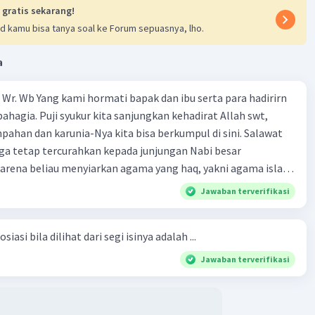
 gratis sekarang!
d kamu bisa tanya soal ke Forum sepuasnya, lho.
a
Wr. Wb Yang kami hormati bapak dan ibu serta para hadirirn
ahagia. Puji syukur kita sanjungkan kehadirat Allah swt,
pahan dan karunia-Nya kita bisa berkumpul di sini. Salawat
ga tetap tercurahkan kepada junjungan Nabi besar
rena beliau menyiarkan agama yang haq, yakni agama islam,
i oleh Allah swt. Semoga kita sekalian termasuk ke dalam
Jawaban terverifikasi
erkahi. Amin ya rabbal alamin. Hadirin sekalian yang
 amat penting sekali jiwa sosial untuk diterapkan di
siasi bila dilihat dari segi isinya adalah ...
ga, sanak saudara, bahkan juga di masyarakat luas. Karena
l, maka terjalinlah di antara kita saling tolong-menolong,
Jawaban terverifikasi
 Sehngga orang-orang yang butuh akan pertolongan kita,
t berikut! Puji syukur kita
rat Allah swt, karena dengan limpahan karuniaNya kita bisa