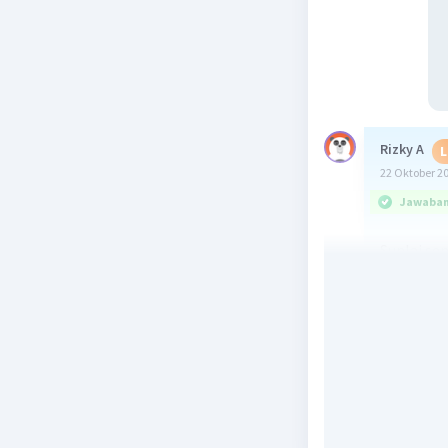
Rizky A
L
22 Oktober 2
Jawaban 
Suplai sen
"
mendas
dikarenak
paling me
Beri R