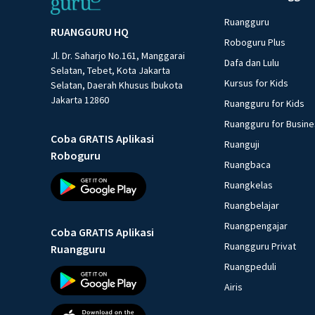
Ruangguru
RUANGGURU HQ
Roboguru Plus
Jl. Dr. Saharjo No.161, Manggarai
Dafa dan Lulu
Selatan, Tebet, Kota Jakarta
Kursus for Kids
Selatan, Daerah Khusus Ibukota
Jakarta 12860
Ruangguru for Kids
Ruangguru for Busin
Coba GRATIS Aplikasi
Ruanguji
Roboguru
Ruangbaca
Ruangkelas
Ruangbelajar
Ruangpengajar
Coba GRATIS Aplikasi
Ruangguru Privat
Ruangguru
Ruangpeduli
Airis