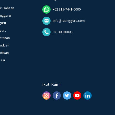
erusahaan
+62 815-7441-0000
angguru
info@ruangguru.com
guru
guru
02130930000
ntanan
gaduan
entuan
vasi
Ikuti Kami