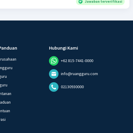
Jawaban terverifikasi
Panduan
Hubungi Kami
erusahaan
+62 815-7441-0000
angguru
info@ruangguru.com
guru
guru
02130930000
ntanan
gaduan
entuan
vasi