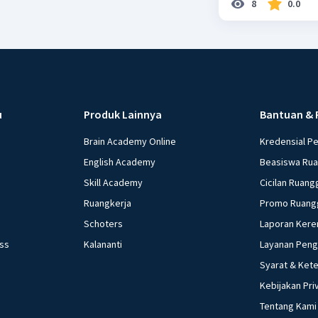
8
0.0
u
Produk Lainnya
Bantuan & 
Brain Academy Online
Kredensial P
English Academy
Beasiswa Ru
Skill Academy
Cicilan Ruang
Ruangkerja
Promo Ruang
Schoters
Laporan Kere
ess
Kalananti
Layanan Pen
Syarat & Ket
Kebijakan Pri
Tentang Kami