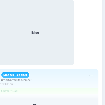
Iklan
Master Teacher
lumni Universitas Jember
2023 08:06
terverifikasi
enar adalah b. Oleh karena itu, remaja harus mendapat