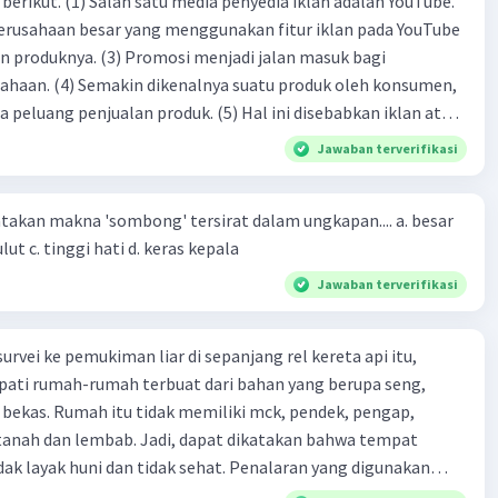
dia iklan adalah YouTube.
 perusahaan besar yang menggunakan fitur iklan pada YouTube
si menjadi jalan masuk bagi
produk oleh konsumen,
jualan produk. (5) Hal ini disebabkan iklan atau
n cara untuk mengenalkan produk perusahaan kepada
Jawaban terverifikasi
-(4)-(1)-
an makna 'sombong' tersirat dalam ungkapan.... a. besar
(4)-(2)
kepala b. besar mulut c. tinggi hati d. keras kepala
Jawaban terverifikasi
urvei ke pemukiman liar di sepanjang rel kereta api itu,
ti rumah-rumah terbuat dari bahan yang berupa seng,
 bekas. Rumah itu tidak memiliki mck, pendek, pengap,
tanah dan lembab. Jadi, dapat dikatakan bahwa tempat
huni dan tidak sehat. Penalaran yang digunakan
ebut adalah . . . .