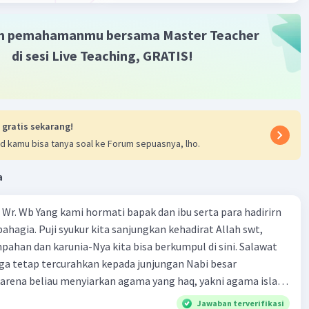
m pemahamanmu bersama Master Teacher
di sesi Live Teaching, GRATIS!
Iklan
 gratis sekarang!
d kamu bisa tanya soal ke Forum sepuasnya, lho.
a
Wr. Wb Yang kami hormati bapak dan ibu serta para hadirirn
ahagia. Puji syukur kita sanjungkan kehadirat Allah swt,
pahan dan karunia-Nya kita bisa berkumpul di sini. Salawat
ga tetap tercurahkan kepada junjungan Nabi besar
rena beliau menyiarkan agama yang haq, yakni agama islam,
i oleh Allah swt. Semoga kita sekalian termasuk ke dalam
Jawaban terverifikasi