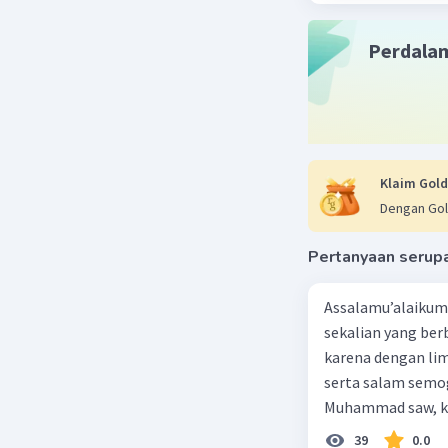
Perdala
Klaim Gold
Dengan Gol
Pertanyaan serup
Assalamu’alaikum 
sekalian yang berb
karena dengan lim
serta salam semo
Muhammad saw, ka
agama yang dirida
39
0.0