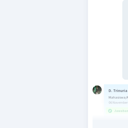
D. Trinuria
Mahasiswa/A
06 November 
Jawaban 
Jawaban b