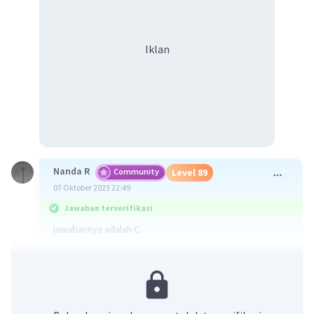
Iklan
Nanda R
Community
Level 89
07 Oktober 2023 22:49
Jawaban terverifikasi
jawabannya adalah C.
karena pembeli dan penjual sepakat dengan harga buku
yaitu Rp55.000,00.
·
0.0
(
0
)
Balas
Beri Rating