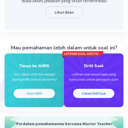
Buka akses jawaban yang telah terverifikasi
Lihat Iklan
Iklan
Mau pemahaman lebih dalam untuk soal ini?
LATIHAN SOAL GRATIS!
Tanya ke AiRIS
Drill Soal
Yuk, cobain chat dan belajar
Latihan soal sesuai topik yang
bareng AiRIS, teman pintarmu!
kamu mau untuk persiapan ujian
Chat AiRIS
Cobain Drill Soal
Perdalam pemahamanmu bersama Master Teacher