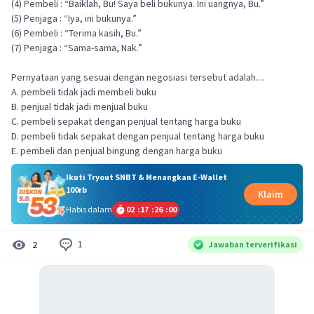
(4) Pembeli : “Baiklah, Bu! Saya beli bukunya. Ini uangnya, Bu.”
(5) Penjaga : “Iya, ini bukunya.”
(6) Pembeli : “Terima kasih, Bu.”
(7) Penjaga : “Sama-sama, Nak.”
Pernyataan yang sesuai dengan negosiasi tersebut adalah....
A. pembeli tidak jadi membeli buku
B. penjual tidak jadi menjual buku
C. pembeli sepakat dengan penjual tentang harga buku
D. pembeli tidak sepakat dengan penjual tentang harga buku
E. pembeli dan penjual bingung dengan harga buku
Ikuti Tryout SNBT & Menangkan E-Wallet
100rb
Klaim
Habis dalam
02
:
17
:
26
:
00
1
2
Jawaban terverifikasi