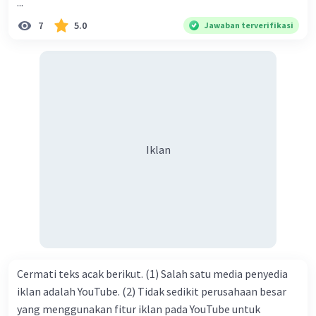
...
Hadirin sekalian yang berbahagia! Dirasa amat penting
7
5.0
Jawaban terverifikasi
sekali jiwa sosial untuk diterapkan di lingkungan keluarga,
sanak saudara, bahkan juga di masyarakat luas. Karena
dengan jiwa sosial, maka terjalinlah di antara kita saling
tolong-menolong, dan kasih sayang. Sehngga orang-
orang yang butuh akan pertolongan kita, akan
mendapatkan haq-Nya. Perhatikan kalimat berikut! Puji
syukur kita sanjungkan kehadirat Allah swt, karena dengan
Iklan
limpahan karuniaNya kita bisa berkumpul di sini. Kalimat
tersebut termasuk …. A. salam pembuka B. ucapan terima
kasih C. pengenalan topik D. tema E. judul
Cermati teks acak berikut. (1) Salah satu media penyedia
iklan adalah YouTube. (2) Tidak sedikit perusahaan besar
yang menggunakan fitur iklan pada YouTube untuk