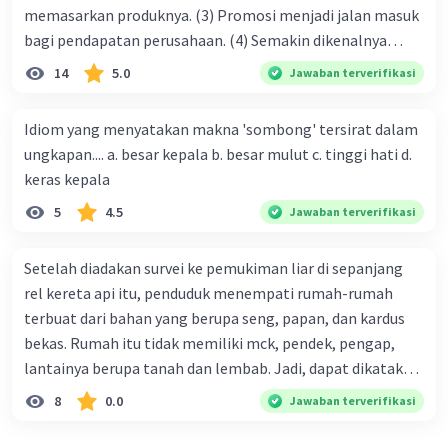
memasarkan produknya. (3) Promosi menjadi jalan masuk
bagi pendapatan perusahaan. (4) Semakin dikenalnya
suatu produk oleh konsumen, semakin besar pula peluang
14
5.0
Jawaban terverifikasi
penjualan produk. (5) Hal ini disebabkan iklan atau
promosi merupakan cara untuk mengenalkan produk
Idiom yang menyatakan makna 'sombong' tersirat dalam
perusahaan kepada konsumen. Urutan yang tepat agar
ungkapan.... a. besar kepala b. besar mulut c. tinggi hati d.
menjadi teks eksposisi yang padu adalah .... A. (1)-(2)-(3)-
keras kepala
(4)-(5) B. (2)-(1)-(3)-(4)-(5) C. (3)-(1)-(2)-(5)-(4) D. (3)-(5)-
5
4.5
Jawaban terverifikasi
(4)-(1)-(2) E. (5)-(1)-(3)-(4)-(2)
Setelah diadakan survei ke pemukiman liar di sepanjang
rel kereta api itu, penduduk menempati rumah-rumah
terbuat dari bahan yang berupa seng, papan, dan kardus
bekas. Rumah itu tidak memiliki mck, pendek, pengap,
lantainya berupa tanah dan lembab. Jadi, dapat dikatakan
bahwa tempat tinggal mereka tidak layak huni dan tidak
8
0.0
Jawaban terverifikasi
sehat. Penalaran yang digunakan dalam paragraf tersebut
adalah . . . .