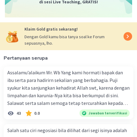
di sesi Live Teaching, GRATIS!
Klaim Gold gratis sekarang!
Dengan Gold kamu bisa tanya soal ke Forum
sepuasnya, lho.
Pertanyaan serupa
Assalamu’alaikum Wr. Wb Yang kami hormati bapak dan
ibu serta para hadirirn sekalian yang berbahagia. Puji
syukur kita sanjungkan kehadirat Allah swt, karena dengan
limpahan dan karunia-Nya kita bisa berkumpul di sini.
Salawat serta salam semoga tetap tercurahkan kepada
junjungan Nabi besar Muhammad saw, karena beliau
43
0.0
Jawaban terverifikasi
menyiarkan agama yang haq, yakni agama islam, agama
yang diridai oleh Allah swt. Semoga kita sekalian termasuk
Salah satu ciri negosiasi bila dilihat dari segi isinya adalah
ke dalam umat-Nya yang diberkahi. Amin ya rabbal alamin.