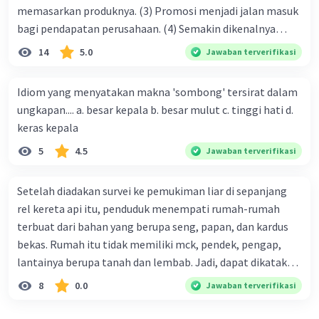
memasarkan produknya. (3) Promosi menjadi jalan masuk
bagi pendapatan perusahaan. (4) Semakin dikenalnya
suatu produk oleh konsumen, semakin besar pula peluang
14
5.0
Jawaban terverifikasi
penjualan produk. (5) Hal ini disebabkan iklan atau
promosi merupakan cara untuk mengenalkan produk
Idiom yang menyatakan makna 'sombong' tersirat dalam
perusahaan kepada konsumen. Urutan yang tepat agar
ungkapan.... a. besar kepala b. besar mulut c. tinggi hati d.
menjadi teks eksposisi yang padu adalah .... A. (1)-(2)-(3)-
keras kepala
(4)-(5) B. (2)-(1)-(3)-(4)-(5) C. (3)-(1)-(2)-(5)-(4) D. (3)-(5)-
5
4.5
Jawaban terverifikasi
(4)-(1)-(2) E. (5)-(1)-(3)-(4)-(2)
Setelah diadakan survei ke pemukiman liar di sepanjang
rel kereta api itu, penduduk menempati rumah-rumah
terbuat dari bahan yang berupa seng, papan, dan kardus
bekas. Rumah itu tidak memiliki mck, pendek, pengap,
lantainya berupa tanah dan lembab. Jadi, dapat dikatakan
bahwa tempat tinggal mereka tidak layak huni dan tidak
8
0.0
Jawaban terverifikasi
sehat. Penalaran yang digunakan dalam paragraf tersebut
adalah . . . .