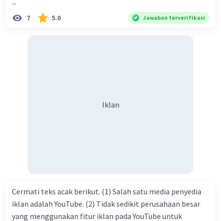
...
Hadirin sekalian yang berbahagia! Dirasa amat penting
7
5.0
Jawaban terverifikasi
sekali jiwa sosial untuk diterapkan di lingkungan keluarga,
sanak saudara, bahkan juga di masyarakat luas. Karena
dengan jiwa sosial, maka terjalinlah di antara kita saling
tolong-menolong, dan kasih sayang. Sehngga orang-
orang yang butuh akan pertolongan kita, akan
mendapatkan haq-Nya. Perhatikan kalimat berikut! Puji
syukur kita sanjungkan kehadirat Allah swt, karena dengan
Iklan
limpahan karuniaNya kita bisa berkumpul di sini. Kalimat
tersebut termasuk …. A. salam pembuka B. ucapan terima
kasih C. pengenalan topik D. tema E. judul
Cermati teks acak berikut. (1) Salah satu media penyedia
iklan adalah YouTube. (2) Tidak sedikit perusahaan besar
yang menggunakan fitur iklan pada YouTube untuk