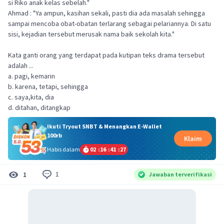
si Riko anak kelas sebelah."
Ahmad : "Ya ampun, kasihan sekali, pasti dia ada masalah sehingga
sampai mencoba obat-obatan terlarang sebagai pelariannya. Di satu
sisi, kejadian tersebut merusak nama baik sekolah kita."
Kata ganti orang yang terdapat pada kutipan teks drama tersebut
adalah ...
a. pagi, kemarin
b. karena, tetapi, sehingga
c. saya,kita, dia
d. ditahan, ditangkap
Ikuti Tryout SNBT & Menangkan E-Wallet
100rb
Klaim
Habis dalam
02
:
16
:
41
:
27
1
1
Jawaban terverifikasi