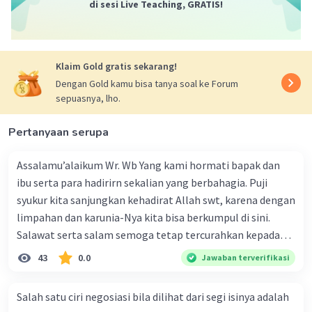
di sesi Live Teaching, GRATIS!
Klaim Gold gratis sekarang!
Dengan Gold kamu bisa tanya soal ke Forum
sepuasnya, lho.
Iklan
Pertanyaan serupa
Assalamu’alaikum Wr. Wb Yang kami hormati bapak dan
ibu serta para hadirirn sekalian yang berbahagia. Puji
syukur kita sanjungkan kehadirat Allah swt, karena dengan
limpahan dan karunia-Nya kita bisa berkumpul di sini.
Salawat serta salam semoga tetap tercurahkan kepada
junjungan Nabi besar Muhammad saw, karena beliau
43
0.0
Jawaban terverifikasi
menyiarkan agama yang haq, yakni agama islam, agama
yang diridai oleh Allah swt. Semoga kita sekalian termasuk
Salah satu ciri negosiasi bila dilihat dari segi isinya adalah
ke dalam umat-Nya yang diberkahi. Amin ya rabbal alamin.