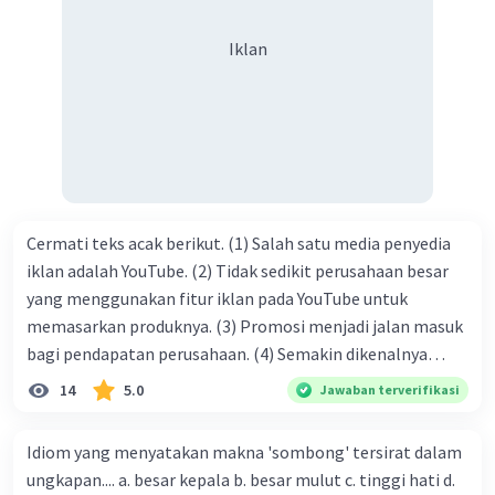
syukur kita sanjungkan kehadirat Allah swt, karena dengan
Iklan
limpahan karuniaNya kita bisa berkumpul di sini. Kalimat
tersebut termasuk …. A. salam pembuka B. ucapan terima
kasih C. pengenalan topik D. tema E. judul
Cermati teks acak berikut. (1) Salah satu media penyedia
iklan adalah YouTube. (2) Tidak sedikit perusahaan besar
yang menggunakan fitur iklan pada YouTube untuk
memasarkan produknya. (3) Promosi menjadi jalan masuk
bagi pendapatan perusahaan. (4) Semakin dikenalnya
suatu produk oleh konsumen, semakin besar pula peluang
14
5.0
Jawaban terverifikasi
penjualan produk. (5) Hal ini disebabkan iklan atau
promosi merupakan cara untuk mengenalkan produk
Idiom yang menyatakan makna 'sombong' tersirat dalam
perusahaan kepada konsumen. Urutan yang tepat agar
ungkapan.... a. besar kepala b. besar mulut c. tinggi hati d.
menjadi teks eksposisi yang padu adalah .... A. (1)-(2)-(3)-