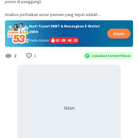
posisi di panggung).
Analisis perbaikan unsur pemain yang tepat adalah ...
Ikuti Tryout SNBT & Menangkan E-Wallet
100rb
Klaim
Habis dalam
02
:
08
:
48
:
31
1
2
Jawaban terverifikasi
Iklan