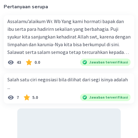
memerankan tokoh.
Pertanyaan serupa
Dengan meningkatkan kualitas akting pada unsur-unsur
Assalamu’alaikum Wr. Wb Yang kami hormati bapak dan
di atas, pemain A dapat memperbaiki penampilannya
ibu serta para hadirirn sekalian yang berbahagia. Puji
dalam memerankan tokoh Adinda dengan lebih baik.
syukur kita sanjungkan kehadirat Allah swt, karena dengan
limpahan dan karunia-Nya kita bisa berkumpul di sini.
·
0.0
(
0
)
Balas
Beri Rating
Salawat serta salam semoga tetap tercurahkan kepada
junjungan Nabi besar Muhammad saw, karena beliau
43
0.0
Jawaban terverifikasi
menyiarkan agama yang haq, yakni agama islam, agama
yang diridai oleh Allah swt. Semoga kita sekalian termasuk
Salah satu ciri negosiasi bila dilihat dari segi isinya adalah
ke dalam umat-Nya yang diberkahi. Amin ya rabbal alamin.
...
Hadirin sekalian yang berbahagia! Dirasa amat penting
7
5.0
Iklan
Jawaban terverifikasi
sekali jiwa sosial untuk diterapkan di lingkungan keluarga,
sanak saudara, bahkan juga di masyarakat luas. Karena
dengan jiwa sosial, maka terjalinlah di antara kita saling
tolong-menolong, dan kasih sayang. Sehngga orang-
orang yang butuh akan pertolongan kita, akan
mendapatkan haq-Nya. Perhatikan kalimat berikut! Puji