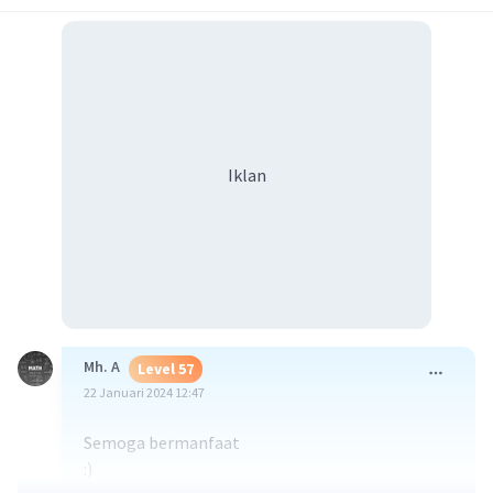
Iklan
Mh. A
Level 57
22 Januari 2024 12:47
Semoga bermanfaat
:)