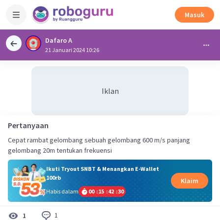
Masuk
Dafaro A
21 Januari 2024 10:26
Iklan
Pertanyaan
Cepat rambat gelombang sebuah gelombang 600 m/s panjang
gelombang 20m tentukan frekuensi
Ikuti Tryout SNBT & Menangkan E-Wallet
100rb
Klaim
Habis dalam
00
:
15
:
42
:
30
1
1