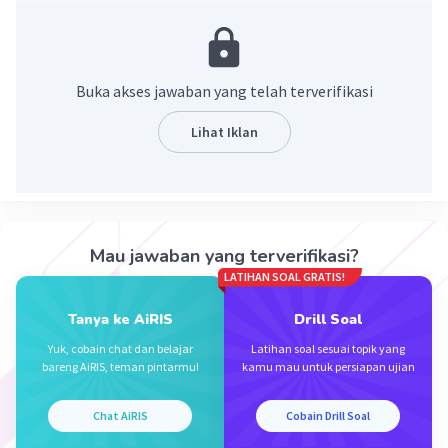
Buka akses jawaban yang telah terverifikasi
Lihat Iklan
·
0.0
(
0
)
Balas
Beri Rating
Mau jawaban yang terverifikasi?
LATIHAN SOAL GRATIS!
Tanya ke AiRIS
Drill Soal
Yuk, cobain chat dan belajar
Latihan soal sesuai topik yang
bareng AiRIS, teman pintarmu!
kamu mau untuk persiapan ujian
Iklan
Chat AiRIS
Cobain Drill Soal