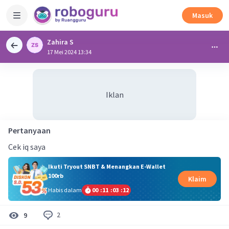
Masuk
Zahira S
17 Mei 2024 13:34
Iklan
Pertanyaan
Cek iq saya
Ikuti Tryout SNBT & Menangkan E-Wallet
100rb
Klaim
Habis dalam
00
:
11
:
03
:
11
2
9