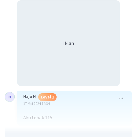
Iklan
Haju H
Level 1
17 Mei 2024 14:34
Aku tebak 115
·
0.0
(
0
)
Balas
Beri Rating