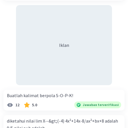
Iklan
Buatlah kalimat berpola S-O-P-K!
12
5.0
Jawaban terverifikasi
diketahui nilai lim X--&gt;(-4) 4x²+14x-8/ax²+bx+8 adalah