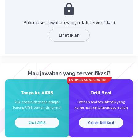
Benhard K
Level 100
17 Mei 2024 14:53
Buka akses jawaban yang telah terverifikasi
Pasti 139
Lihat Iklan
Iklan
·
0.0
(
0
)
Balas
Beri Rating
Mau jawaban yang terverifikasi?
LATIHAN SOAL GRATIS!
Tanya ke AiRIS
Drill Soal
Yuk, cobain chat dan belajar
Latihan soal sesuai topik yang
bareng AiRIS, teman pintarmu!
kamu mau untuk persiapan ujian
Chat AiRIS
Cobain Drill Soal