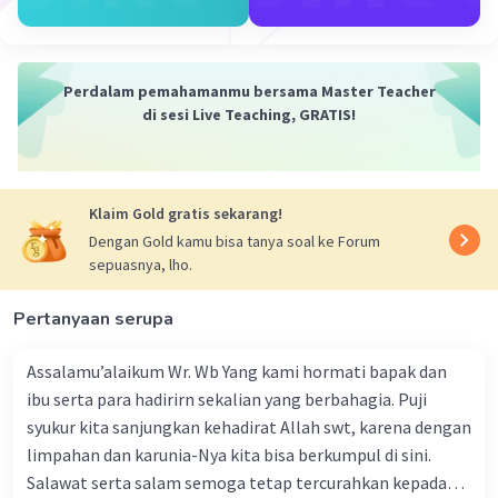
beberapa jalan raya juga tergenang air, yang
mengakibatkan kemacetan lalu lintas yang
signifikan.
Dalam konteks penanggulangan bencana,
Perdalam pemahamanmu bersama Master Teacher
kejadian ini menunjukkan kebutuhan untuk
di sesi Live Teaching, GRATIS!
mengevaluasi kebijakan dan strategi yang telah
diterapkan untuk mengatasi banjir bandang di
Jakarta. Dalam artikel ini, kami akan
Klaim Gold gratis sekarang!
menganalisis kebijakan yang telah diterapkan
dan mengevaluasi efektivitasnya dalam
Dengan Gold kamu bisa tanya soal ke Forum
sepuasnya, lho.
mengurangi dampak bencana pada masyarakat
dan infrastruktur kota.
Pertanyaan serupa
·
0.0
(
0
)
Balas
Beri Rating
Assalamu’alaikum Wr. Wb Yang kami hormati bapak dan
ibu serta para hadirirn sekalian yang berbahagia. Puji
Anisa R
Level 55
syukur kita sanjungkan kehadirat Allah swt, karena dengan
02 Oktober 2023 13:28
limpahan dan karunia-Nya kita bisa berkumpul di sini.
Salawat serta salam semoga tetap tercurahkan kepada
Teks Berita :