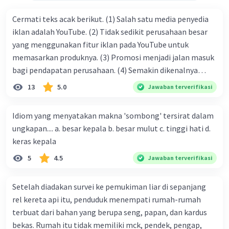
lebih dari 50 gram gula tambahan setiap harinya
memiliki risiko yang signifikan, yakni sebesar
Cermati teks acak berikut. (1) Salah satu media penyedia
30%, lebih tinggi untuk mengalami
iklan adalah YouTube. (2) Tidak sedikit perusahaan besar
perkembangan penyakit jantung."
yang menggunakan fitur iklan pada YouTube untuk
memasarkan produknya. (3) Promosi menjadi jalan masuk
·
4.5
(
2
)
Balas
Beri Rating
bagi pendapatan perusahaan. (4) Semakin dikenalnya
suatu produk oleh konsumen, semakin besar pula peluang
13
5.0
Jawaban terverifikasi
penjualan produk. (5) Hal ini disebabkan iklan atau
promosi merupakan cara untuk mengenalkan produk
Idiom yang menyatakan makna 'sombong' tersirat dalam
perusahaan kepada konsumen. Urutan yang tepat agar
ungkapan.... a. besar kepala b. besar mulut c. tinggi hati d.
menjadi teks eksposisi yang padu adalah .... A. (1)-(2)-(3)-
keras kepala
(4)-(5) B. (2)-(1)-(3)-(4)-(5) C. (3)-(1)-(2)-(5)-(4) D. (3)-(5)-
5
4.5
Jawaban terverifikasi
(4)-(1)-(2) E. (5)-(1)-(3)-(4)-(2)
Setelah diadakan survei ke pemukiman liar di sepanjang
rel kereta api itu, penduduk menempati rumah-rumah
terbuat dari bahan yang berupa seng, papan, dan kardus
bekas. Rumah itu tidak memiliki mck, pendek, pengap,