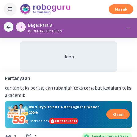
Masuk
Bagaskara B
02 Oktober 2023 09:59
Iklan
Pertanyaan
carilah teks berita, dan rubahlah teks tersebut kedalam teks
akademik
Ikuti Tryout SNBT & Menangkan E-Wallet
100rb
Klaim
Habis dalam
00
:
23
:
02
:
18
2
2
Jawaban terverifikasi