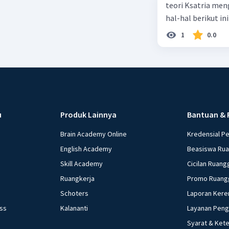
teori Ksatria men
Beri R
hal-hal berikut ini
1
0.0
u
Produk Lainnya
Bantuan & 
Brain Academy Online
Kredensial P
English Academy
Beasiswa Ru
Skill Academy
Cicilan Ruang
Ruangkerja
Promo Ruang
Schoters
Laporan Kere
ess
Kalananti
Layanan Pen
Syarat & Ket