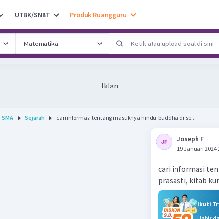
UTBK/SNBT
Produk Ruangguru
Iklan
SMA
Sejarah
cari informasi tentang masuknya hindu-buddha dr se...
Joseph F
19 Januari 2024 
cari informasi ten
prasasti, kitab k
Ikuti T
Habis d