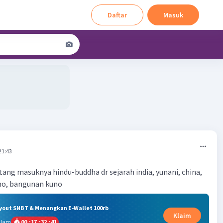
Daftar
Masuk
21:43
tang masuknya hindu-buddha dr sejarah india, yunani, china,
uno, bangunan kuno
ryout SNBT & Menangkan E-Wallet 100rb
Klaim
alam
00
:
17
:
32
:
41