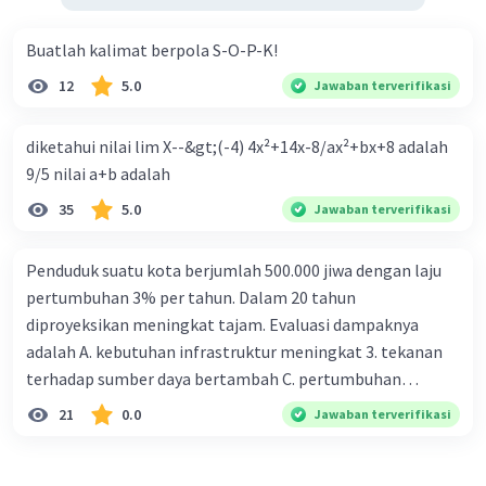
Buatlah kalimat berpola S-O-P-K!
12
5.0
Jawaban terverifikasi
diketahui nilai lim X--&gt;(-4) 4x²+14x-8/ax²+bx+8 adalah
9/5 nilai a+b adalah
35
5.0
Jawaban terverifikasi
Penduduk suatu kota berjumlah 500.000 jiwa dengan laju
pertumbuhan 3% per tahun. Dalam 20 tahun
diproyeksikan meningkat tajam. Evaluasi dampaknya
adalah A. kebutuhan infrastruktur meningkat 3. tekanan
terhadap sumber daya bertambah C. pertumbuhan
eksponensial berdampak jangka panjang D. tidak
21
0.0
Jawaban terverifikasi
memengaruhi tata ruang E. proyeksi penduduk penting
untuk perencanaan