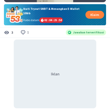
Ikuti Tryout SNBT & Menangkan E-Wallet
100rb
Klaim
Habis dalam
02
:
04
:
25
:
57
1
3
Jawaban terverifikasi
Iklan