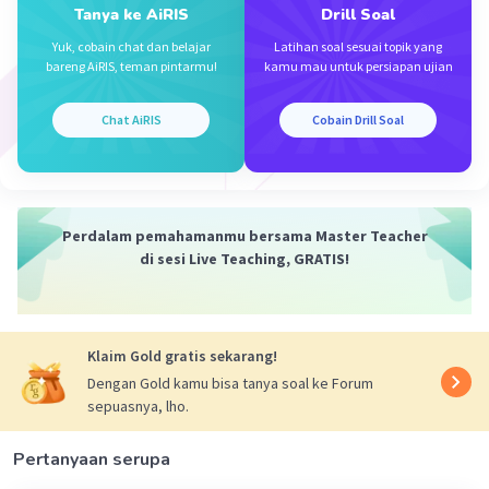
Tanya ke AiRIS
Drill Soal
JAWABAN : C
Yuk, cobain chat dan belajar
Latihan soal sesuai topik yang
bareng AiRIS, teman pintarmu!
kamu mau untuk persiapan ujian
·
5.0
(
1
)
Balas
Beri Rating
Chat AiRIS
Cobain Drill Soal
Perdalam pemahamanmu bersama Master Teacher
di sesi Live Teaching, GRATIS!
Iklan
Klaim Gold gratis sekarang!
Dengan Gold kamu bisa tanya soal ke Forum
sepuasnya, lho.
Pertanyaan serupa