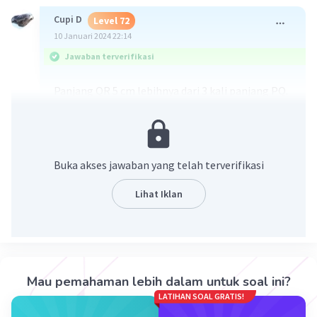
Cupi D
Level 72
10 Januari 2024 22:14
Jawaban terverifikasi
Panjang QR 5 cm lebihnya dari 3 kali panjang PQ.
QR = 3PQ + 5
Panjang PR = 53 cm
PR = PQ + QR
Buka akses jawaban yang telah terverifikasi
53 = PQ + QR
53 = PQ + (3PQ + 5)
Lihat Iklan
53 = 4 PQ + 5
53 - 5 = 4 PQ
48 = 4 PQ
PQ = 12 cm
Mau pemahaman lebih dalam untuk soal ini?
Sehingga didapat bahwa panjang PQ adalah 12
LATIHAN SOAL GRATIS!
cm.