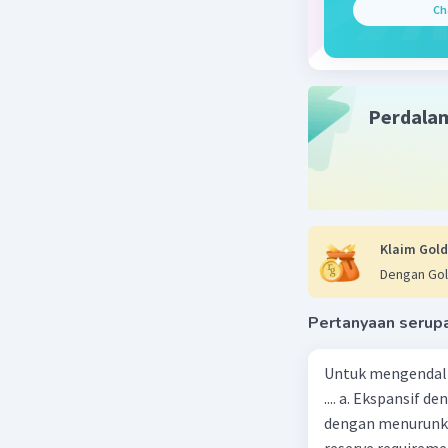
Ch
Beri R
Sumber W
17 Januari 2
Perdala
Jawaban 
Cara men
Dibaka
Klaim Gold
Dipuku
Dengan Gol
Dialiri
Salam
Pertanyaan serup
Beri R
Untuk mengendali
.... a. Ekspansif 
dengan menurunka
reserve requireme