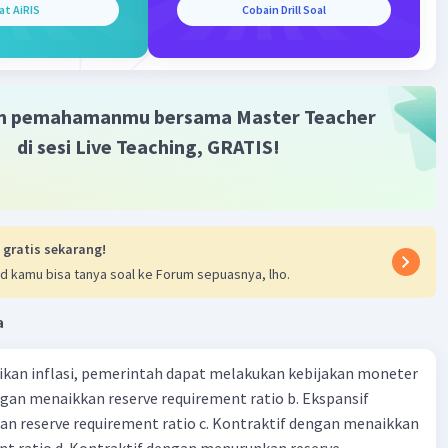
at AiRIS
Cobain Drill Soal
·
0.0
(
0
)
Balas
ating
Community
Level 72
024 01:54
m pemahamanmu bersama Master Teacher
terverifikasi
di sesi Live Teaching, GRATIS!
ghilangkan kemagnetan :
Iklan
r
 gratis sekarang!
l atau dijatuhkan
d kamu bisa tanya soal ke Forum sepuasnya, lho.
 arus bolak-balik (AC)
 dalam penyimpanan
a
·
0.0
(
0
)
Balas
ating
kan inflasi, pemerintah dapat melakukan kebijakan moneter
dengan menaikkan reserve requirement ratio b. Ekspansif
n reserve requirement ratio c. Kontraktif dengan menaikkan
nt ratio d. Kontraktif dengan menurunkan reserve