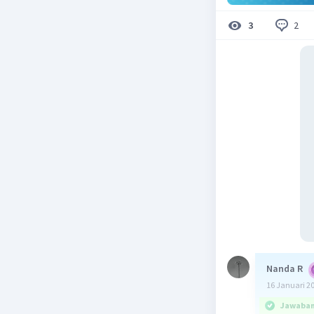
2
3
Nanda R
16 Januari 2
Jawaban 