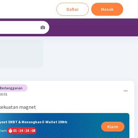
Daftar
Masuk
Berlangganan
16:01
 kekuatan magnet
ryout SNBT & Menangkan E-Wallet 100rb
Klaim
alam
01
:
14
:
18
:
07