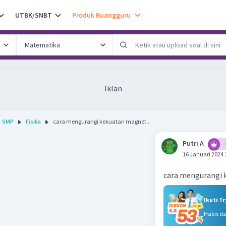
UTBK/SNBT
Produk Ruangguru
Iklan
SMP
Fisika
cara mengurangi kekuatan magnet...
Putri A
16 Januari 2024 
cara mengurangi
Ikuti T
Habis d