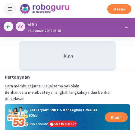
Masuk
Alfi Y
17 Januari 2024 07:48
Iklan
Pertanyaan
Cara membuat jurnal visual tema sekolah!
Berikan cara membuat nya, langkah langkahnya dan berikan
penjelasan
Ikuti Tryout SNBT & Menangkan E-Wallet
100rb
Klaim
Habis dalam
00
:
10
:
06
:
07