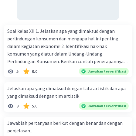
Soal kelas XII 1. Jelaskan apa yang dimaksud dengan
perlindungan konsumen dan mengapa hal ini penting
dalam kegiatan ekonomi! 2. Identifikasi hak-hak
konsumen yang diatur dalam Undang-Undang
Perlindungan Konsumen. Berikan contoh penerapannya
dalam kehidupan sehari-hari! 3. Apa saja kewajiban
5
0.0
Jawaban terverifikasi
produsen dalam melindungi konsumen? Jelaskan dampak
yang mungkin terjadi jika produsen mengabaikan
Jelaskan apa yang dimaksud dengan tata artistik dan apa
kewajiban ini! 4. Bagaimana peran pemerintah dalam
yang dimaksud dengan tim artistik
menjamin perlindungan konsumen? Berikan contoh
9
5.0
Jawaban terverifikasi
kebijakan yang diterapkan untuk melindungi hak
konsumen! 5. Jelaskan cara-cara yang dapat dilakukan
oleh konsumen untuk melindungi diri mereka dari produk
Jawablah pertanyaan berikut dengan benar dan dengan
yang tidak sesuai standar! 6. Mengapa kesadaran akan hak
penjelasan..