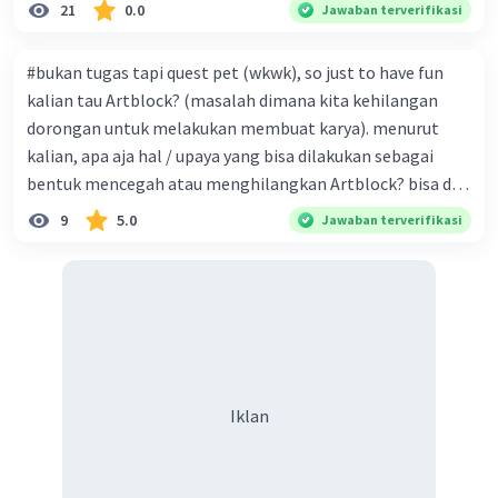
21
0.0
Jawaban terverifikasi
#bukan tugas tapi quest pet (wkwk), so just to have fun
kalian tau Artblock? (masalah dimana kita kehilangan
Iklan
dorongan untuk melakukan membuat karya). menurut
kalian, apa aja hal / upaya yang bisa dilakukan sebagai
bentuk mencegah atau menghilangkan Artblock? bisa dari
yang simpel dan mudah, atau ke cara yang mungkin lebih
9
5.0
Jawaban terverifikasi
efektif untuk mendatangkan dorongan dan
menghilangkan Artblock. (karena sy lagi artblock, jadi y
gitu lah) you're welcome for the golds.
Iklan