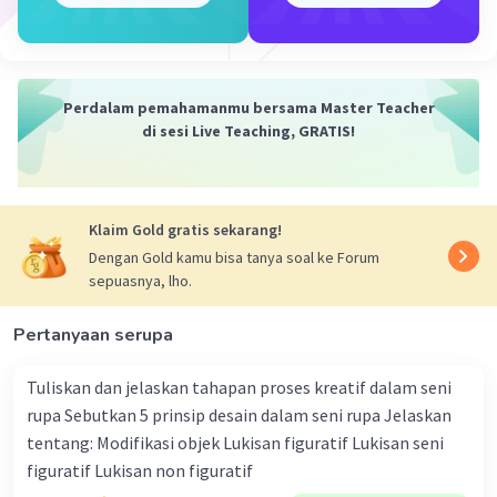
proses kreatif dalam penyusunan visual.
Pembahasan
: Sajikan hasil dari kajian
literatur dan temuan yang mendukung
tema jurnal visual. Jelaskan pula
Perdalam pemahamanmu bersama Master Teacher
bagaimana penerapan media visual dapat
di sesi Live Teaching, GRATIS!
meningkatkan minat belajar siswa.
Kesimpulan
: Sajikan kesimpulan dari hasil
kajian literatur dan pembahasan yang
telah disajikan. Jelaskan implikasi dari
Klaim Gold gratis sekarang!
jurnal visual tema sekolah yang telah
Dengan Gold kamu bisa tanya soal ke Forum
dibuat.
sepuasnya, lho.
Daftar Pustaka
: Sertakan daftar pustaka
yang menjadi rujukan dalam pembuatan
Pertanyaan serupa
jurnal visual.
Tuliskan dan jelaskan tahapan proses kreatif dalam seni
rupa Sebutkan 5 prinsip desain dalam seni rupa Jelaskan
·
0.0
(
0
)
Balas
Beri Rating
tentang: Modifikasi objek Lukisan figuratif Lukisan seni
figuratif Lukisan non figuratif