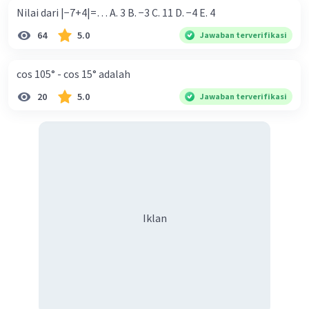
Nilai dari |−7+4|=… A. 3 B. −3 C. 11 D. −4 E. 4
64
5.0
Jawaban terverifikasi
cos 105° - cos 15° adalah
20
5.0
Jawaban terverifikasi
Iklan