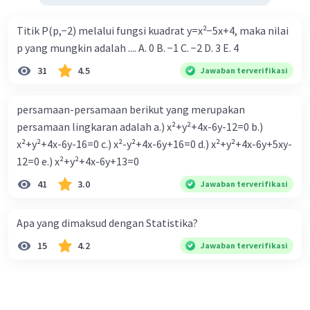
Titik P(p,−2) melalui fungsi kuadrat y=x²−5x+4, maka nilai
p yang mungkin adalah .... A. 0 B. −1 C. −2 D. 3 E. 4
31
4.5
Jawaban terverifikasi
persamaan-persamaan berikut yang merupakan
persamaan lingkaran adalah a.) x²+y²+4x-6y-12=0 b.)
x²+y²+4x-6y-16=0 c.) x²-y²+4x-6y+16=0 d.) x²+y²+4x-6y+5xy-
12=0 e.) x²+y²+4x-6y+13=0
41
3.0
Jawaban terverifikasi
Apa yang dimaksud dengan Statistika?
15
4.2
Jawaban terverifikasi