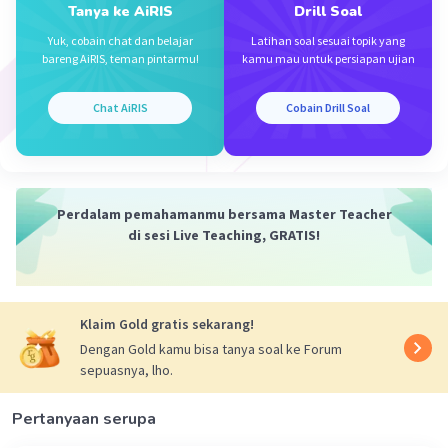
i = 1.2A
Tanya ke AiRIS
Drill Soal
Yuk, cobain chat dan belajar
Latihan soal sesuai topik yang
·
0.0
(
0
)
Balas
Beri Rating
bareng AiRIS, teman pintarmu!
kamu mau untuk persiapan ujian
Chat AiRIS
Cobain Drill Soal
Perdalam pemahamanmu bersama Master Teacher
Iklan
di sesi Live Teaching, GRATIS!
Klaim Gold gratis sekarang!
Dengan Gold kamu bisa tanya soal ke Forum
sepuasnya, lho.
Pertanyaan serupa