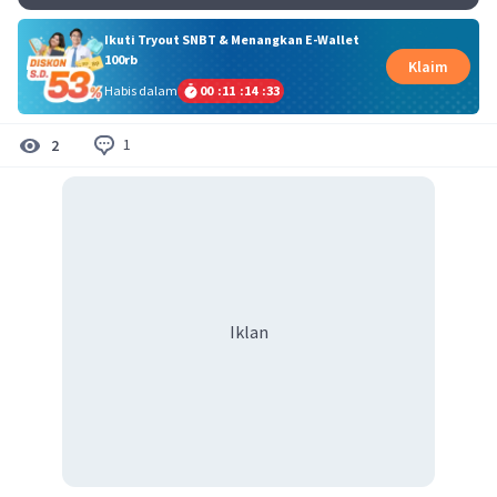
Ikuti Tryout SNBT & Menangkan E-Wallet
100rb
Klaim
Habis dalam
00
:
11
:
14
:
33
1
2
Iklan