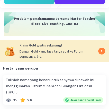
konsep stoikiometri reaksi.
- Perbandingan mol sebanding dengan perbandingan
koefisien.
- Kemolaran menyatakan jumlah zat terlarut (mol) dalam
Perdalam pemahamanmu bersama Master Teacher
1 liter larutan.
di sesi Live Teaching, GRATIS!
M = n/V
n = M.V
dimana:
M = kemolaran (M)
Klaim Gold gratis sekarang!
n = jumlah zat (mol)
Dengan Gold kamu bisa tanya soal ke Forum
V = volume (mL, L)
sepuasnya, lho.
nNa2CO3 = M.V
Pertanyaan serupa
= 0,150 M × 50 mL
= 7,5 mmol
Persamaan reaksi setara:
Tulislah nama yang benar untuk senyawa di bawah ini
CaCl2 + Na2CO3 ---> CaCO3 + 2NaCl
menggunakan Sistem Yunani dan Bilangan Oksidasi!
(j)PCI5
nCaCl2 = (koefisien CaCl2/koefisien Na2CO3) × nNa2CO3
= (1/1) × 7,5 mmol
35
5.0
Jawaban terverifikasi
= 7,5 mmol