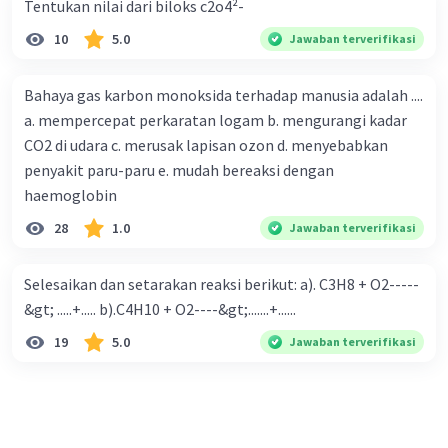
Tentukan nilai dari biloks c2o4²-
10
5.0
Jawaban terverifikasi
Bahaya gas karbon monoksida terhadap manusia adalah ....
a. mempercepat perkaratan logam b. mengurangi kadar
CO2 di udara c. merusak lapisan ozon d. menyebabkan
penyakit paru-paru e. mudah bereaksi dengan
haemoglobin
28
1.0
Jawaban terverifikasi
Selesaikan dan setarakan reaksi berikut: a). C3H8 + O2-----
&gt; .....+..... b).C4H10 + O2----&gt;.......+......
19
5.0
Jawaban terverifikasi