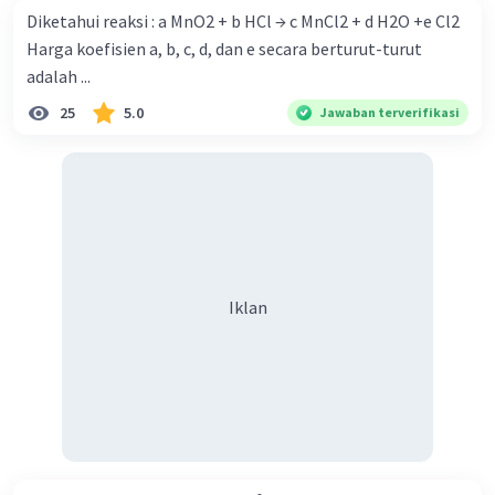
Diketahui reaksi : a MnO2 + b HCl → c MnCl2 + d H2O +e Cl2
M CaCl2 = n/V
Harga koefisien a, b, c, d, dan e secara berturut-turut
Volume CaCl2 = n/V
= 7,5 mmol/0,25 M
adalah ...
= 30 mL
25
5.0
Jawaban terverifikasi
Jadi, volume larutan CaCl2 sebanyak 30 mL.
·
4.0
(
1
)
Balas
Beri Rating
Iklan