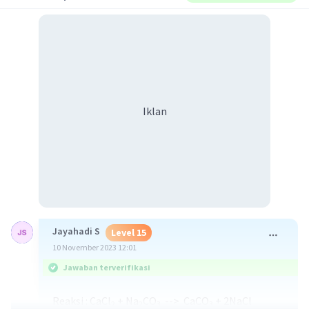
Iklan
Jayahadi S
Level 15
10 November 2023 12:01
Jawaban terverifikasi
Reaksi : CaCl
+ Na
CO
--> CaCO
+ 2NaCl
2
2
3
3