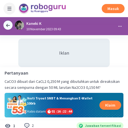
Masuk
Kaneki K
10 November 2023 09:43
Iklan
Pertanyaan
CaCO3 dibuat dari CaCL2 0,250 M yang dibutuhkan untuk direaksikan
secara sempurna dengan 50 ML larutan Na2CO3 0,150 M?
Ikuti Tryout SNBT & Menangkan E-Wallet
100rb
Klaim
Habis dalam
01
:
16
:
22
:
43
2
1
Jawaban terverifikasi