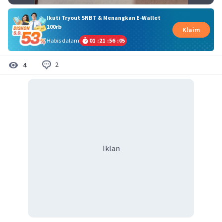
Ikuti Tryout SNBT & Menangkan E-Wallet
100rb
Klaim
Habis dalam
01
:
21
:
56
:
04
2
4
Iklan