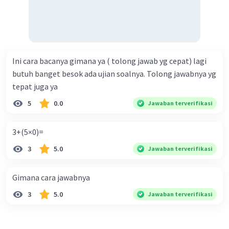
Ini cara bacanya gimana ya ( tolong jawab yg cepat) lagi
butuh banget besok ada ujian soalnya. Tolong jawabnya yg
tepat juga ya
5
0.0
Jawaban terverifikasi
3+(5×0)=
3
5.0
Jawaban terverifikasi
Gimana cara jawabnya
3
5.0
Jawaban terverifikasi