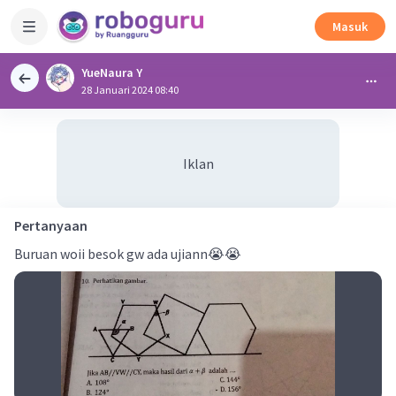
Masuk
YueNaura Y
28 Januari 2024 08:40
Iklan
Pertanyaan
Buruan woii besok gw ada ujiann😭😭