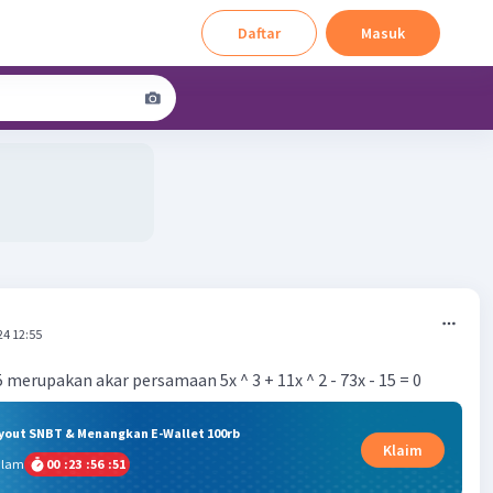
Daftar
Masuk
24 12:55
merupakan akar persamaan 5x ^ 3 + 11x ^ 2 - 73x - 15 = 0
ryout SNBT & Menangkan E-Wallet 100rb
Klaim
alam
00
:
23
:
56
:
50