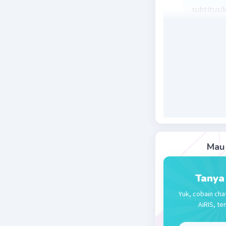
subtitusi
5.(-5)³+11
-625 +27
0
karena has
merupakan
Beri R
Gesy
09 Se
566
Mau 
Tanya
E. Nur
Ma
Yuk, cobain cha
06 September
AiRIS, te
Jawaban 