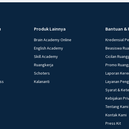
Akibat yang ditimb
kebijakan moneter
tetap b. Output b
naik d. Output tur
u
Produk Lainnya
Bantuan & 
bawah ini yang ti
Brain Academy Online
Kredensial P
pengaturan jumlah 
English Academy
Beasiswa Ru
moneter ekspansif
Skill Academy
Cicilan Ruang
Market Operation)
Policy)/ Tight Mon
Ruangkerja
Promo Ruang
Meningkatkan jumlah barang di
Schoters
Laporan Kere
dolar mengalami 
ess
Kalananti
Layanan Pen
barang impor men
Syarat & Ket
Bank Indonesia ad
Kebijakan Pri
membayar utang b.
Tentang Kami
Membeli surat ber
bank umum untuk
Kontak Kami
dan pinjaman Ketika kebutuhan kedelai meningkat dan petani gagal panen
Press Kit