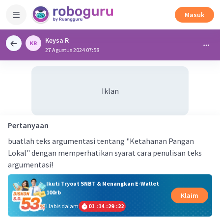
Masuk
Keysa R
27 Agustus 2024 07:58
Iklan
Pertanyaan
buatlah teks argumentasi tentang "Ketahanan Pangan
Lokal" dengan memperhatikan syarat cara penulisan teks
argumentasi!
Ikuti Tryout SNBT & Menangkan E-Wallet
100rb
Klaim
Habis dalam
01
:
14
:
29
:
22