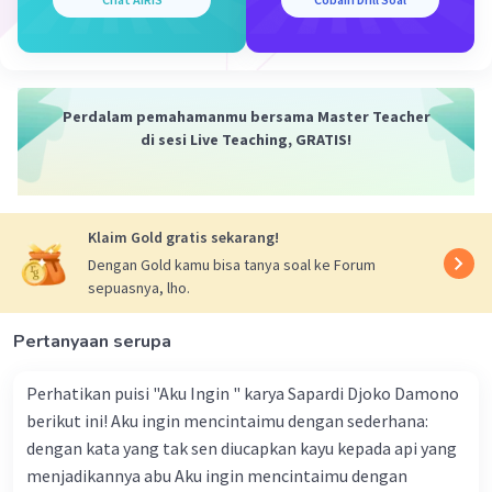
risiko tinggi terhadap ketahanan pangan,
terutama ketika terjadi gangguan global seperti
krisis pangan atau fluktuasi harga di pasar
internasional. Dengan memperkuat produksi
pangan lokal, kita dapat memastikan
Perdalam pemahamanmu bersama Master Teacher
ketersediaan pangan yang lebih stabil dan
di sesi Live Teaching, GRATIS!
terjangkau bagi masyarakat.
Kedua, ketahanan pangan lokal berperan
penting dalam melestarikan keanekaragaman
Klaim Gold gratis sekarang!
hayati. Setiap daerah di Indonesia memiliki
potensi sumber daya alam yang unik, termasuk
Dengan Gold kamu bisa tanya soal ke Forum
sepuasnya, lho.
berbagai jenis tanaman pangan lokal yang tidak
ditemukan di tempat lain. Dengan
Pertanyaan serupa
memanfaatkan dan melestarikan tanaman
lokal, kita tidak hanya menjaga keanekaragaman
Perhatikan puisi "Aku Ingin " karya Sapardi Djoko Damono
hayati, tetapi juga membuka peluang untuk
berikut ini! Aku ingin mencintaimu dengan sederhana:
menciptakan produk pangan khas yang dapat
dengan kata yang tak sen diucapkan kayu kepada api yang
bersaing di pasar nasional dan internasional.
menjadikannya abu Aku ingin mencintaimu dengan
Ketiga, memperkuat ketahanan pangan lokal