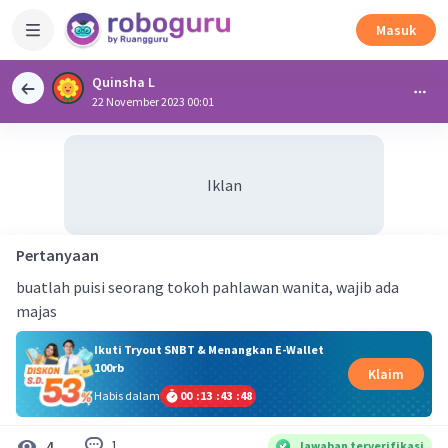
Masuk
Quinsha L
22 November 2023 00:01
Iklan
Pertanyaan
buatlah puisi seorang tokoh pahlawan wanita, wajib ada
majas
Ikuti Tryout SNBT & Menangkan E-Wallet
100rb
Klaim
Habis dalam
00
:
13
:
43
:
47
1
4
Jawaban terverifikasi