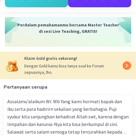
Engkaulah sinar dalam kegelapan,
Menerangi jalan dengan penuh dedikasi.
Dalam setiap langkahmu, terukir kisah,
Perdalam pemahamanmu bersama Master Teacher
Pahlawan wanita yang tak kenal lelah, gagah dan
di sesi Live Teaching, GRATIS!
tangguh.
·
0.0
(
0
)
Balas
Beri Rating
Klaim Gold gratis sekarang!
Dengan Gold kamu bisa tanya soal ke Forum
sepuasnya, lho.
Pertanyaan serupa
Assalamu’alaikum Wr. Wb Yang kami hormati bapak dan
Iklan
ibu serta para hadirirn sekalian yang berbahagia. Puji
syukur kita sanjungkan kehadirat Allah swt, karena dengan
limpahan dan karunia-Nya kita bisa berkumpul di sini.
Salawat serta salam semoga tetap tercurahkan kepada