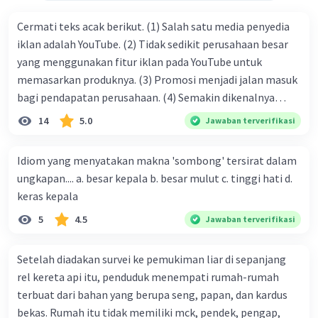
Cermati teks acak berikut. (1) Salah satu media penyedia
iklan adalah YouTube. (2) Tidak sedikit perusahaan besar
yang menggunakan fitur iklan pada YouTube untuk
memasarkan produknya. (3) Promosi menjadi jalan masuk
bagi pendapatan perusahaan. (4) Semakin dikenalnya
suatu produk oleh konsumen, semakin besar pula peluang
14
5.0
Jawaban terverifikasi
penjualan produk. (5) Hal ini disebabkan iklan atau
promosi merupakan cara untuk mengenalkan produk
Idiom yang menyatakan makna 'sombong' tersirat dalam
perusahaan kepada konsumen. Urutan yang tepat agar
ungkapan.... a. besar kepala b. besar mulut c. tinggi hati d.
menjadi teks eksposisi yang padu adalah .... A. (1)-(2)-(3)-
keras kepala
(4)-(5) B. (2)-(1)-(3)-(4)-(5) C. (3)-(1)-(2)-(5)-(4) D. (3)-(5)-
5
4.5
Jawaban terverifikasi
(4)-(1)-(2) E. (5)-(1)-(3)-(4)-(2)
Setelah diadakan survei ke pemukiman liar di sepanjang
rel kereta api itu, penduduk menempati rumah-rumah
terbuat dari bahan yang berupa seng, papan, dan kardus
bekas. Rumah itu tidak memiliki mck, pendek, pengap,