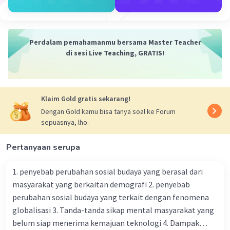
Penyerangan oleh Pasukan Letkol Bakker berhasil
digagalkan oleh Laskar Buleleng yang bertahan di
Benteng Jagaraga. Penyerangan kedua terjadi pada
Perdalam pemahamanmu bersama Master Teacher
tanggal 7 Juni 1848 oleh pasukan yang dipimpin Jend.
di sesi Live Teaching, GRATIS!
Carel van der Wijck. Jend. Carel Van Der Wijck:
"Hancurkan seluruh wilayah Kerajaan Bule leng! Pasukan,
Klaim Gold gratis sekarang!
SERAAANG!!"
Dengan Gold kamu bisa tanya soal ke Forum
sepuasnya, lho.
Pasukan belanda bergerak menyerang Kerajaan
Buleleng, Pasukan Kerajaan yang dipimpin | Gusti Ketut
Jelantik siap mempertahankan kerajaan. I Gst. Kt.
Pertanyaan serupa
Jelantik : "Pertahankan Benteng! Pasukan satu berada di
bagian
1. penyebab perubahan sosial budaya yang berasal dari
masyarakat yang berkaitan demografi 2. penyebab
barat, Pasukan dua di bagian timur. Pasukan tiga dan
perubahan sosial budaya yang terkait dengan fenomena
empat berjaga disekitar benteng. Antisipasi serangan
globalisasi 3. Tanda-tanda sikap mental masyarakat yang
meriam!"
belum siap menerima kemajuan teknologi 4. Dampak