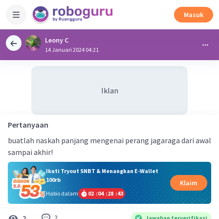
Masuk
Leony C
14 Januari 2024 04:21
Iklan
Pertanyaan
buatlah naskah panjang mengenai perang jagaraga dari awal
sampai akhir!
Ikuti Tryout SNBT & Menangkan E-Wallet
100rb
Klaim
Habis dalam
02
:
04
:
28
:
43
2
2
Jawaban terverifikasi